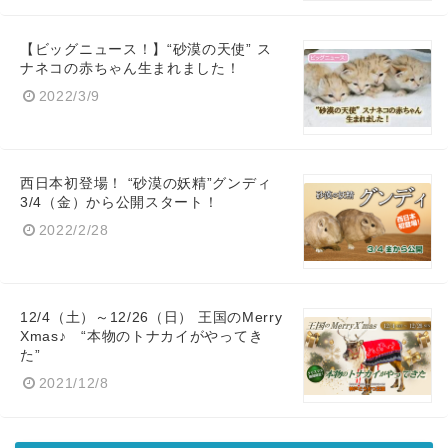
【ビッグニュース！】“砂漠の天使” ス
ナネコの赤ちゃん生まれました！
2022/3/9
西日本初登場！ “砂漠の妖精”グンディ
3/4（金）から公開スタート！
2022/2/28
12/4（土）～12/26（日） 王国のMerry
Xmas♪ “本物のトナカイがやってき
た”
2021/12/8