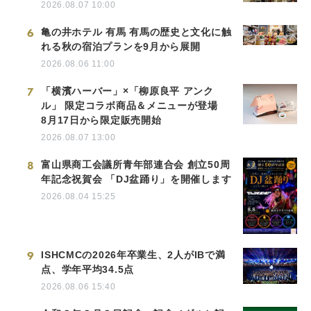
2026.08.07 10:00
6
亀の井ホテル 有馬 有馬の歴史と文化に触
れる秋の宿泊プランを9月から展開
2026.08.06 11:00
7
「横濱ハーバー」×「柳原良平 アンク
ル」 限定コラボ商品＆メニューが登場
8月17日から限定販売開始
2026.08.07 13:00
8
富山県商工会議所青年部連合会 創立50周
年記念祝賀会 「DJ盆踊り」を開催します
2026.08.04 15:25
9
ISHCMCの2026年卒業生、2人がIBで満
点、学年平均34.5点
2026.08.06 15:40