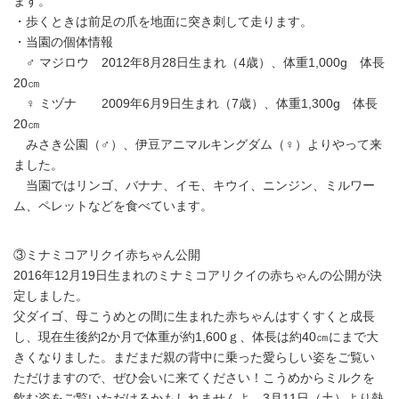
ます。
・歩くときは前足の爪を地面に突き刺して走ります。
・当園の個体情報
♂ マジロウ 2012年8月28日生まれ（4歳）、体重1,000g 体長
20㎝
♀ ミヅナ 2009年6月9日生まれ（7歳）、体重1,300g 体長
20㎝
みさき公園（♂）、伊豆アニマルキングダム（♀）よりやって来
ました。
当園ではリンゴ、バナナ、イモ、キウイ、ニンジン、ミルワー
ム、ペレットなどを食べています。
③ミナミコアリクイ赤ちゃん公開
2016年12月19日生まれのミナミコアリクイの赤ちゃんの公開が決
定しました。
父ダイゴ、母こうめとの間に生まれた赤ちゃんはすくすくと成長
し、現在生後約2か月で体重が約1,600ｇ、体長は約40㎝にまで大
きくなりました。まだまだ親の背中に乗った愛らしい姿をご覧い
ただけますので、ぜひ会いに来てください！こうめからミルクを
飲む姿をご覧いただけるかもしれませんよ。3月11日（土）より熱