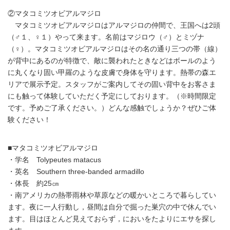
②マタコミツオビアルマジロ
マタコミツオビアルマジロはアルマジロの仲間で、王国へは2頭
（♂１、♀１）やって来ます。名前はマジロウ（♂）とミヅナ
（♀）。マタコミツオビアルマジロはその名の通り三つの帯（線）
が背中にあるのが特徴で、敵に襲われたときなどはボールのよう
に丸くなり固い甲羅のような皮膚で身体を守ります。熱帯の森エ
リアで展示予定。スタッフがご案内してその固い背中をお客さま
にも触って体験していただく予定にしております。（※時間限定
です。予めご了承ください。）どんな感触でしょうか？ぜひご体
験ください！
■マタコミツオビアルマジロ
・学名 Tolypeutes matacus
・英名 Southern three-banded armadillo
・体長 約25㎝
・南アメリカの熱帯雨林や草原などの暖かいところで暮らしてい
ます。夜に一人行動し，昼間は自分で掘った巣穴の中で休んでい
ます。目はほとんど見えておらず，においをたよりにエサを探し