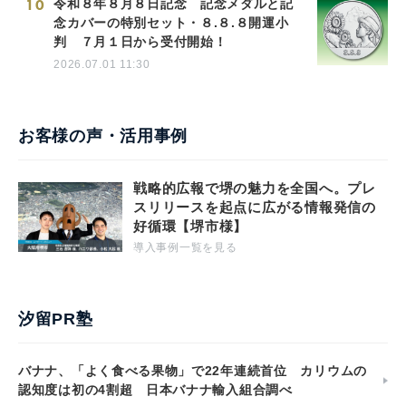
10
令和８年８月８日記念 記念メダルと記
念カバーの特別セット・８.８.８開運小
判 ７月１日から受付開始！
2026.07.01 11:30
お客様の声・活用事例
戦略的広報で堺の魅力を全国へ。プレ
スリリースを起点に広がる情報発信の
好循環【堺市様】
導入事例一覧を見る
汐留PR塾
バナナ、「よく食べる果物」で22年連続首位 カリウムの
認知度は初の4割超 日本バナナ輸入組合調べ