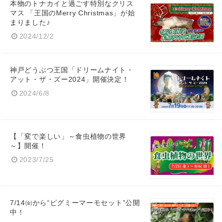
本物のトナカイと過ごす特別なクリス
マス 「王国のMerry Christmas」が始
まりました♪
2024/12/2
神戸どうぶつ王国「ドリームナイト・
アット・ザ・ズー2024」開催決定！
2024/6/8
Japanese
【「変で楽しい」～食虫植物の世界
～】開催！
2023/7/25
English
7/14㈮から“ピグミーマーモセット”公開
中！