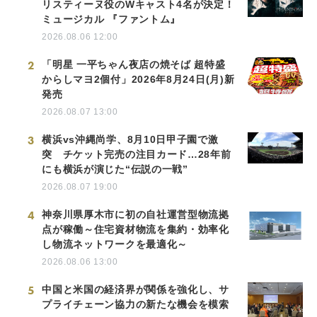
リスティーヌ役のWキャスト4名が決定！
ミュージカル 『ファントム』
2026.08.06 12:00
2
「明星 一平ちゃん夜店の焼そば 超特盛
からしマヨ2個付」2026年8月24日(月)新
発売
2026.08.07 13:00
3
横浜vs沖縄尚学、8月10日甲子園で激
突 チケット完売の注目カード…28年前
にも横浜が演じた“伝説の一戦”
2026.08.07 19:00
4
神奈川県厚木市に初の自社運営型物流拠
点が稼働～住宅資材物流を集約・効率化
し物流ネットワークを最適化～
2026.08.06 13:00
5
中国と米国の経済界が関係を強化し、サ
プライチェーン協力の新たな機会を模索