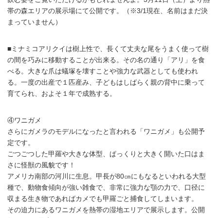
帯の森エリアの展示場にて公開です。（※3/1現在、名前はまだ決
まっていません）
■ミナミコアリクイは樹上性で、長くて丈夫な尾をうまく使って樹
の間を巧みに移動することが出来る。その名の通り「アリ」を食
べる。大きな爪は蟻塚を壊すことや強力な武器としても使われ
る。一度の出産で１匹産み、子どもはしばらく親の背中に乗って
育てられ、およそ１年で成熟する。
④ワニガメ
さらにガメラのモデルになったと言われる「ワニガメ」も公開予
定です。
ごつごつした甲羅や大きな体型、ぱっくりと大きく開いた口はま
さに怪獣の風貌です！
アメリカ南部の河川に生息。甲長が80㎝にもなるといわれる大型
種で、動物食傾向が強い雑食で、非常に強力な顎の力で、口径に
収まる生き物であればカメでも甲羅ごと捕食してしまいます。
その迫力にあるワニガメを熱帯の湿地エリアで展示します。公開