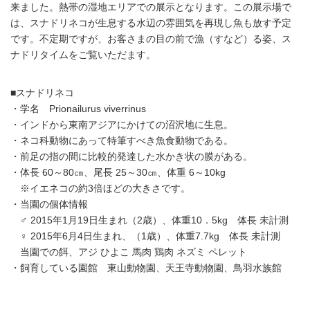
来ました。熱帯の湿地エリアでの展示となります。この展示場で
は、スナドリネコが生息する水辺の雰囲気を再現し魚も放す予定
です。不定期ですが、お客さまの目の前で漁（すなど）る姿、ス
ナドリタイムをご覧いただます。
■スナドリネコ
・学名 Prionailurus viverrinus
・インドから東南アジアにかけての沼沢地に生息。
・ネコ科動物にあって特筆すべき魚食動物である。
・前足の指の間に比較的発達した水かき状の膜がある。
・体長 60～80㎝、尾長 25～30㎝、体重 6～10kg
※イエネコの約3倍ほどの大きさです。
・当園の個体情報
♂ 2015年1月19日生まれ（2歳）、体重10．5kg 体長 未計測
♀ 2015年6月4日生まれ、（1歳）、体重7.7kg 体長 未計測
当園での餌、アジ ひよこ 馬肉 鶏肉 ネズミ ペレット
・飼育している園館 東山動物園、天王寺動物園、鳥羽水族館