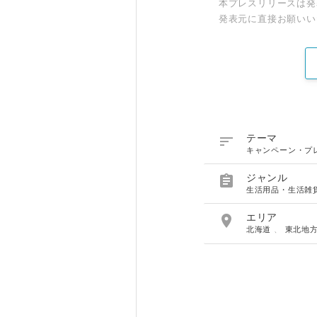
本プレスリリースは発
発表元に直接お願いい

テーマ
キャンペーン・プ

ジャンル
生活用品・生活雑

エリア
北海道
、
東北地