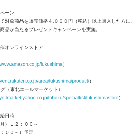
ペーン
て対象商品を販売価格４,０００円（税込）以上購入した方に
商品が当たるプレゼントキャンペーンを実施。
催オンラインストア
//www.amazon.co.jp/fukushima
）
/event.rakuten.co.jp/area/fukushima/product/
）
ピング（東北エールマーケット）
//yellmarket.yahoo.co.jp/tohoku/speciallist/fukushimastore
）
始日時
月）１２：００～
：００～）予定