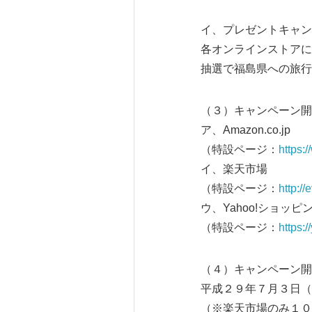
イ、プレゼントキャン
各オンラインストアに
抽選で福島県への旅行
（３）キャンペーン開
ア、Amazon.co.jp
（特設ページ：
https:
イ、楽天市場
（特設ページ：
http:/
ウ、Yahoo!ショッ
（特設ページ：
https:
（４）キャンペーン開
平成２９年７月３日（
（※楽天市場のみ１０