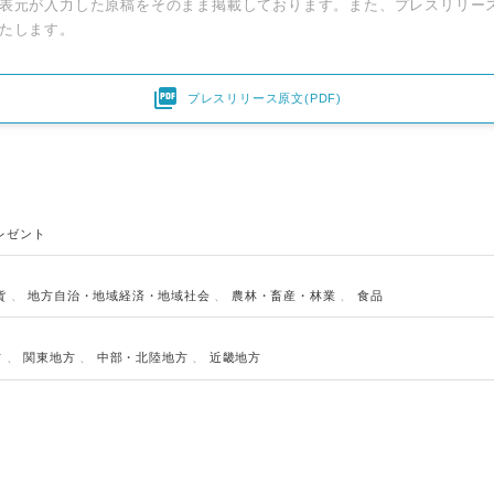
表元が入力した原稿をそのまま掲載しております。また、プレスリリー
たします。
English

プレスリリース原文(PDF)
レゼント
貨
、
地方自治・地域経済・地域社会
、
農林・畜産・林業
、
食品
方
、
関東地方
、
中部・北陸地方
、
近畿地方