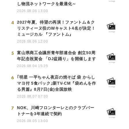
し物流ネットワークを最適化～
2026.08.06 13:00
4
2027年夏、待望の再演！ファントム＆ク
リスティーヌ役のWキャスト4名が決定！
ミュージカル 『ファントム』
2026.08.06 12:00
5
富山県商工会議所青年部連合会 創立50周
年記念祝賀会 「DJ盆踊り」を開催します
2026.08.04 15:25
6
｢明星 一平ちゃん夜店の焼そば 袋 からし
マヨ付 5食パック｣新TV-CM『袋めんを作
る男篇』8月7日(金)全国放映
2026.08.07 07:30
7
NOK、川崎フロンターレとのクラブパー
トナーを3年連続で契約
2026.08.05 13:00