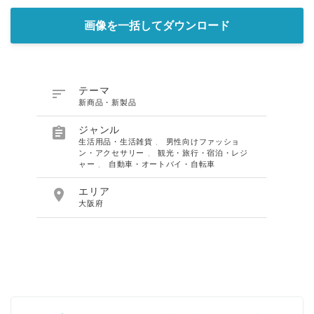
画像を一括してダウンロード

テーマ
新商品・新製品

ジャンル
生活用品・生活雑貨
、
男性向けファッショ
ン・アクセサリー
、
観光・旅行・宿泊・レジ
ャー
、
自動車・オートバイ・自転車

エリア
大阪府
Japanese