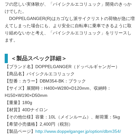
フの悲しい実体験が、「バイシクルエコリュック」開発のきっか
けでした。
DOPPELGANGER(R)はカゴなし派サイクリストの荷物が急に増
えてしまった場合にも、より安全に自転車に乗車できるように取
り組めないかと考え、「バイシクルエコリュック」をリリースし
ます。
＜製品スペック詳細＞
【ブランド名】DOPPELGANGER（ドッペルギャンガー）
【商品名】バイシクルエコリュック
【型番：カラー】DBM354-BK：ブラック
【サイズ】展開時：H400×W280×D120mm、収納時：
H150×W190×D50mm
【重量】180g
【材質】40Dナイロン
【その他仕様】容量：10L（メインルーム）、耐荷重：5kg
【希望小売価格】2,400円（税別）
【製品ページ】
http://www.doppelganger.jp/option/dbm354/