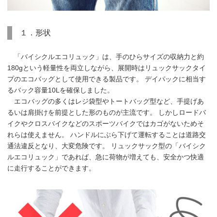
１．形状
「バイシクルエコリュック」は、手のひらサイズの収納力と約
180gという軽量性を両立しながら、展開時はリュックサックタイ
プのエコバッグとして使用できる製品です。 デイパックに相当す
るバック容量10Lを確保しました。
エコバッグの多くはレジ袋型やトートバッグ型など、手提げあ
るいは肩掛けを前提とした形のものが主流です。 しかしロードバ
イクやクロスバイクなどのスポーツバイクではカゴがないためそ
れらは使えません。 ハンドルにぶら下げて運転することは道路交
通法違反となり、大変危険です。 リュックサック型の「バイシク
ルエコリュック」であれば、急に荷物が増えても、安全かつ快適
に走行することができます。