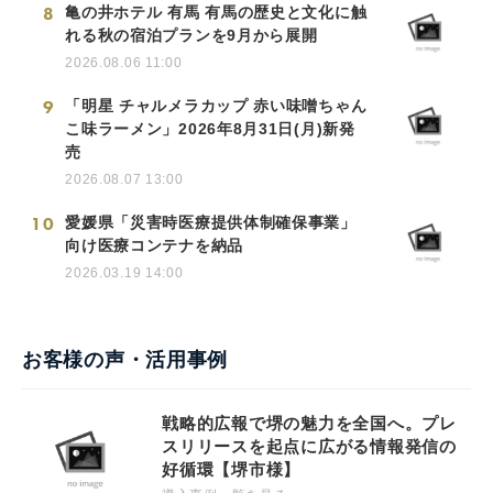
8
亀の井ホテル 有馬 有馬の歴史と文化に触
れる秋の宿泊プランを9月から展開
2026.08.06 11:00
9
「明星 チャルメラカップ 赤い味噌ちゃん
こ味ラーメン」2026年8月31日(月)新発
売
2026.08.07 13:00
10
愛媛県「災害時医療提供体制確保事業」
向け医療コンテナを納品
2026.03.19 14:00
お客様の声・活用事例
戦略的広報で堺の魅力を全国へ。プレ
スリリースを起点に広がる情報発信の
好循環【堺市様】