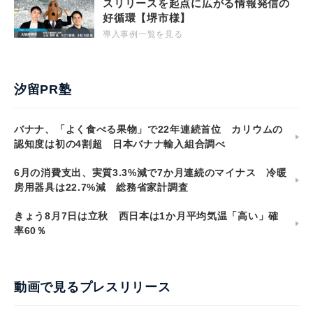
スリリースを起点に広がる情報発信の
好循環【堺市様】
導入事例一覧を見る
汐留PR塾
バナナ、「よく食べる果物」で22年連続首位 カリウムの
認知度は初の4割超 日本バナナ輸入組合調べ
6月の消費支出、実質3.3%減で7か月連続のマイナス 冷暖
房用器具は22.7%減 総務省家計調査
きょう8月7日は立秋 西日本は1か月平均気温「高い」確
率60％
動画で見るプレスリリース