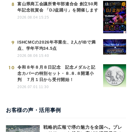
8
富山県商工会議所青年部連合会 創立50周
年記念祝賀会 「DJ盆踊り」を開催します
2026.08.04 15:25
9
ISHCMCの2026年卒業生、2人がIBで満
点、学年平均34.5点
2026.08.06 15:40
10
令和８年８月８日記念 記念メダルと記
念カバーの特別セット・８.８.８開運小
判 ７月１日から受付開始！
2026.07.01 11:30
お客様の声・活用事例
戦略的広報で堺の魅力を全国へ。プレ