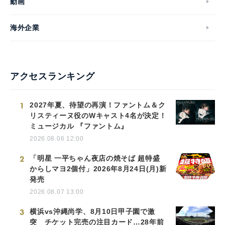
動画
海外企業
アクセスランキング
1
2027年夏、待望の再演！ファントム＆ク
リスティーヌ役のWキャスト4名が決定！
ミュージカル 『ファントム』
2026.08.06 12:00
2
「明星 一平ちゃん夜店の焼そば 超特盛
からしマヨ2個付」2026年8月24日(月)新
発売
2026.08.07 13:00
3
横浜vs沖縄尚学、8月10日甲子園で激
突 チケット完売の注目カード…28年前