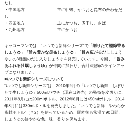
だし
・中国地方 …主に牡蠣、かつおと昆布の合わせだ
し
・四国地方 …主にかつお、煮干し、さば
・九州地方 …主にかつお
キッコーマンでは、“いつでも新鮮シリーズ”で
「削りたて鰹節香る
しょうゆ」「旨み豊かな昆布しょうゆ」「旨み広がるだししょう
ゆ」
の3種類のだし入りしょうゆを発売しています。今回
、「旨み
あふれる牡蠣しょうゆ」
が仲間に加わり、合計4種類のラインアッ
プになりました。
■いつでも新鮮シリーズについて
“いつでも新鮮シリーズ”は、2010年9月の「いつでも新鮮 しぼり
たて生しょうゆ」500mlパウチ（現在は終売）の発売を皮切りに、
2011年8月には200mlボトル、2012年8月には450mlボトル、2014
年8月には330mlボトルを発売しました。“いつでも新鮮 やわらか
密封ボトル”（＊2）を使っているため、開栓後も常温で90日間、
しょうゆの鮮やかな色、味、香りを保ちます。