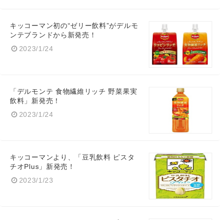
English
キッコーマン初の“ゼリー飲料”がデルモ
ンテブランドから新発売！
2023/1/24
「デルモンテ 食物繊維リッチ 野菜果実
飲料」新発売！
2023/1/24
キッコーマンより、「豆乳飲料 ピスタ
チオPlus」新発売！
2023/1/23