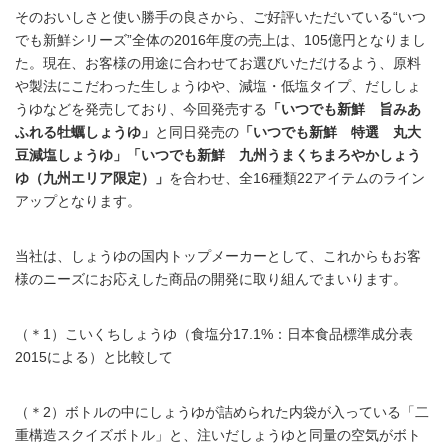
そのおいしさと使い勝手の良さから、ご好評いただいている“いつ
でも新鮮シリーズ”全体の2016年度の売上は、105億円となりまし
た。現在、お客様の用途に合わせてお選びいただけるよう、原料
や製法にこだわった生しょうゆや、減塩・低塩タイプ、だししょ
うゆなどを発売しており、今回発売する
「いつでも新鮮 旨みあ
ふれる牡蠣しょうゆ」
と同日発売の
「いつでも新鮮 特選 丸大
豆減塩しょうゆ」「いつでも新鮮 九州うまくちまろやかしょう
ゆ（九州エリア限定）」
を合わせ、全16種類22アイテムのライン
アップとなります。
当社は、しょうゆの国内トップメーカーとして、これからもお客
様のニーズにお応えした商品の開発に取り組んでまいります。
（＊1）こいくちしょうゆ（食塩分17.1%：日本食品標準成分表
2015による）と比較して
（＊2）ボトルの中にしょうゆが詰められた内袋が入っている「二
重構造スクイズボトル」と、注いだしょうゆと同量の空気がボト