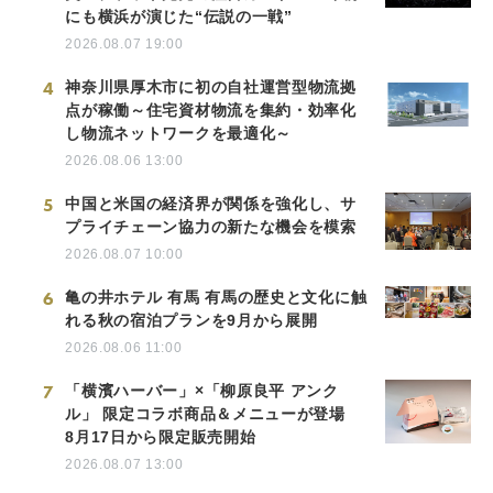
にも横浜が演じた“伝説の一戦”
2026.08.07 19:00
4
神奈川県厚木市に初の自社運営型物流拠
点が稼働～住宅資材物流を集約・効率化
し物流ネットワークを最適化～
2026.08.06 13:00
5
中国と米国の経済界が関係を強化し、サ
プライチェーン協力の新たな機会を模索
2026.08.07 10:00
6
亀の井ホテル 有馬 有馬の歴史と文化に触
れる秋の宿泊プランを9月から展開
2026.08.06 11:00
7
「横濱ハーバー」×「柳原良平 アンク
ル」 限定コラボ商品＆メニューが登場
8月17日から限定販売開始
2026.08.07 13:00