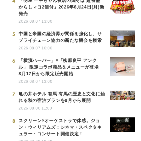
4
「明星 一平ちゃん夜店の焼そば 超特盛
からしマヨ2個付」2026年8月24日(月)新
発売
2026.08.07 13:00
5
中国と米国の経済界が関係を強化し、サ
プライチェーン協力の新たな機会を模索
2026.08.07 10:00
6
「横濱ハーバー」×「柳原良平 アンク
ル」 限定コラボ商品＆メニューが登場
8月17日から限定販売開始
2026.08.07 13:00
7
亀の井ホテル 有馬 有馬の歴史と文化に触
れる秋の宿泊プランを9月から展開
2026.08.06 11:00
8
スクリーン×オーケストラで体感。ジョ
ン・ウィリアムズ：シネマ・スペクタキ
ュラー・コンサート開催決定！