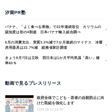
汐留PR塾
バナナ、「よく食べる果物」で22年連続首位 カリウムの
認知度は初の4割超 日本バナナ輸入組合調べ
6月の消費支出、実質3.3%減で7か月連続のマイナス 冷暖
房用器具は22.7%減 総務省家計調査
きょう8月7日は立秋 西日本は1か月平均気温「高い」確
率60％
動画で見るプレスリリース
政府全体でこども・若者の自殺防止に向
けた取組を強化します
2026.08.07 14:00