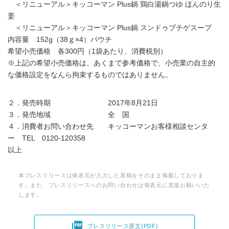
＜リニューアル＞キッコーマン Plus鍋 鶏白湯鍋つゆ ほんのり生
姜
＜リニューアル＞キッコーマン Plus鍋 スンドゥブチゲスープ
内容量 152g（38ｇ×4）パウチ
希望小売価格 各300円（1袋あたり、消費税別）
※上記の希望小売価格は、あくまで参考価格で、小売業の自主的
な価格設定をなんら拘束するものではありません。
２．発売時期 2017年8月21日
３．発売地域 全 国
４．消費者お問い合わせ先 キッコーマンお客様相談センタ
ー TEL 0120‐120358
以上
本プレスリリースは発表元が入力した原稿をそのまま掲載しておりま
す。また、プレスリリースへのお問い合わせは発表元に直接お願いいた
します。

プレスリリース原文(PDF)