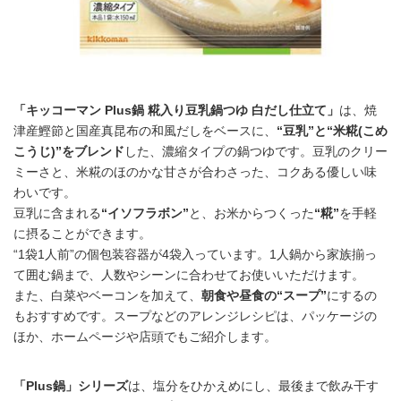
「キッコーマン Plus鍋 糀入り豆乳鍋つゆ 白だし仕立て」
は、焼
津産鰹節と国産真昆布の和風だしをベースに、
“豆乳”と“米糀(こめ
こうじ)”をブレンド
した、濃縮タイプの鍋つゆです。豆乳のクリー
ミーさと、米糀のほのかな甘さが合わさった、コクある優しい味
わいです。
豆乳に含まれる
“イソフラボン”
と、お米からつくった
“糀”
を手軽
に摂ることができます。
“1袋1人前”の個包装容器が4袋入っています。1人鍋から家族揃っ
て囲む鍋まで、人数やシーンに合わせてお使いいただけます。
また、白菜やベーコンを加えて、
朝食や昼食の“スープ”
にするの
もおすすめです。スープなどのアレンジレシピは、パッケージの
ほか、ホームページや店頭でもご紹介します。
「Plus鍋」シリーズ
は、塩分をひかえめにし、最後まで飲み干す