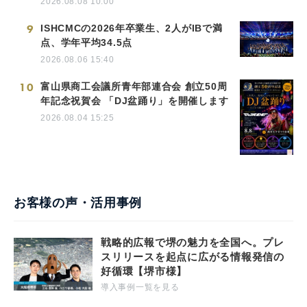
2026.08.08 10:00
9
ISHCMCの2026年卒業生、2人がIBで満
点、学年平均34.5点
2026.08.06 15:40
10
富山県商工会議所青年部連合会 創立50周
年記念祝賀会 「DJ盆踊り」を開催します
2026.08.04 15:25
お客様の声・活用事例
戦略的広報で堺の魅力を全国へ。プレ
スリリースを起点に広がる情報発信の
好循環【堺市様】
導入事例一覧を見る