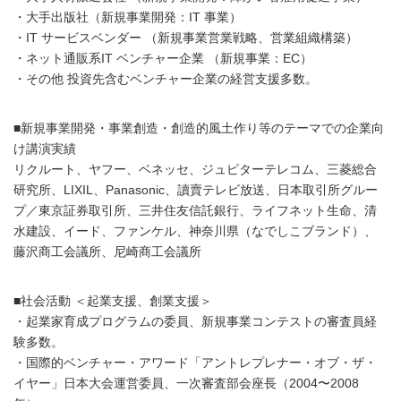
・大手出版社（新規事業開発：IT 事業）
・IT サービスベンダー （新規事業営業戦略、営業組織構築）
・ネット通販系IT ベンチャー企業 （新規事業：EC）
・その他 投資先含むベンチャー企業の経営支援多数。
■新規事業開発・事業創造・創造的風土作り等のテーマでの企業向
け講演実績
リクルート、ヤフー、ベネッセ、ジュピターテレコム、三菱総合
研究所、LIXIL、Panasonic、讀賣テレビ放送、日本取引所グルー
プ／東京証券取引所、三井住友信託銀行、ライフネット生命、清
水建設、イード、ファンケル、神奈川県（なでしこブランド）、
藤沢商工会議所、尼崎商工会議所
■社会活動 ＜起業支援、創業支援＞
・起業家育成プログラムの委員、新規事業コンテストの審査員経
験多数。
・国際的ベンチャー・アワード「アントレプレナー・オブ・ザ・
イヤー」日本大会運営委員、一次審査部会座長（2004〜2008