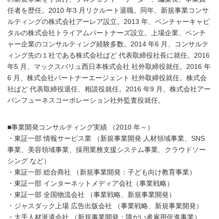
任者を歴任。2010 年3 月リクルート退職。同年、新規事業コンサ
ルティングの株式会社アーレア設立。2013 年、ベンチャーキャピ
タルの株式会社トライアムパートナーズ設立。上場企業、ベンチ
ャー企業のコンサルティング経験多数。2014 年6 月、コンサルテ
ィング先の１社である株式会社ぱど 代表取締役社長に就任。2016
年5 月、マックスバリュ西日本株式会社 社外取締役就任。2016 年
6 月、株式会社パートナーエージェント 社外取締役就任。株式会
社ぱど 代表取締役退任、相談役就任。2016 年9 月、株式会社アー
バンフューネスコーポレーション社外監査役就任。
■事業開発コンサルティング実績 （2010 年～）
・東証一部 情報サービス業 （新規事業開発 人材領域事業、SNS
事業、美容領域事業、採用業務支援システム事業、クラウドソー
シング など）
・東証一部 総合商社 （新規事業開発：子ども向け教育事業）
・東証一部 インターネットメディア会社（事業戦略）
・東証一部 全国物流会社 （事業戦略、新規事業開発）
・ジャスダック上場 広告出版会社 （事業戦略、新規事業開発）
・大手人材派遣会社 （新規事業開発：障がい者雇用促進事業）