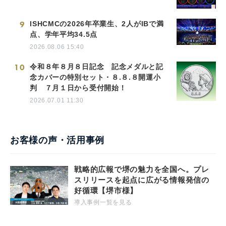
9
ISHCMCの2026年卒業生、2人がIBで満
点、学年平均34.5点
2026.08.06 15:40
10
令和８年８月８日記念 記念メダルと記
念カバーの特別セット・８.８.８開運小
判 ７月１日から受付開始！
2026.07.01 11:30
お客様の声・活用事例
戦略的広報で堺の魅力を全国へ。プレ
スリリースを起点に広がる情報発信の
好循環【堺市様】
導入事例一覧を見る