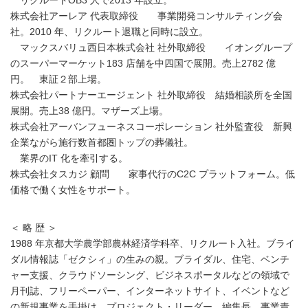
リクルートOB3 人で2013 年設立。
株式会社アーレア 代表取締役 事業開発コンサルティング会
社。2010 年、リクルート退職と同時に設立。
マックスバリュ西日本株式会社 社外取締役 イオングループ
のスーパーマーケット183 店舗を中四国で展開。売上2782 億
円。 東証２部上場。
株式会社パートナーエージェント 社外取締役 結婚相談所を全国
展開。売上38 億円。マザーズ上場。
株式会社アーバンフューネスコーポレーション 社外監査役 新興
企業ながら施行数首都圏トップの葬儀社。
業界のIT 化を牽引する。
株式会社タスカジ 顧問 家事代行のC2C プラットフォーム。低
価格で働く女性をサポート。
＜ 略 歴 ＞
1988 年京都大学農学部農林経済学科卒、リクルート入社。ブライ
ダル情報誌「ゼクシィ」の生みの親。ブライダル、住宅、ベンチ
ャー支援、クラウドソーシング、ビジネスポータルなどの領域で
月刊誌、フリーペーパー、インターネットサイト、イベントなど
の新規事業を手掛け、プロジェクト・リーダー、編集長、事業責