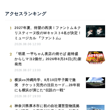
アクセスランキング
1
2027年夏、待望の再演！ファントム＆ク
リスティーヌ役のWキャスト4名が決定！
ミュージカル 『ファントム』
2026.08.06 12:00
2
「明星 一平ちゃん夜店の焼そば 超特盛
からしマヨ2個付」2026年8月24日(月)新
発売
2026.08.07 13:00
3
横浜vs沖縄尚学、8月10日甲子園で激
突 チケット完売の注目カード…28年前
にも横浜が演じた“伝説の一戦”
2026.08.07 19:00
4
神奈川県厚木市に初の自社運営型物流拠