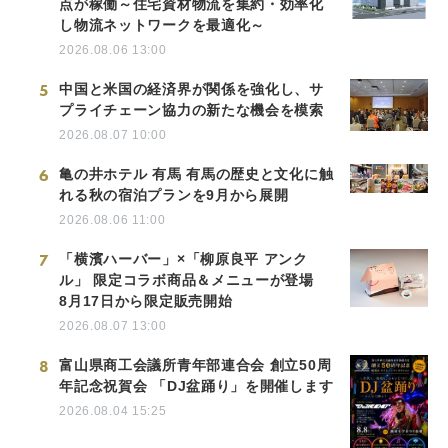
点が稼働～住宅資材物流を集約・効率化
し物流ネットワークを最適化～
2026.08.06 13:00
5
中国と米国の経済界が関係を強化し、サ
プライチェーン協力の新たな機会を模索
2026.08.07 10:00
6
亀の井ホテル 有馬 有馬の歴史と文化に触
れる秋の宿泊プランを9月から展開
2026.08.06 11:00
7
「横濱ハーバー」×「柳原良平 アンク
ル」 限定コラボ商品＆メニューが登場
8月17日から限定販売開始
2026.08.07 13:00
8
富山県商工会議所青年部連合会 創立50周
年記念祝賀会 「DJ盆踊り」を開催します
2026.08.04 15:25