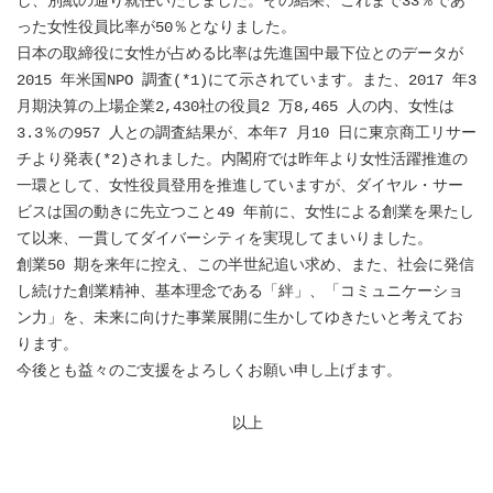
し、別紙の通り就任いたしました。その結果、これまで33％であ
った女性役員比率が50％となりました。
日本の取締役に女性が占める比率は先進国中最下位とのデータが
2015 年米国NPO 調査(*1)にて示されています。また、2017 年3
月期決算の上場企業2,430社の役員2 万8,465 人の内、女性は
3.3％の957 人との調査結果が、本年7 月10 日に東京商工リサー
チより発表(*2)されました。内閣府では昨年より女性活躍推進の
一環として、女性役員登用を推進していますが、ダイヤル・サー
ビスは国の動きに先立つこと49 年前に、女性による創業を果たし
て以来、一貫してダイバーシティを実現してまいりました。
創業50 期を来年に控え、この半世紀追い求め、また、社会に発信
し続けた創業精神、基本理念である「絆」、「コミュニケーショ
ン力」を、未来に向けた事業展開に生かしてゆきたいと考えてお
ります。
今後とも益々のご支援をよろしくお願い申し上げます。
以上