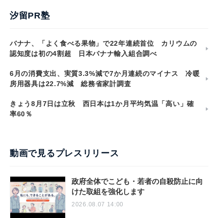
汐留PR塾
バナナ、「よく食べる果物」で22年連続首位 カリウムの
認知度は初の4割超 日本バナナ輸入組合調べ
6月の消費支出、実質3.3%減で7か月連続のマイナス 冷暖
房用器具は22.7%減 総務省家計調査
きょう8月7日は立秋 西日本は1か月平均気温「高い」確
率60％
動画で見るプレスリリース
政府全体でこども・若者の自殺防止に向
けた取組を強化します
2026.08.07 14:00