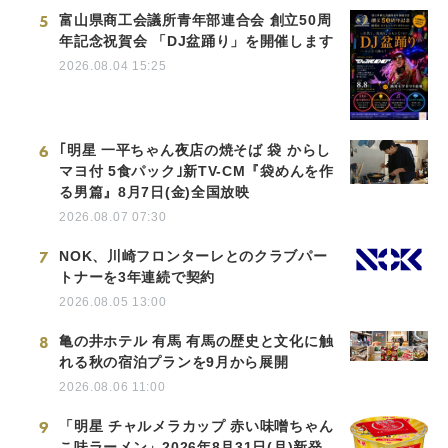
5
富山県商工会議所青年部連合会 創立50周
年記念祝賀会 「DJ盆踊り」を開催します
2026.08.04 15:25
6
｢明星 一平ちゃん夜店の焼そば 袋 からし
マヨ付 5食パック｣新TV-CM『袋めんを作
る男篇』8月7日(金)全国放映
2026.08.07 07:30
7
NOK、川崎フロンターレとのクラブパー
トナーを3年連続で契約
2026.08.05 13:00
8
亀の井ホテル 有馬 有馬の歴史と文化に触
れる秋の宿泊プランを9月から展開
2026.08.06 11:00
9
「明星 チャルメラカップ 赤い味噌ちゃん
こ味ラーメン」2026年8月31日(月)新発