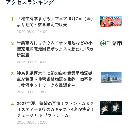
アクセスランキング
1
「地中海本まぐろ」フェア-8月7日（金）
より期間・数量限定で販売-
2026.08.04 14:00
2
千葉市内にリチウムイオン電池などの小
型充電式電池回収ボックスを新たに15カ
所設置
2026.08.05 16:00
3
神奈川県厚木市に初の自社運営型物流拠
点が稼働～住宅資材物流を集約・効率化
し物流ネットワークを最適化～
2026.08.06 13:00
4
2027年夏、待望の再演！ファントム＆ク
リスティーヌ役のWキャスト4名が決定！
ミュージカル 『ファントム』
2026.08.06 12:00