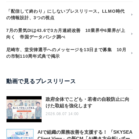
「配信して終わり」にしないプレスリリース。LLMO時代
の情報設計、3つの視点
7月の景気DIは43.6で3カ月連続改善 10業界中6業界が上
向く 帝国データバンク調べ
尼崎市、堂安律選手へのメッセージを13日まで募集 10月
の市制110周年式典で掲示
動画で見るプレスリリース
政府全体でこども・若者の自殺防止に向
けた取組を強化します
2026.08.07 14:00
AIで組織の業務改善を支援する！ 「SKYSEA
Client View」の新CM「AI働き方分析レポー