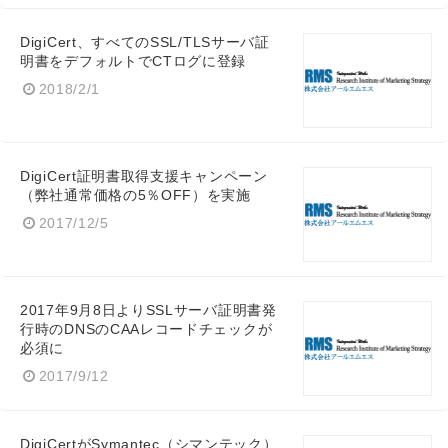
DigiCert、すべてのSSL/TLSサーバ証
明書をデフォルトでCTログに登録
Japanese
2018/2/1
DigiCert証明書取得支援キャンペーン
English
（弊社通常価格の5％OFF）を実施
2017/12/5
2017年9月8日よりSSLサーバ証明書発
行時のDNSのCAAレコードチェックが
必須に
2017/9/12
DigiCertがSymantec（シマンテック）