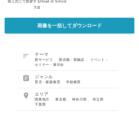
竣工式にて挨拶するHead of School
大迫
画像を一括してダウンロード

テーマ
新サービス
、
新店舗・新施設
、
イベント・
セミナー・展示会

ジャンル
育児・家庭教育
、
学校教育

エリア
関東地方
、
東京都
、
神奈川県
、
埼玉県
、
千葉県