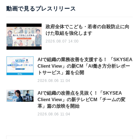
動画で見るプレスリリース
政府全体でこども・若者の自殺防止に向
けた取組を強化します
2026.08.07 14:00
AIで組織の業務改善を支援する！ 「SKYSEA
Client View」の新CM「AI働き方分析レポー
トサービス」篇を公開
2026.08.06 11:04
AIで組織の改善点を見抜く！「SKYSEA
Client View」の新テレビCM「チームの変
革」篇の放映を開始
2026.08.06 11:04