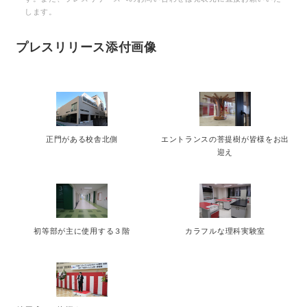
します。
プレスリリース添付画像
正門がある校舎北側
エントランスの菩提樹が皆様をお出
迎え
初等部が主に使用する３階
カラフルな理科実験室