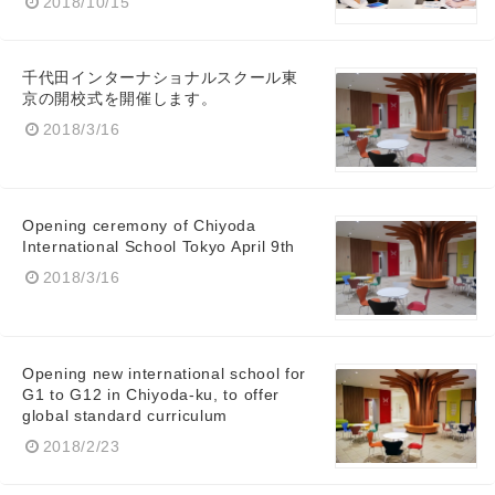
2018/10/15
千代田インターナショナルスクール東
English
京の開校式を開催します。
2018/3/16
Opening ceremony of Chiyoda
International School Tokyo April 9th
2018/3/16
Opening new international school for
G1 to G12 in Chiyoda-ku, to offer
global standard curriculum
2018/2/23