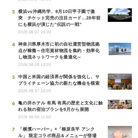
3
横浜vs沖縄尚学、8月10日甲子園で激
突 チケット完売の注目カード…28年前
にも横浜が演じた“伝説の一戦”
2026.08.07 19:00
4
神奈川県厚木市に初の自社運営型物流拠
点が稼働～住宅資材物流を集約・効率化
し物流ネットワークを最適化～
2026.08.06 13:00
5
中国と米国の経済界が関係を強化し、サ
プライチェーン協力の新たな機会を模索
2026.08.07 10:00
6
亀の井ホテル 有馬 有馬の歴史と文化に触
れる秋の宿泊プランを9月から展開
2026.08.06 11:00
7
「横濱ハーバー」×「柳原良平 アンク
ル」 限定コラボ商品＆メニューが登場