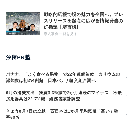
戦略的広報で堺の魅力を全国へ。プレ
スリリースを起点に広がる情報発信の
好循環【堺市様】
導入事例一覧を見る
汐留PR塾
バナナ、「よく食べる果物」で22年連続首位 カリウムの
認知度は初の4割超 日本バナナ輸入組合調べ
6月の消費支出、実質3.3%減で7か月連続のマイナス 冷暖
房用器具は22.7%減 総務省家計調査
きょう8月7日は立秋 西日本は1か月平均気温「高い」確
率60％