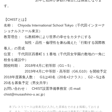
お申し込みが多数の場合には抽選となりま
す。
【CHISTとは】
名称： Chiyoda International School Tokyo（千代田インターナ
ショナルスクール東京）
教育理念： 仏教精神により世界の幸せをカタチにする
知性・品性・倫理性を兼ね備えた「行動する国際教
養人」の育成
位置： 千代田区四番町１１番地（千代田女学園の敷地の一角に
校舎を建設中）
開校時期： 2018年4月に初等部（G1～5）、
2019年4月に中等部・高等部（G6,G10）を開校予定
2018年度募集人数： G1は40名（20名×2クラス）、G2～5は各
20名を募集予定（男女共学）
お問い合わせ： CHIST設置準備事務室（E-mail:
chist@musashino-u.ac.jp）
本プレスリリースは発表元が入力した原稿をそのまま掲載しておりま
す。また、プレスリリースへのお問い合わせは発表元に直接お願いいた