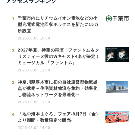
アクセスランキング
1
千葉市内にリチウムイオン電池などの小
型充電式電池回収ボックスを新たに15カ
所設置
2026.08.05 16:00
2
2027年夏、待望の再演！ファントム＆ク
リスティーヌ役のWキャスト4名が決定！
ミュージカル 『ファントム』
2026.08.06 12:00
3
神奈川県厚木市に初の自社運営型物流拠
点が稼働～住宅資材物流を集約・効率化
し物流ネットワークを最適化～
2026.08.06 13:00
4
「地中海本まぐろ」フェア-8月7日（金）
より期間・数量限定で販売-
2026.08.04 14:00