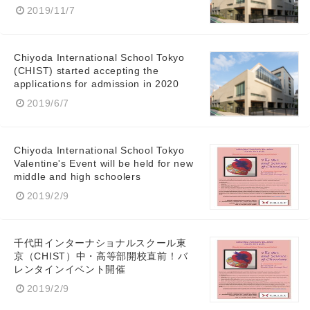
2019/11/7
Chiyoda International School Tokyo
(CHIST) started accepting the
applications for admission in 2020
2019/6/7
Chiyoda International School Tokyo
Valentine's Event will be held for new
middle and high schoolers
2019/2/9
千代田インターナショナルスクール東
京（CHIST）中・高等部開校直前！バ
レンタインイベント開催
2019/2/9