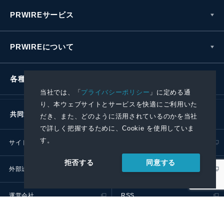
PRWIREサービス
PRWIREについて
各種お問い合わせ
当社では、「
プライバシーポリシー
」に定める通
り、本ウェブサイトとサービスを快適にご利用いた
共同通信社グループ
だき、また、どのように活用されているのかを当社
で詳しく把握するために、Cookie を使用していま
す。
サイトポリシー
プライバシーポリシー
同意する
拒否する
外部送信ポリシー
プレスリリース取扱基準
運営会社
RSS
© 2024 Kyodo News PR Wire