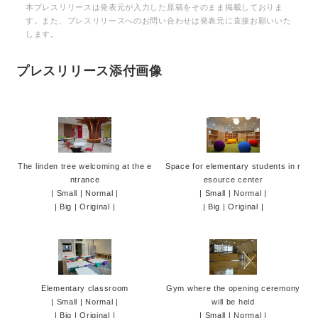
本プレスリリースは発表元が入力した原稿をそのまま掲載しておりま
す。また、プレスリリースへのお問い合わせは発表元に直接お願いいた
します。
プレスリリース添付画像
The linden tree welcoming at the e
Space for elementary students in r
ntrance
esource center
|
Small
|
Normal
|
|
Small
|
Normal
|
|
Big
|
Original
|
|
Big
|
Original
|
Elementary classroom
Gym where the opening ceremony
|
Small
|
Normal
|
will be held
|
Big
|
Original
|
|
Small
|
Normal
|