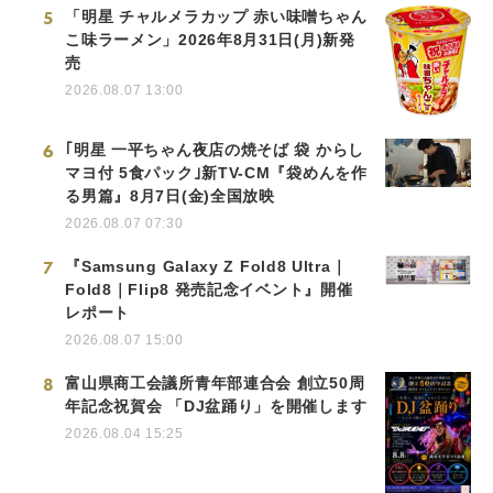
5
「明星 チャルメラカップ 赤い味噌ちゃん
こ味ラーメン」2026年8月31日(月)新発
売
2026.08.07 13:00
6
｢明星 一平ちゃん夜店の焼そば 袋 からし
マヨ付 5食パック｣新TV-CM『袋めんを作
る男篇』8月7日(金)全国放映
2026.08.07 07:30
7
『Samsung Galaxy Z Fold8 Ultra｜
Fold8｜Flip8 発売記念イベント』開催
レポート
2026.08.07 15:00
8
富山県商工会議所青年部連合会 創立50周
年記念祝賀会 「DJ盆踊り」を開催します
2026.08.04 15:25