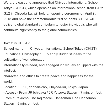
We are pleased to announce that Chiyoda International School
Tokyo (CHIST), which opens as an international school from G1 to
G12 in Chiyoda-ku, will hold an opening ceremony on April 9th,
2018 and have the commemorable first students. CHIST will
deliver global standard curriculum to foster individuals who will
contribute significantly to the global communities.
■What is CHIST?
School name： Chiyoda International School Tokyo (CHIST)
Educational Philosophy： To apply Buddhist ideals to the
cultivation of well-educated,
internationally-minded, and engaged individuals equipped with the
intellect,
character, and ethics to create peace and happiness for the
world.
Location： 11, Yonban-cho, Chiyoda-ku, Tokyo, Japan
<Access> From JR Ichigaya / JR Yotsuya Station 7 min. on foot.
From Yurakucho Line Kojimachi / Hanzomon Line Hanzomon
Station 5 min. on foot.