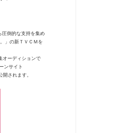
ら圧倒的な支持を集め
。」の新ＴＶＣＭを
集オーディションで
ペーンサイト
公開されます。