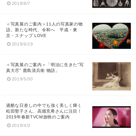
2019/8/7
＜写真展のご案内＞11人の写真家の物
語。新たな時代、令和へ 平成・東
京・スナップ LOVE
2019/6/19
＜写真展のご案内＞「明治に生きた“写
真大尽” 鹿島清兵衛 物語」
2019/5/30
過酷な日差しの中でも強く美しく輝く
松田聖子さん、高畑充希さんに注目！
2019年春新TVCM放映のご案内
2019/4/3