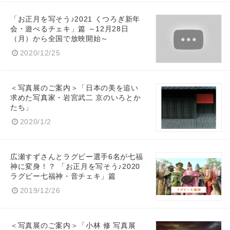
「お正月を写そう♪2021 くつろぎ新年
会・遊べるチェキ」篇 ～12月28日
（月）から全国で放映開始～
2020/12/25
＜写真展のご案内＞「日本の美を追い
求めた写真家・岩宮武二 京のいろとか
たち」
2020/1/2
Japanese
広瀬すずさんとラグビー選手6名が七福
神に変身！？ 「お正月を写そう♪2020
ラグビー七福神・音チェキ」篇
English
2019/12/26
＜写真展のご案内＞「小林 修 写真展