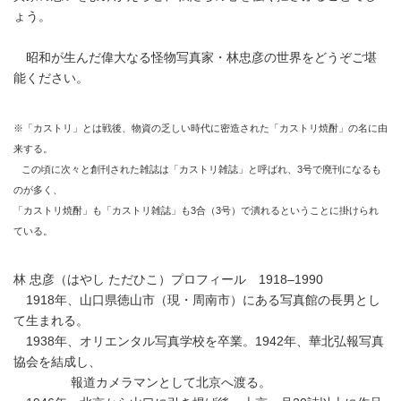
ょう。
昭和が生んだ偉大なる怪物写真家・林忠彦の世界をどうぞご堪
能ください。
※「カストリ」とは戦後、物資の乏しい時代に密造された「カストリ焼酎」の名に由
来する。
この頃に次々と創刊された雑誌は「カストリ雑誌」と呼ばれ、3号で廃刊になるも
のが多く、
「カストリ焼酎」も「カストリ雑誌」も3合（3号）で潰れるということに掛けられ
ている。
林 忠彦（はやし ただひこ）プロフィール 1918–1990
1918年、山口県徳山市（現・周南市）にある写真館の長男とし
て生まれる。
1938年、オリエンタル写真学校を卒業。1942年、華北弘報写真
協会を結成し、
報道カメラマンとして北京へ渡る。