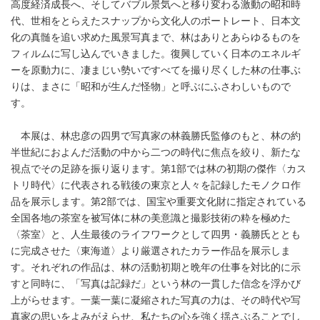
高度経済成長へ、そしてバブル景気へと移り変わる激動の昭和時
代、世相をとらえたスナップから文化人のポートレート、日本文
化の真髄を追い求めた風景写真まで、林はありとあらゆるものを
フィルムに写し込んでいきました。復興していく日本のエネルギ
ーを原動力に、凄まじい勢いですべてを撮り尽くした林の仕事ぶ
りは、まさに「昭和が生んだ怪物」と呼ぶにふさわしいもので
す。
本展は、林忠彦の四男で写真家の林義勝氏監修のもと、林の約
半世紀におよんだ活動の中から二つの時代に焦点を絞り、新たな
視点でその足跡を振り返ります。第1部では林の初期の傑作〈カス
トリ時代〉に代表される戦後の東京と人々を記録したモノクロ作
品を展示します。第2部では、国宝や重要文化財に指定されている
全国各地の茶室を被写体に林の美意識と撮影技術の粋を極めた
〈茶室〉と、人生最後のライフワークとして四男・義勝氏ととも
に完成させた〈東海道〉より厳選されたカラー作品を展示しま
す。それぞれの作品は、林の活動初期と晩年の仕事を対比的に示
すと同時に、「写真は記録だ」という林の一貫した信念を浮かび
上がらせます。一葉一葉に凝縮された写真の力は、その時代や写
真家の思いをよみがえらせ、私たちの心を強く揺さぶることでし