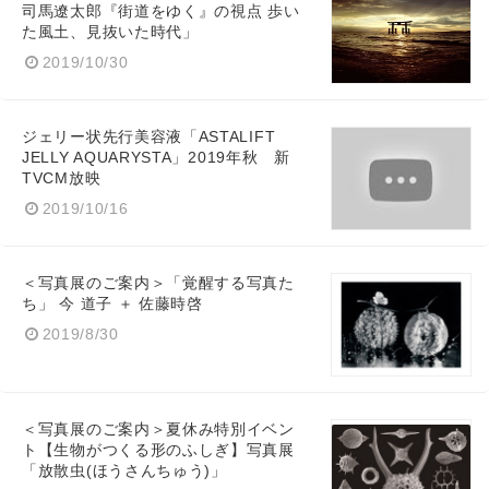
司馬遼太郎『街道をゆく』の視点 歩い
た風土、見抜いた時代」
2019/10/30
ジェリー状先行美容液「ASTALIFT
JELLY AQUARYSTA」2019年秋 新
TVCM放映
2019/10/16
＜写真展のご案内＞「覚醒する写真た
ち」 今 道子 ＋ 佐藤時啓
2019/8/30
＜写真展のご案内＞夏休み特別イベン
ト【生物がつくる形のふしぎ】写真展
「放散虫(ほうさんちゅう)」