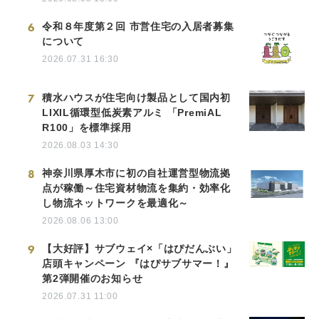
6
令和８年度第２回 市営住宅の入居者募集
について
2026.07.31 16:30
7
積水ハウスが住宅向け製品として国内初
LIXIL循環型低炭素アルミ 「PremiAL
R100」を標準採用
2026.08.03 14:30
8
神奈川県厚木市に初の自社運営型物流拠
点が稼働～住宅資材物流を集約・効率化
し物流ネットワークを最適化～
2026.08.06 13:00
9
【大好評】サブウェイ×「はぴだんぶい」
店頭キャンペーン 『はぴサブサマー！』
第2弾開催のお知らせ
2026.07.31 11:00