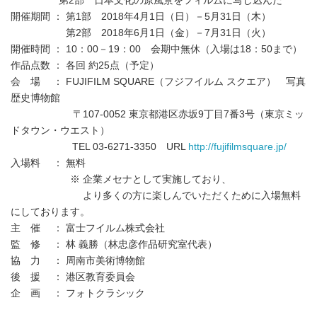
第2部 日本文化の原風景をフィルムに写し込んだ
開催期間 ： 第1部 2018年4月1日（日）－5月31日（木）
第2部 2018年6月1日（金）－7月31日（火）
開催時間 ： 10：00－19：00 会期中無休（入場は18：50まで）
作品点数 ： 各回 約25点（予定）
会 場 ： FUJIFILM SQUARE（フジフイルム スクエア） 写真
歴史博物館
〒107-0052 東京都港区赤坂9丁目7番3号（東京ミッ
ドタウン・ウエスト）
TEL 03-6271-3350 URL
http://fujifilmsquare.jp/
入場料 ： 無料
※ 企業メセナとして実施しており、
より多くの方に楽しんでいただくために入場無料
にしております。
主 催 ： 富士フイルム株式会社
監 修 ： 林 義勝（林忠彦作品研究室代表）
協 力 ： 周南市美術博物館
後 援 ： 港区教育委員会
企 画 ： フォトクラシック