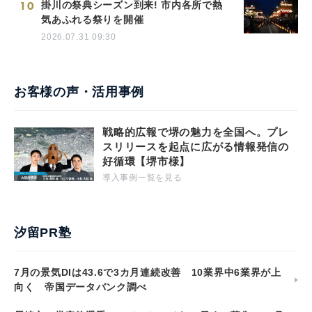
10
掛川の祭典シーズン到来! 市内各所で熱
気あふれる祭りを開催
2026.07.31 09:30
お客様の声・活用事例
戦略的広報で堺の魅力を全国へ。プレ
スリリースを起点に広がる情報発信の
好循環【堺市様】
導入事例一覧を見る
汐留PR塾
7月の景気DIは43.6で3カ月連続改善 10業界中6業界が上
向く 帝国データバンク調べ