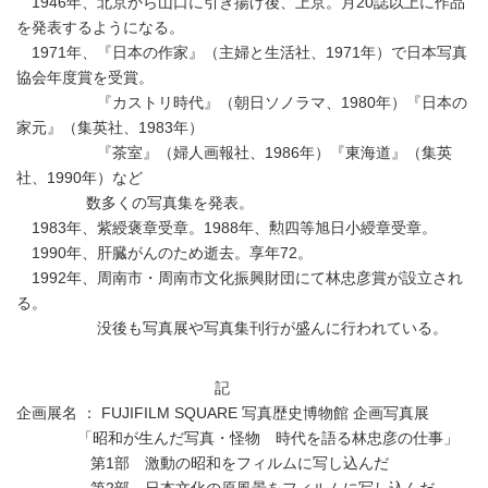
1946年、北京から山口に引き揚げ後、上京。月20誌以上に作品
を発表するようになる。
1971年、『日本の作家』（主婦と生活社、1971年）で日本写真
協会年度賞を受賞。
『カストリ時代』（朝日ソノラマ、1980年）『日本の
家元』（集英社、1983年）
『茶室』（婦人画報社、1986年）『東海道』（集英
社、1990年）など
数多くの写真集を発表。
1983年、紫綬褒章受章。1988年、勲四等旭日小綬章受章。
1990年、肝臓がんのため逝去。享年72。
1992年、周南市・周南市文化振興財団にて林忠彦賞が設立され
る。
没後も写真展や写真集刊行が盛んに行われている。
記
企画展名 ： FUJIFILM SQUARE 写真歴史博物館 企画写真展
「昭和が生んだ写真・怪物 時代を語る林忠彦の仕事」
第1部 激動の昭和をフィルムに写し込んだ