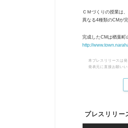
ＣＭづくりの授業は、
異なる4種類のCMが
完成したCMは楢葉町
http://www.town.naraha
本プレスリリースは発
発表元に直接お願いい
プレスリリー