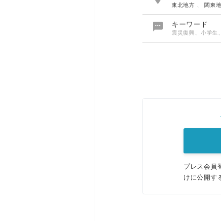
東北地方
、
関東

キーワード
震災復興、小学生
プレス会員
けに公開す