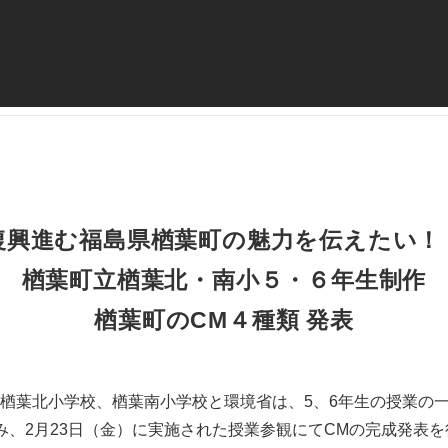
復興進む福島県楢葉町の魅力を伝えたい！
楢葉町立楢葉北・南小５・６年生制作
楢葉町のCM４種類 発表
楢葉北小学校、楢葉南小学校と環境省は、5、6年生の授業の
み、2月23日（金）に実施された授業参観にてCMの完成発表