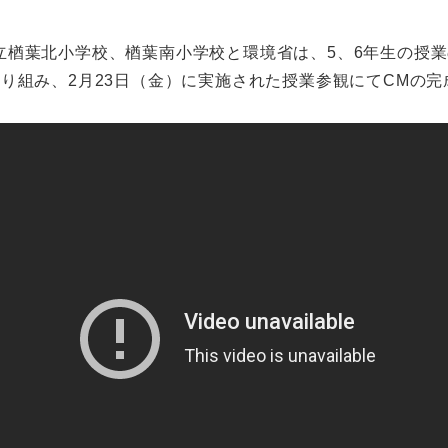
立楢葉北小学校、楢葉南小学校と環境省は、5、6年生の授
取り組み、2月23日（金）に実施された授業参観にてCMの