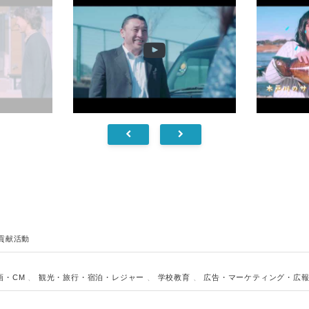
English
貢献活動
画・CM
、
観光・旅行・宿泊・レジャー
、
学校教育
、
広告・マーケティング・広