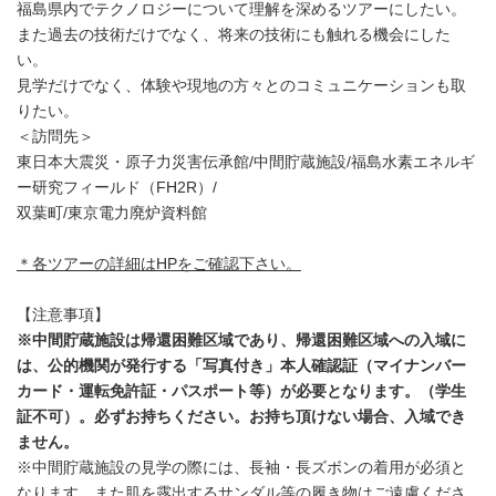
福島県内でテクノロジーについて理解を深めるツアーにしたい。
また過去の技術だけでなく、将来の技術にも触れる機会にした
い。
見学だけでなく、体験や現地の方々とのコミュニケーションも取
りたい。
＜訪問先＞
東日本大震災・原子力災害伝承館/中間貯蔵施設/福島水素エネルギ
ー研究フィールド（FH2R）/
双葉町/東京電力廃炉資料館
＊各ツアーの詳細はHPをご確認下さい。
【注意事項】
※中間貯蔵施設は帰還困難区域であり、帰還困難区域への入域に
は、公的機関が発行する「写真付き」本人確認証（マイナンバー
カード・運転免許証・パスポート等）が必要となります。（学生
証不可）。必ずお持ちください。お持ち頂けない場合、入域でき
ません。
※中間貯蔵施設の見学の際には、長袖・長ズボンの着用が必須と
なります。また肌を露出するサンダル等の履き物はご遠慮くださ