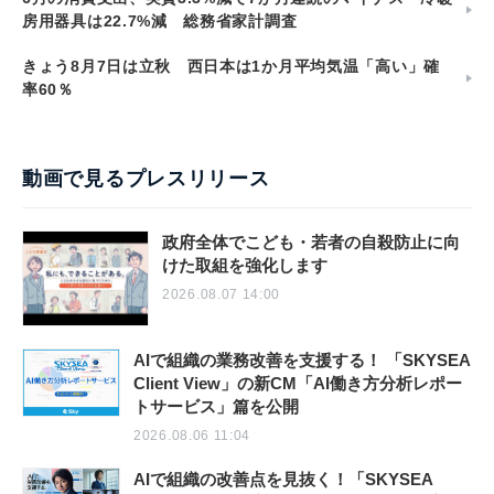
房用器具は22.7%減 総務省家計調査
きょう8月7日は立秋 西日本は1か月平均気温「高い」確
率60％
動画で見るプレスリリース
政府全体でこども・若者の自殺防止に向
けた取組を強化します
2026.08.07 14:00
AIで組織の業務改善を支援する！ 「SKYSEA
Client View」の新CM「AI働き方分析レポー
トサービス」篇を公開
2026.08.06 11:04
AIで組織の改善点を見抜く！「SKYSEA