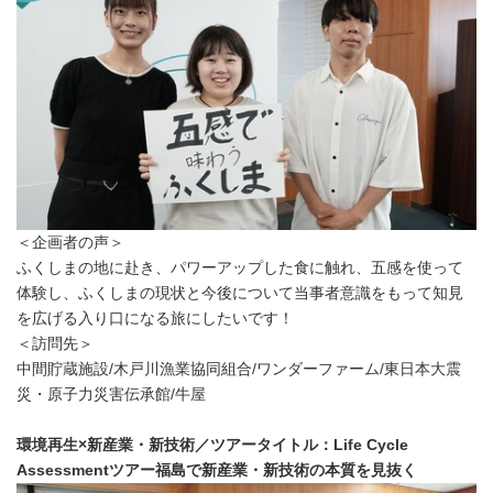
＜企画者の声＞
ふくしまの地に赴き、パワーアップした食に触れ、五感を使って
体験し、ふくしまの現状と今後について当事者意識をもって知見
を広げる入り口になる旅にしたいです！
＜訪問先＞
中間貯蔵施設/木戸川漁業協同組合/ワンダーファーム/東日本大震
災・原子力災害伝承館/牛屋
環境再生×新産業・新技術／ツアータイトル：Life Cycle
Assessmentツアー福島で新産業・新技術の本質を見抜く