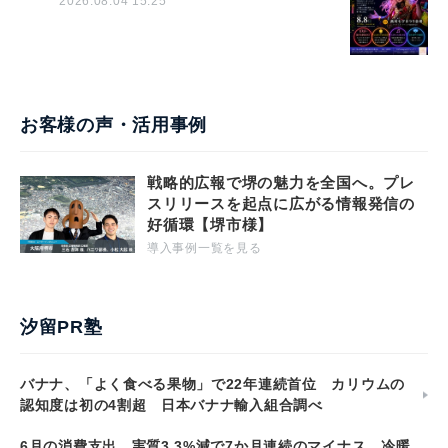
2026.08.04 15:25
お客様の声・活用事例
戦略的広報で堺の魅力を全国へ。プレ
スリリースを起点に広がる情報発信の
好循環【堺市様】
導入事例一覧を見る
汐留PR塾
バナナ、「よく食べる果物」で22年連続首位 カリウムの
認知度は初の4割超 日本バナナ輸入組合調べ
6月の消費支出、実質3.3%減で7か月連続のマイナス 冷暖