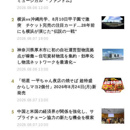
ミュージカル 『ファントム』
2026.08.06 12:00
2
横浜vs沖縄尚学、8月10日甲子園で激
突 チケット完売の注目カード…28年前
にも横浜が演じた“伝説の一戦”
2026.08.07 19:00
3
神奈川県厚木市に初の自社運営型物流拠
点が稼働～住宅資材物流を集約・効率化
し物流ネットワークを最適化～
2026.08.06 13:00
4
「明星 一平ちゃん夜店の焼そば 超特盛
からしマヨ2個付」2026年8月24日(月)新
発売
2026.08.07 13:00
5
中国と米国の経済界が関係を強化し、サ
プライチェーン協力の新たな機会を模索
2026.08.07 10:00