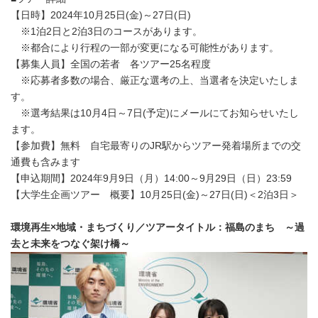
【日時】2024年10月25日(金)～27日(日)
※1泊2日と2泊3日のコースがあります。
※都合により行程の一部が変更になる可能性があります。
【募集人員】全国の若者 各ツアー25名程度
※応募者多数の場合、厳正な選考の上、当選者を決定いたしま
す。
※選考結果は10月4日～7日(予定)にメールにてお知らせいたし
ます。
【参加費】無料 自宅最寄りのJR駅からツアー発着場所までの交
通費も含みます
【申込期間】2024年9月9日（月）14:00～9月29日（日）23:59
【大学生企画ツアー 概要】10月25日(金)～27日(日)＜2泊3日＞
環境再生×地域・まちづくり／ツアータイトル：福島のまち ～過
去と未来をつなぐ架け橋～