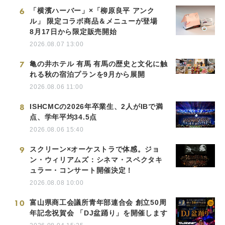
6
「横濱ハーバー」×「柳原良平 アンク
ル」 限定コラボ商品＆メニューが登場
8月17日から限定販売開始
2026.08.07 13:00
7
亀の井ホテル 有馬 有馬の歴史と文化に触
れる秋の宿泊プランを9月から展開
2026.08.06 11:00
8
ISHCMCの2026年卒業生、2人がIBで満
点、学年平均34.5点
2026.08.06 15:40
9
スクリーン×オーケストラで体感。ジョ
ン・ウィリアムズ：シネマ・スペクタキ
ュラー・コンサート開催決定！
2026.08.08 10:00
10
富山県商工会議所青年部連合会 創立50周
年記念祝賀会 「DJ盆踊り」を開催します