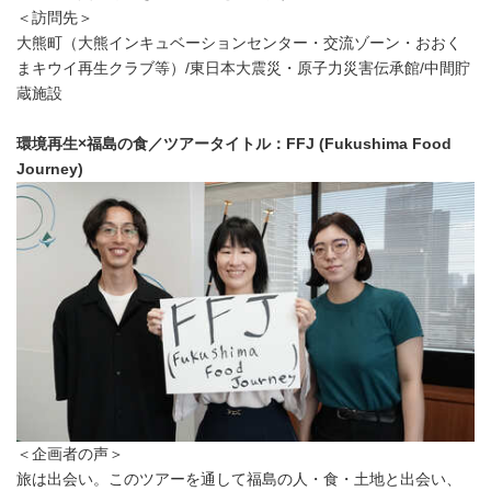
＜訪問先＞
大熊町（大熊インキュベーションセンター・交流ゾーン・おおく
まキウイ再生クラブ等）/東日本大震災・原子力災害伝承館/中間貯
蔵施設
環境再生×福島の食／ツアータイトル：FFJ (Fukushima Food
Journey)
＜企画者の声＞
旅は出会い。このツアーを通して福島の人・食・土地と出会い、