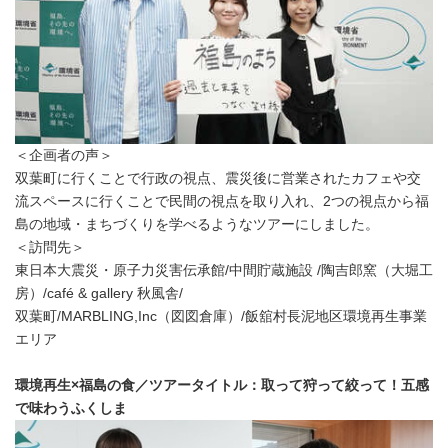
＜企画者の声＞
双葉町に行くことで行政の視点、震災後に営業されたカフェや交
流スペースに行くことで民間の視点を取り入れ、2つの視点から福
島の地域・まちづくりを学べるようなツアーにしました。
＜訪問先＞
東日本大震災・原子力災害伝承館/中間貯蔵施設 /陶吉郎窯（大堀工
房）/café & gallery 秋風舎/
双葉町/MARBLING,Inc（図図倉庫）/飯舘村長泥地区環境再生事業
エリア
環境再生×福島の食／ツアータイトル：取って狩って絞って！五感
で味わうふくしま