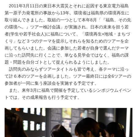
2011年3月11日の東日本大震災とそれに起因する東京電力福島
第一原子力発電所の事故から13年。環境省は福島県の環境再生に
取り組んできました。取組の一つとして本年8月「『福島、その先
の環境へ。』ツアー検討会議」が実施され、日本の未来を担う若
者(学生や若手社会人)に福島について、「環境再生×地域・まちづ
くり」など３つのテーマを提示しそれらを知るためのツアーを企
画してもらいました。会議に参加した若者が自身で選んだテーマ
に沿った訪問先に行くことで、単なる見学会ではなく、福島の課
題・問題を自分ゴトとして捉えられるようにしました。
訪問先のみならずツアータイトルも皆で考え、各テーマに沿っ
て計６本のツアーを企画しました。ツアー最終日には全6ツアーの
参加者が一同に集う座談会を実施する予定です。
また、来年3月に福島で開催を予定しているシンポジウムイベン
トでは、その成果報告も行う予定です。