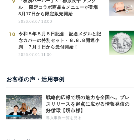
9
「横濱ハーバー」×「柳原良平 アンク
ル」 限定コラボ商品＆メニューが登場
8月17日から限定販売開始
2026.08.07 13:00
10
令和８年８月８日記念 記念メダルと記
念カバーの特別セット・８.８.８開運小
判 ７月１日から受付開始！
2026.07.01 11:30
お客様の声・活用事例
戦略的広報で堺の魅力を全国へ。プレ
スリリースを起点に広がる情報発信の
好循環【堺市様】
導入事例一覧を見る