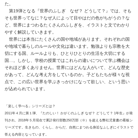
た。
第19弾となる『世界のふしぎ なぜ？ どうして？』では、そも
そも世界ってなに？なぜ人によって目やはだの色がちがうの？な
ど、世界にまつわるたくさんのふしぎを、イラストと文でわかり
やすく解説していきます。
世界には本当にたくさんの国や地域があります。それぞれの国
や地域で暮らしのルールや文化は違います。勉強よりも宗教を大
切にする国、ルールよりも、ひとりひとりの生活を大切にする
国…。しかし、学校の授業ではこれらの違いについて学ぶ機会は
それほど多くありません。世界にはどんな人がいて、どんな歴史
があって、どんな考え方をしているのか。子どもたちが様々な視
点で、この広い世界を学ぶきっかけになって欲しい、という思い
が込められています。
「楽しく学べる」シリーズとは？
2011年４月に第１弾、『たのしい！ かがくのふしぎ なぜ？ どうして？ 1年生』が発
刊され、2018年５月現在で累計発行部数250万部（※）を超える弊社児童書の看板シ
リーズです。生きもの、くらし、からだ、自然にまつわる身近なふしぎにイラストで
答える内容となっています。