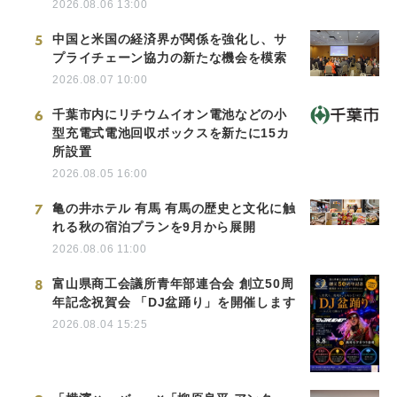
2026.08.06 13:00
5
中国と米国の経済界が関係を強化し、サ
プライチェーン協力の新たな機会を模索
2026.08.07 10:00
6
千葉市内にリチウムイオン電池などの小
型充電式電池回収ボックスを新たに15カ
所設置
2026.08.05 16:00
7
亀の井ホテル 有馬 有馬の歴史と文化に触
れる秋の宿泊プランを9月から展開
2026.08.06 11:00
8
富山県商工会議所青年部連合会 創立50周
年記念祝賀会 「DJ盆踊り」を開催します
2026.08.04 15:25