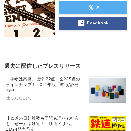
X
Facebook
Japanese
English
過去に配信したプレスリリース
「手帳は高橋」 新作22点、全285点の
ラインナップ！ 2021年版手帳 好評発
売中
2020/11/6
【鉄道の日】算数も国語も理科も社会
も ぜーんぶ鉄道！「鉄道ドリル」
11/24発売予定