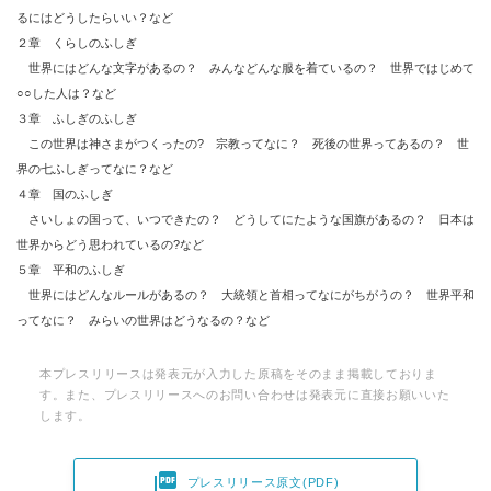
るにはどうしたらいい？など
２章 くらしのふしぎ
世界にはどんな文字があるの？ みんなどんな服を着ているの？ 世界ではじめて
○○した人は？など
３章 ふしぎのふしぎ
この世界は神さまがつくったの? 宗教ってなに？ 死後の世界ってあるの？ 世
界の七ふしぎってなに？など
４章 国のふしぎ
さいしょの国って、いつできたの？ どうしてにたような国旗があるの？ 日本は
世界からどう思われているの?など
５章 平和のふしぎ
世界にはどんなルールがあるの？ 大統領と首相ってなにがちがうの？ 世界平和
ってなに？ みらいの世界はどうなるの？など
本プレスリリースは発表元が入力した原稿をそのまま掲載しておりま
す。また、プレスリリースへのお問い合わせは発表元に直接お願いいた
します。

プレスリリース原文(PDF)