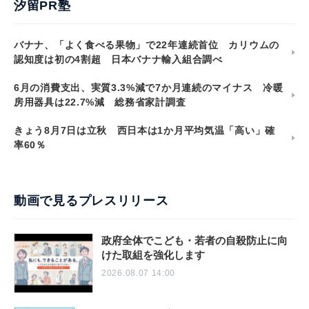
汐留PR塾
バナナ、「よく食べる果物」で22年連続首位 カリウムの
認知度は初の4割超 日本バナナ輸入組合調べ
6月の消費支出、実質3.3%減で7か月連続のマイナス 冷暖
房用器具は22.7%減 総務省家計調査
きょう8月7日は立秋 西日本は1か月平均気温「高い」確
率60％
動画で見るプレスリリース
政府全体でこども・若者の自殺防止に向
けた取組を強化します
2026.08.07 14:00