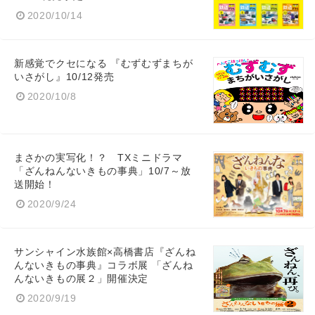
2020/10/14
新感覚でクセになる 『むずむずまちが
いさがし』10/12発売
2020/10/8
まさかの実写化！？ TXミニドラマ
「ざんねんないきもの事典」10/7～放
送開始！
2020/9/24
サンシャイン水族館×高橋書店『ざんね
んないきもの事典』コラボ展 「ざんね
んないきもの展２」開催決定
2020/9/19