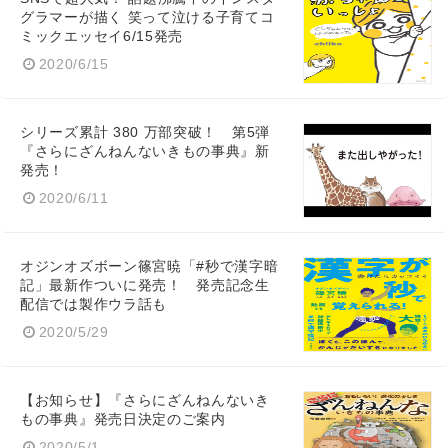
グラマーが描く 笑って泣ける子育てコ
ミックエッセイ6/15発売
2020/6/15
シリーズ累計 380 万部突破！ 第5弾
『さらにざんねんないきもの事典』新
発売！
2020/6/11
オジンオズボーン篠宮暁「#秒で漢字暗
記」最新作ついに発売！ 発売記念生
配信では製作ウラ話も
2020/5/29
【お知らせ】『さらにざんねんないき
もの事典』発売日決定のご案内
2020/5/1