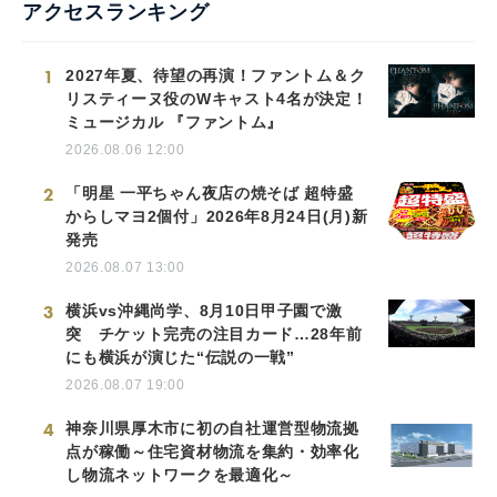
アクセスランキング
1
2027年夏、待望の再演！ファントム＆ク
リスティーヌ役のWキャスト4名が決定！
ミュージカル 『ファントム』
2026.08.06 12:00
2
「明星 一平ちゃん夜店の焼そば 超特盛
からしマヨ2個付」2026年8月24日(月)新
発売
2026.08.07 13:00
3
横浜vs沖縄尚学、8月10日甲子園で激
突 チケット完売の注目カード…28年前
にも横浜が演じた“伝説の一戦”
2026.08.07 19:00
4
神奈川県厚木市に初の自社運営型物流拠
点が稼働～住宅資材物流を集約・効率化
し物流ネットワークを最適化～