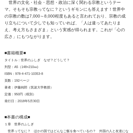
世界の文化・社会・思想・政治に深く関わる宗教というテー
マ。そもそも宗教ってなに？というギモンにも答えます！世界中
の宗教の数は7,000～8,000程度もあると言われており、宗教の成
り立ちについて少しでも知っていれば、「人は違ってあたりま
え、考え方もさまざま」という実感が得られます。これが「心の
広さ」にもつながります。
■書籍概要■
タイトル：世界のふしぎ なぜ？どうして？
判型：A5（148×210㎜)
ISBN：978-4-471-10353-8
頁数：192ページ
著者：伊藤純郎（筑波大学教授）
定価：950円（税別）
発行日：2018年5月30日
■本書の構成■
１章 世界のふしぎ
世界ってなに？ ほかの国ではどんなご飯を食べているの？ 外国の人と友達にな