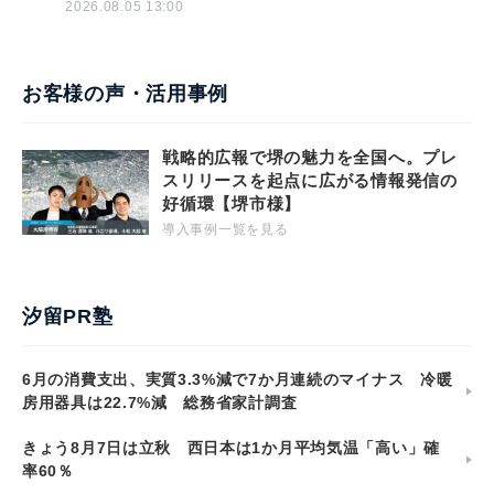
2026.08.05 13:00
お客様の声・活用事例
戦略的広報で堺の魅力を全国へ。プレ
スリリースを起点に広がる情報発信の
好循環【堺市様】
導入事例一覧を見る
汐留PR塾
6月の消費支出、実質3.3%減で7か月連続のマイナス 冷暖
房用器具は22.7%減 総務省家計調査
きょう8月7日は立秋 西日本は1か月平均気温「高い」確
率60％