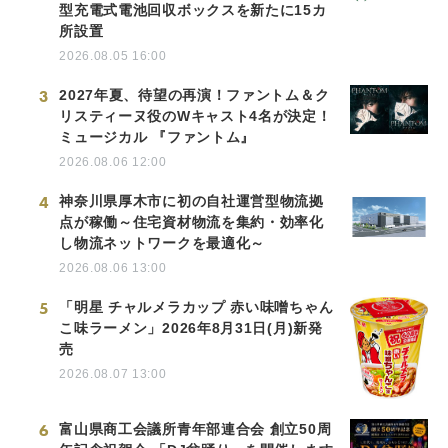
型充電式電池回収ボックスを新たに15カ
所設置
2026.08.05 16:00
3
2027年夏、待望の再演！ファントム＆ク
リスティーヌ役のWキャスト4名が決定！
ミュージカル 『ファントム』
2026.08.06 12:00
4
神奈川県厚木市に初の自社運営型物流拠
点が稼働～住宅資材物流を集約・効率化
し物流ネットワークを最適化～
2026.08.06 13:00
5
「明星 チャルメラカップ 赤い味噌ちゃん
こ味ラーメン」2026年8月31日(月)新発
売
2026.08.07 13:00
6
富山県商工会議所青年部連合会 創立50周