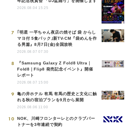
年記念祝賀会 「DJ盆踊り」を開催します
2026.08.04 15:25
7
｢明星 一平ちゃん夜店の焼そば 袋 からし
マヨ付 5食パック｣新TV-CM『袋めんを作
る男篇』8月7日(金)全国放映
2026.08.07 07:30
8
『Samsung Galaxy Z Fold8 Ultra｜
Fold8｜Flip8 発売記念イベント』開催
レポート
2026.08.07 15:00
9
亀の井ホテル 有馬 有馬の歴史と文化に触
れる秋の宿泊プランを9月から展開
2026.08.06 11:00
10
NOK、川崎フロンターレとのクラブパー
トナーを3年連続で契約