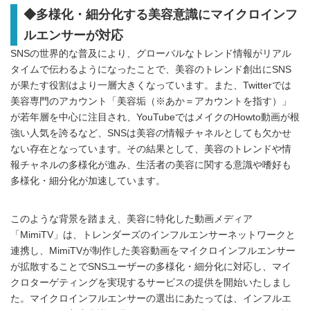
◆多様化・細分化する美容意識にマイクロインフ
ルエンサーが対応
SNSの世界的な普及により、グローバルなトレンド情報がリアル
タイムで伝わるようになったことで、美容のトレンド創出にSNS
が果たす役割はより一層大きくなっています。また、Twitterでは
美容専門のアカウント「美容垢（※あか＝アカウントを指す）」
が若年層を中心に注目され、YouTubeではメイクのHowto動画が根
強い人気を誇るなど、SNSは美容の情報チャネルとしても欠かせ
ない存在となっています。その結果として、美容のトレンドや情
報チャネルの多様化が進み、生活者の美容に関する意識や嗜好も
多様化・細分化が加速しています。
このような背景を踏まえ、美容に特化した動画メディア
「MimiTV」は、トレンダーズのインフルエンサーネットワークと
連携し、MimiTVが制作した美容動画をマイクロインフルエンサー
が拡散することでSNSユーザーの多様化・細分化に対応し、マイ
クロターゲティングを実現するサービスの提供を開始いたしまし
た。マイクロインフルエンサーの選出にあたっては、インフルエ