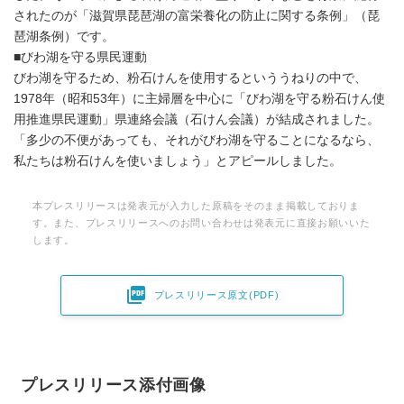
されたのが「滋賀県琵琶湖の富栄養化の防止に関する条例」（琵
琶湖条例）です。
■びわ湖を守る県民運動
びわ湖を守るため、粉石けんを使用するといううねりの中で、
1978年（昭和53年）に主婦層を中心に「びわ湖を守る粉石けん使
用推進県民運動」県連絡会議（石けん会議）が結成されました。
「多少の不便があっても、それがびわ湖を守ることになるなら、
私たちは粉石けんを使いましょう」とアピールしました。
本プレスリリースは発表元が入力した原稿をそのまま掲載しておりま
す。また、プレスリリースへのお問い合わせは発表元に直接お願いいた
します。

プレスリリース原文(PDF)
プレスリリース添付画像