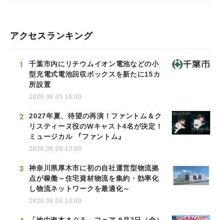
English
アクセスランキング
1
千葉市内にリチウムイオン電池などの小
型充電式電池回収ボックスを新たに15カ
所設置
2026.08.05 16:00
2
2027年夏、待望の再演！ファントム＆ク
リスティーヌ役のWキャスト4名が決定！
ミュージカル 『ファントム』
2026.08.06 12:00
3
神奈川県厚木市に初の自社運営型物流拠
点が稼働～住宅資材物流を集約・効率化
し物流ネットワークを最適化～
2026.08.06 13:00
「地中海本まぐろ」フェア-8月7日（金）