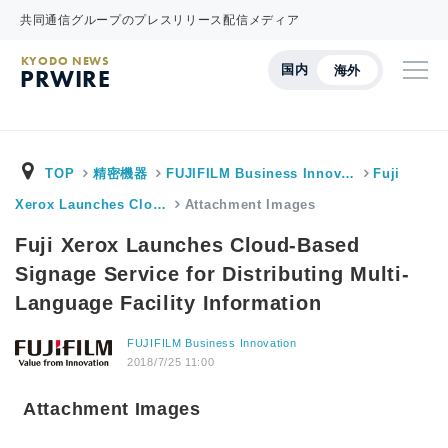
共同通信グループのプレスリリース配信メディア
KYODO NEWS
国内
海外
PRWIRE
TOP
精密機器
FUJIFILM Business Innov…
Fuji
Xerox Launches Clo…
Attachment Images
Fuji Xerox Launches Cloud-Based
Signage Service for Distributing Multi-
Language Facility Information
FUJIFILM Business Innovation
2018/7/25 11:00
Attachment Images