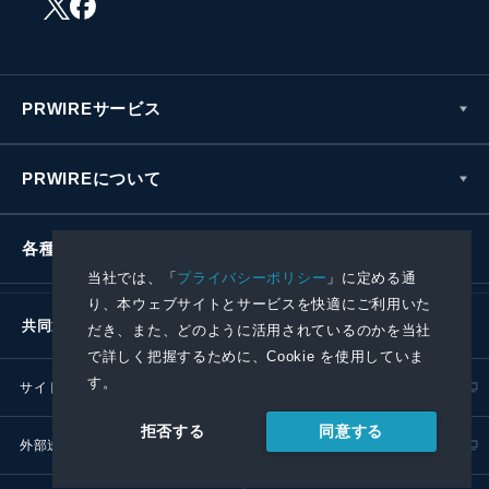
PRWIREサービス
PRWIREについて
各種お問い合わせ
当社では、「
プライバシーポリシー
」に定める通
り、本ウェブサイトとサービスを快適にご利用いた
共同通信社グループ
だき、また、どのように活用されているのかを当社
で詳しく把握するために、Cookie を使用していま
す。
サイトポリシー
プライバシーポリシー
同意する
拒否する
外部送信ポリシー
プレスリリース取扱基準