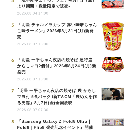
4
より期間・数量限定で販売-
2026.08.04 14:00
5
「明星 チャルメラカップ 赤い味噌ちゃん
こ味ラーメン」2026年8月31日(月)新発
売
2026.08.07 13:00
6
「明星 一平ちゃん夜店の焼そば 超特盛
からしマヨ2個付」2026年8月24日(月)新
発売
2026.08.07 13:00
7
｢明星 一平ちゃん夜店の焼そば 袋 からし
マヨ付 5食パック｣新TV-CM『袋めんを作
る男篇』8月7日(金)全国放映
2026.08.07 07:30
8
『Samsung Galaxy Z Fold8 Ultra｜
Fold8｜Flip8 発売記念イベント』開催