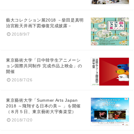
藝大コレクション展2018 －柴田是真明
治宮殿天井画下図修復完成披露－
2018/9/7
東京藝術大学「⽇中韓学⽣アニメーシ
ョン国際共同制作 完成作品上映会」の
開催
2018/7/26
東京藝術大学「Summer Arts Japan
2018 ～飛翔する日本の美～ 」を開催
（８月５日、東京藝術大宇奏楽堂）
2018/7/20