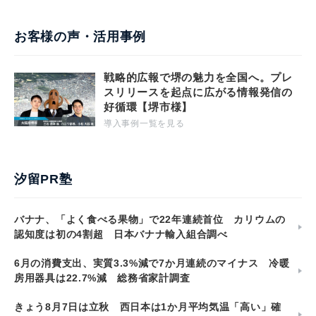
お客様の声・活用事例
戦略的広報で堺の魅力を全国へ。プレ
スリリースを起点に広がる情報発信の
好循環【堺市様】
導入事例一覧を見る
汐留PR塾
バナナ、「よく食べる果物」で22年連続首位 カリウムの
認知度は初の4割超 日本バナナ輸入組合調べ
6月の消費支出、実質3.3%減で7か月連続のマイナス 冷暖
房用器具は22.7%減 総務省家計調査
きょう8月7日は立秋 西日本は1か月平均気温「高い」確