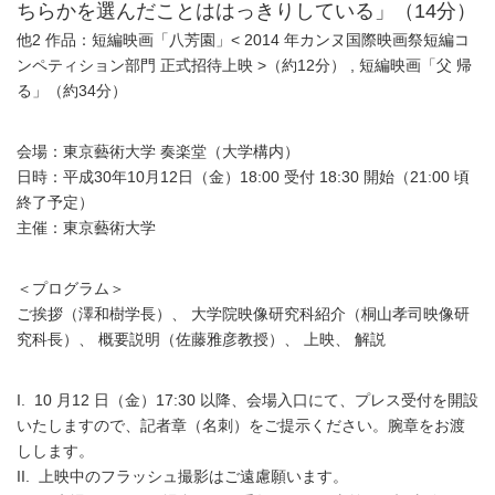
ちらかを選んだことははっきりしている」（14分）
他2 作品：短編映画「八芳園」< 2014 年カンヌ国際映画祭短編コ
ンペティション部門 正式招待上映 >（約12分） , 短編映画「父 帰
る」（約34分）
会場：東京藝術大学 奏楽堂（大学構内）
日時：平成30年10月12日（金）18:00 受付 18:30 開始（21:00 頃
終了予定）
主催：東京藝術大学
＜プログラム＞
ご挨拶（澤和樹学長）、 大学院映像研究科紹介（桐山孝司映像研
究科長）、 概要説明（佐藤雅彦教授）、 上映、 解説
I. 10 月12 日（金）17:30 以降、会場入口にて、プレス受付を開設
いたしますので、記者章（名刺）をご提示ください。腕章をお渡
しします。
II. 上映中のフラッシュ撮影はご遠慮願います。