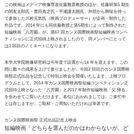
この映画はメディア映像専攻佐藤雅彦教授のほか、佐藤研第5 期生
の関友太郎氏・豊田真之氏・平瀬謙太朗氏、外部から興味を持っ
て参加した川村元気氏（映画プロデューサー）が企画・制作した
作品です。2014 年にも同佐藤教授と第5期生によって制作された
短編映画「八芳園」が、第67 回カンヌ国際映画祭短編映画コンペ
ティションに正式招待上映されましたので、同メンバーにとって
は2 回目のノミネートになります。
本学大学院映像研究科は今年度で設置から14 年を迎えます。この
間に数々の成果を上げて参りましたが、今回2 回目のカンヌ国際映
画祭正式出品を記念して特別上映会を開催いたします。上映プロ
グラムとして、2014 年カンヌ国際映画祭短編コンペティション正
式招待上映となった「八芳園」と2017 年制作短編映画「父 帰る」
を合わせてご覧いただけます。各位におかれましては、ご多忙中
とは存じますが、ご取材・ご周知いただければ幸甚です。
カンヌ国際映画祭 正式出品記念上映会
短編映画「どちらを選んだのかはわからないが、ど