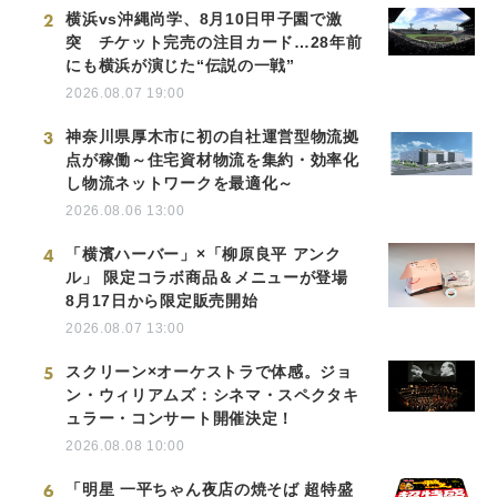
2
横浜vs沖縄尚学、8月10日甲子園で激
突 チケット完売の注目カード…28年前
にも横浜が演じた“伝説の一戦”
2026.08.07 19:00
3
神奈川県厚木市に初の自社運営型物流拠
点が稼働～住宅資材物流を集約・効率化
し物流ネットワークを最適化～
2026.08.06 13:00
4
「横濱ハーバー」×「柳原良平 アンク
ル」 限定コラボ商品＆メニューが登場
8月17日から限定販売開始
2026.08.07 13:00
5
スクリーン×オーケストラで体感。ジョ
ン・ウィリアムズ：シネマ・スペクタキ
ュラー・コンサート開催決定！
2026.08.08 10:00
6
「明星 一平ちゃん夜店の焼そば 超特盛