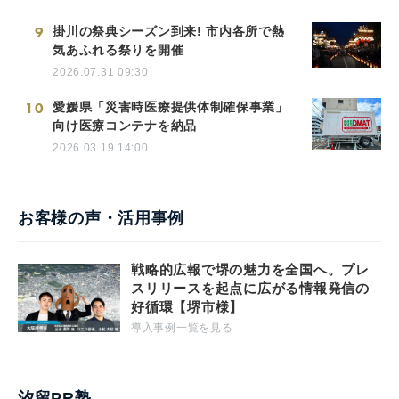
9
掛川の祭典シーズン到来! 市内各所で熱
気あふれる祭りを開催
2026.07.31 09:30
10
愛媛県「災害時医療提供体制確保事業」
向け医療コンテナを納品
2026.03.19 14:00
お客様の声・活用事例
戦略的広報で堺の魅力を全国へ。プレ
スリリースを起点に広がる情報発信の
好循環【堺市様】
導入事例一覧を見る
汐留PR塾