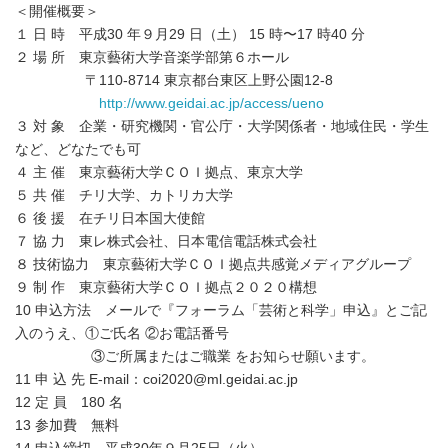
＜開催概要＞
１ ⽇ 時 平成30 年９⽉29 ⽇（⼟） 15 時〜17 時40 分
２ 場 所 東京藝術⼤学⾳楽学部第６ホール
〒110-8714 東京都台東区上野公園12-8
http://www.geidai.ac.jp/access/ueno
３ 対 象 企業・研究機関・官公庁・⼤学関係者・地域住⺠・学⽣
など、どなたでも可
４ 主 催 東京藝術⼤学ＣＯＩ拠点、東京⼤学
５ 共 催 チリ⼤学、カトリカ⼤学
６ 後 援 在チリ⽇本国⼤使館
７ 協 ⼒ 東レ株式会社、⽇本電信電話株式会社
８ 技術協⼒ 東京藝術⼤学ＣＯＩ拠点共感覚メディアグループ
９ 制 作 東京藝術⼤学ＣＯＩ拠点２０２０構想
10 申込⽅法 メールで『フォーラム「芸術と科学」申込』とご記
⼊のうえ、①ご⽒名 ②お電話番号
③ご所属またはご職業 をお知らせ願います。
11 申 込 先 E-mail：coi2020@ml.geidai.ac.jp
12 定 員 180 名
13 参加費 無料