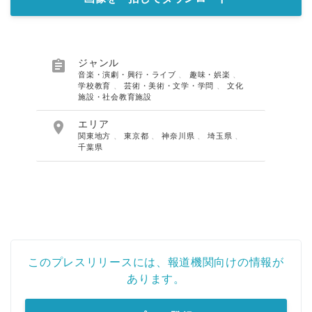

ジャンル
音楽・演劇・興行・ライブ
、
趣味・娯楽
、
学校教育
、
芸術・美術・文学・学問
、
文化
施設・社会教育施設

エリア
関東地方
、
東京都
、
神奈川県
、
埼玉県
、
千葉県
このプレスリリースには、報道機関向けの情報が
あります。