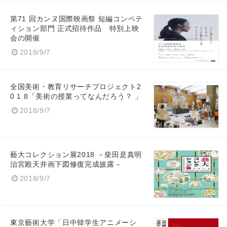
第71 回カンヌ国際映画祭 短編コンペテ
ィション部門 正式招待作品 特別上映
会の開催
2018/9/7
全国美術・教育リサーチプロジェクト2
0 1 8「美術の授業ってなんだろう？ 」
2018/9/7
藝大コレクション展2018 －柴田是真明
治宮殿天井画下図修復完成披露－
2018/9/7
東京藝術大学「⽇中韓学⽣アニメーシ