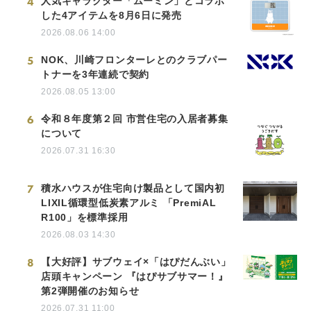
4
人気キャラクター「ムーミン」とコラボ
した4アイテムを8月6日に発売
2026.08.06 14:00
5
NOK、川崎フロンターレとのクラブパー
トナーを3年連続で契約
2026.08.05 13:00
6
令和８年度第２回 市営住宅の入居者募集
について
2026.07.31 16:30
7
積水ハウスが住宅向け製品として国内初
LIXIL循環型低炭素アルミ 「PremiAL
R100」を標準採用
2026.08.03 14:30
8
【大好評】サブウェイ×「はぴだんぶい」
店頭キャンペーン 『はぴサブサマー！』
第2弾開催のお知らせ
2026.07.31 11:00