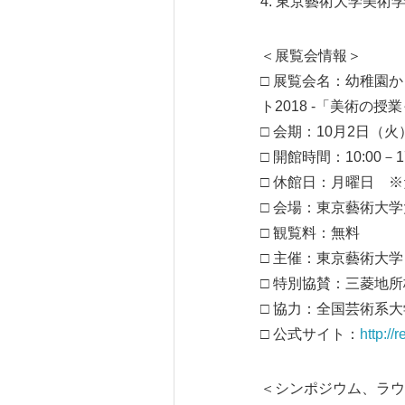
4. 東京藝術大学美
＜展覧会情報＞
□ 展覧会名：幼稚園
ト2018 -「美術の
□ 会期：10月2日（火
□ 開館時間：10:00－1
□ 休館日：月曜日 ※
□ 会場：東京藝術大
□ 観覧料：無料
□ 主催：東京藝術大学
□ 特別協賛：三菱地
□ 協力：全国芸術系
□ 公式サイト：
http://
＜シンポジウム、ラウ