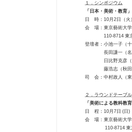
１．シンポジウム
「日本・美術・教育」
日 時：10月2日（火）
会 場：東京藝術大
110-8714 東京
登壇者：小池一子（十
長田謙一（名古屋
日比野克彦（東京
藤浩志（秋田公立
司 会：中村政人（東
２．ラウンドテーブル
「美術による教科教育
日 程：10月7日 (日) 15
会 場：東京藝術大
110-8714 東京