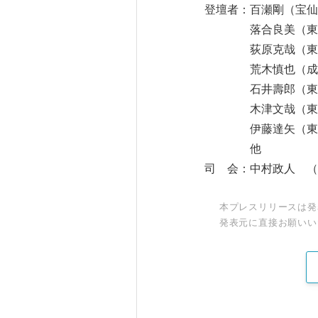
登壇者：百瀬剛（宝
落合良美（東京都
荻原克哉（東京都
荒木慎也（成城大
石井壽郎（東京学
木津文哉（東京藝
伊藤達矢（東京藝術
他
司 会：中村政人 （
本プレスリリースは発
発表元に直接お願いい