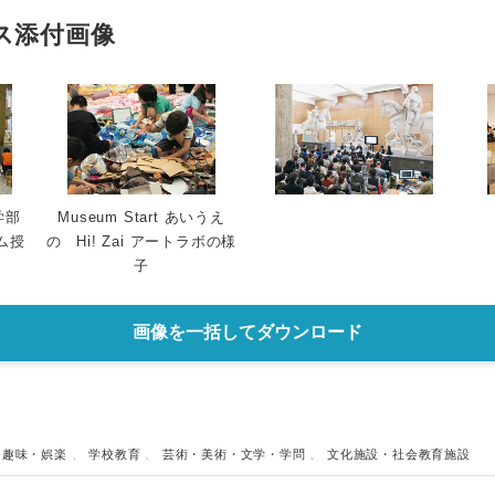
ス添付画像
学部
Museum Start あいうえ
ム授
の Hi! Zai アートラボの様
子
画像を一括してダウンロード
、
趣味・娯楽
、
学校教育
、
芸術・美術・文学・学問
、
文化施設・社会教育施設