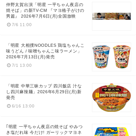
仲野太賀出演「明星 一平ちゃん夜店の
焼そば」の新TV-CM 『マヨ格子がけの
男篇』 2026年7月6日(月)全国放映
7/6 11:00
「明星 大相撲NOODLES 鶏塩ちゃんこ
味うどん / 味噌ちゃんこ味ラーメン」
2026年7月13日(月)発売
7/1 13:00
「明星 中華三昧カップ 四川飯店 汁な
し四川麻辣麺」2026年6月29日(月)新
発売
6/16 13:00
｢明星 一平ちゃん夜店の焼そば やみつ
き塩だれ味 今だけ! ガーリックマヨネ