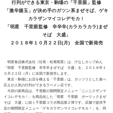
行列ができる東京・駒場の「千里眼」監修
「激辛揚玉」が決め手のガツン系まぜそば、ゲキ
カラザンマイコレデモカ！
「明星 千里眼監修 辛辛辛(カラカラカラ)まぜ
そば 大盛」
２０１８年１０月２２日(月) 全国で新発売
明星食品株式会社（社長：松尾昭英）は、汁なしカップめん
「明星 千里眼監修 辛辛辛まぜそば 大盛」を、２０１８年１
０月２２日（月）に全国で新発売します。
東京・駒場にお店を構える「千里眼」は、ガッツリとした食べ
応えが人気の行列ができるラーメン店です。
今回の新商品は、千里眼の期間限定メニュー「ニンニクザンマ
イコレデモカ！」を商品化した「明星 千里眼 ガーリックまぜ
そば 大盛」に続く千里眼コラボ商品第２弾です。店舗で提供予
定の期間限定メニュー「ゲキカラザンマイコレデモカ！」を、同