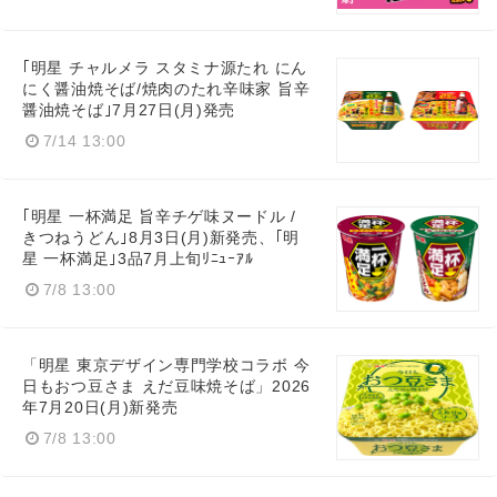
｢明星 チャルメラ スタミナ源たれ にん
にく醤油焼そば/焼肉のたれ辛味家 旨辛
醤油焼そば｣7月27日(月)発売
7/14 13:00
｢明星 一杯満足 旨辛チゲ味ヌードル /
きつねうどん｣8月3日(月)新発売、｢明
星 一杯満足｣3品7月上旬ﾘﾆｭｰｱﾙ
7/8 13:00
「明星 東京デザイン専門学校コラボ 今
日もおつ豆さま えだ豆味焼そば」2026
年7月20日(月)新発売
7/8 13:00