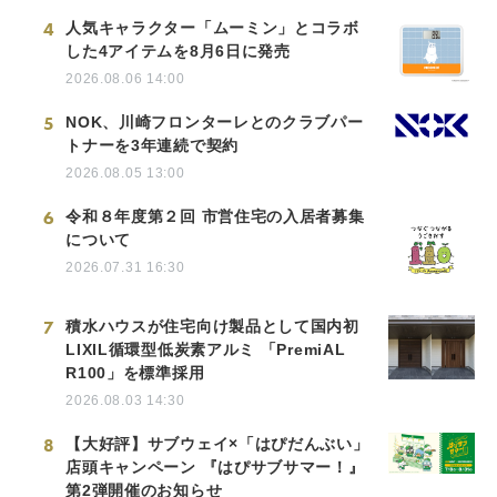
4
人気キャラクター「ムーミン」とコラボ
した4アイテムを8月6日に発売
2026.08.06 14:00
5
NOK、川崎フロンターレとのクラブパー
トナーを3年連続で契約
2026.08.05 13:00
6
令和８年度第２回 市営住宅の入居者募集
について
2026.07.31 16:30
7
積水ハウスが住宅向け製品として国内初
LIXIL循環型低炭素アルミ 「PremiAL
R100」を標準採用
2026.08.03 14:30
8
【大好評】サブウェイ×「はぴだんぶい」
店頭キャンペーン 『はぴサブサマー！』
第2弾開催のお知らせ