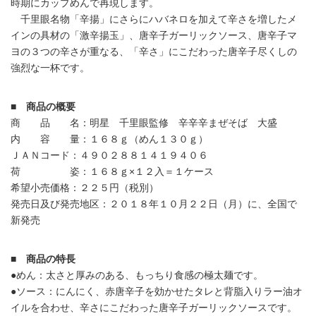
時期にカップめんで再現します。
千里眼名物「辛揚」にさらにハバネロを加えて辛さを増したメ
インの具材の「激辛揚玉」、唐辛子ガーリックソース、唐辛子マ
ヨの３つの辛さが重なる、「辛さ」にこだわった唐辛子尽くしの
強烈な一杯です。
■ 商品の概要
商 品 名：明星 千里眼監修 辛辛辛まぜそば 大盛
内 容 量：１６８ｇ（めん１３０ｇ）
ＪＡＮコード：４９０２８８１４１９４０６
荷 姿：１６８ｇ×１２入＝１ケース
希望小売価格：２２５円（税別）
発売日及び発売地区：２０１８年１０月２２日（月）に、全国で
新発売
■ 商品の特長
●めん：太さと厚みのある、もっちり食感の極太麺です。
●ソース：にんにく、赤唐辛子を効かせたタレと背脂入りラー油オ
イルを合わせ、辛さにこだわった唐辛子ガーリックソースです。