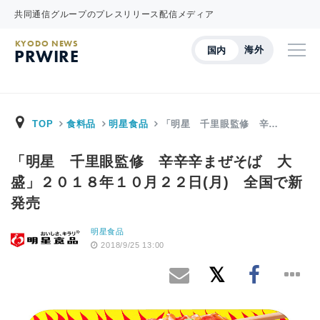
共同通信グループのプレスリリース配信メディア
KYODO NEWS
海外
国内
PRWIRE
TOP
食料品
明星食品
「明星 千里眼監修 辛…
「明星 千里眼監修 辛辛辛まぜそば 大
盛」２０１８年１０月２２日(月) 全国で新
発売
明星食品
2018/9/25 13:00