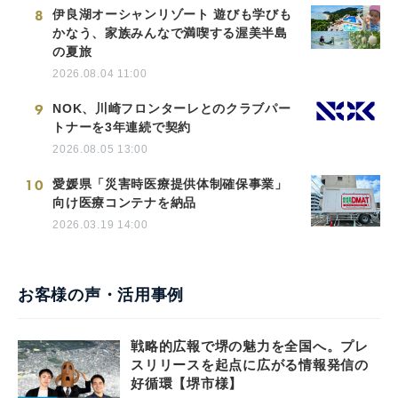
8
伊良湖オーシャンリゾート 遊びも学びも
かなう、家族みんなで満喫する渥美半島
の夏旅
2026.08.04 11:00
9
NOK、川崎フロンターレとのクラブパー
トナーを3年連続で契約
2026.08.05 13:00
10
愛媛県「災害時医療提供体制確保事業」
向け医療コンテナを納品
2026.03.19 14:00
お客様の声・活用事例
戦略的広報で堺の魅力を全国へ。プレ
スリリースを起点に広がる情報発信の
好循環【堺市様】