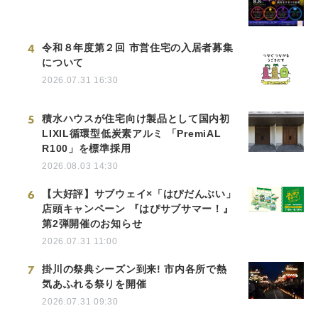
4
令和８年度第２回 市営住宅の入居者募集
について
2026.07.31 16:30
5
積水ハウスが住宅向け製品として国内初
LIXIL循環型低炭素アルミ 「PremiAL
R100」を標準採用
2026.08.03 14:30
6
【大好評】サブウェイ×「はぴだんぶい」
店頭キャンペーン 『はぴサブサマー！』
第2弾開催のお知らせ
2026.07.31 11:00
7
掛川の祭典シーズン到来! 市内各所で熱
気あふれる祭りを開催
2026.07.31 09:30