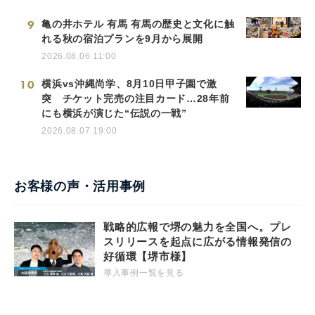
9
亀の井ホテル 有馬 有馬の歴史と文化に触
れる秋の宿泊プランを9月から展開
2026.08.06 11:00
10
横浜vs沖縄尚学、8月10日甲子園で激
突 チケット完売の注目カード…28年前
にも横浜が演じた“伝説の一戦”
2026.08.07 19:00
お客様の声・活用事例
戦略的広報で堺の魅力を全国へ。プレ
スリリースを起点に広がる情報発信の
好循環【堺市様】
導入事例一覧を見る