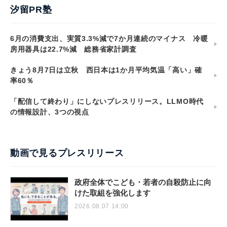
汐留PR塾
6月の消費支出、実質3.3%減で7か月連続のマイナス 冷暖
房用器具は22.7%減 総務省家計調査
きょう8月7日は立秋 西日本は1か月平均気温「高い」確
率60％
「配信して終わり」にしないプレスリリース。LLMO時代
の情報設計、3つの視点
動画で見るプレスリリース
政府全体でこども・若者の自殺防止に向
けた取組を強化します
2026.08.07 14:00