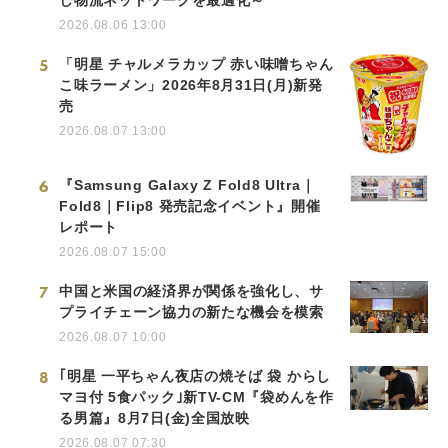
2026.08.06 13:00
5
「明星 チャルメラカップ 赤い味噌ちゃん
こ味ラーメン」2026年8月31日(月)新発
売
2026.08.07 13:00
6
『Samsung Galaxy Z Fold8 Ultra｜
Fold8｜Flip8 発売記念イベント』開催
レポート
2026.08.07 15:00
7
中国と米国の経済界が関係を強化し、サ
プライチェーン協力の新たな機会を模索
2026.08.07 10:00
8
｢明星 一平ちゃん夜店の焼そば 袋 からし
マヨ付 5食パック｣新TV-CM『袋めんを作
る男篇』8月7日(金)全国放映
2026.08.07 07:30