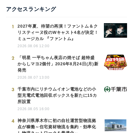
アクセスランキング
1
2027年夏、待望の再演！ファントム＆ク
リスティーヌ役のWキャスト4名が決定！
ミュージカル 『ファントム』
2026.08.06 12:00
2
「明星 一平ちゃん夜店の焼そば 超特盛
からしマヨ2個付」2026年8月24日(月)新
発売
2026.08.07 13:00
3
千葉市内にリチウムイオン電池などの小
型充電式電池回収ボックスを新たに15カ
所設置
2026.08.05 16:00
4
神奈川県厚木市に初の自社運営型物流拠
点が稼働～住宅資材物流を集約・効率化
し物流ネットワークを最適化～