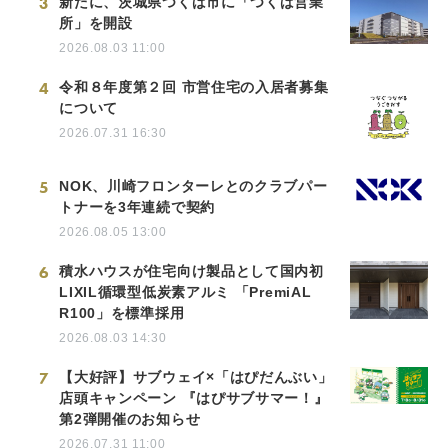
3
新たに、茨城県つくば市に「つくば営業
所」を開設
2026.08.03 11:00
4
令和８年度第２回 市営住宅の入居者募集
について
2026.07.31 16:30
5
NOK、川崎フロンターレとのクラブパー
トナーを3年連続で契約
2026.08.05 13:00
6
積水ハウスが住宅向け製品として国内初
LIXIL循環型低炭素アルミ 「PremiAL
R100」を標準採用
2026.08.03 14:30
7
【大好評】サブウェイ×「はぴだんぶい」
店頭キャンペーン 『はぴサブサマー！』
第2弾開催のお知らせ
2026.07.31 11:00