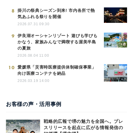
8
掛川の祭典シーズン到来! 市内各所で熱
気あふれる祭りを開催
2026.07.31 09:30
9
伊良湖オーシャンリゾート 遊びも学びも
かなう、家族みんなで満喫する渥美半島
の夏旅
2026.08.04 11:00
10
愛媛県「災害時医療提供体制確保事業」
向け医療コンテナを納品
2026.03.19 14:00
お客様の声・活用事例
戦略的広報で堺の魅力を全国へ。プレ
スリリースを起点に広がる情報発信の