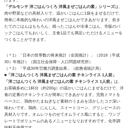
けます。
「デルモンテ 洋ごはんつくろ 洋風まぜごはんの素」シリーズ
は、
肉や野菜などの具材入りで、温かいごはんに1袋をまぜるだけで、
簡単に本格的な味わいの洋風まぜごはんができあがります。炊き
たてのごはんはもちろん、残ったごはんや冷凍ごはん、市販のパ
ックごはんでもおいしく、主食1品でも満足いただけるメニューを
つくることができます。
（＊1）「日本の世帯数の将来推計（全国推計）」（2018（平成
30）年推計）（国立社会保障・人口問題研究所）
（＊2）「平成30年労働力調査結果」（総務省統計局）
■「洋ごはんつくろ 洋風まぜごはんの素 チキンライス 1人前」
「洋ごはんつくろ 洋風まぜごはんの素 チキンライス 1人前」
は、
お茶碗多めに1杯分（約200g）の温かいごはんにまぜるだけで、洋
食の定番のチキンライスが簡単にできあがります。完熟トマトを
ベースに、鶏肉やたまねぎなど素材のうまみを活かしたコク深い
味わいです。鶏肉、にんじん、スイートコーン、グリンピースの
具材入りです。オムレツをのせてオムライス風にすると、ワンプ
レートでボリュームのあるメニューとなりおすすめです。化学調
味料不使用です。