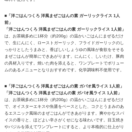
■「洋ごはんつくろ 洋風まぜごはんの素 ガーリックライス 1人
前」
「洋ごはんつくろ 洋風まぜごはんの素 ガーリックライス 1人前」
は、お茶碗多めに1杯分（約200g）の温かいごはんにまぜるだけ
で、生にんにく、ローストガーリック、フライドガーリックのし
っかりとしたうまみと、香ばしいしょうゆの風味が食欲をそそる
まぜごはんが簡単にできあがります。にんにく、しいたけ、豚肉
の具材入りです。焼いた肉を添えると、ワンプレートでボリュー
ムのあるメニューとなりおすすめです。化学調味料不使用です。
■「洋ごはんつくろ 洋風まぜごはんの素 ガパオ風ライス 1人前」
「洋ごはんつくろ 洋風まぜごはんの素 ガパオ風ライス 1人前」
は、お茶碗多めに1杯分（約200g）の温かいごはんにまぜるだけ
で、オイスターエキスや魚醤をベースとした、コクとうまみのあ
るエスニック風味のまぜごはんができあがります。爽やかなスパ
イスの香りと、ほどよい辛さがくせになる味わいです。目玉焼き
やバジルを添えてワンプレートにすると、より本格的に仕上がり