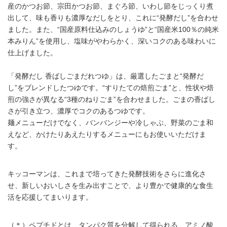
産のかつお節、宗田かつお節、まぐろ節、いわし節をじっくり煮
出して、味も香りも濃厚なだしをとり、これに“発酵だし”を合わせ
ました。また、“国産原料仕込みのしょうゆ”と“国産米100％の純米
本みりん”を使用し、塩味がやわらかく、深いコクのある味わいに
仕上げました。
「発酵だし 香ばしごまだれつゆ」は、厳選したごまと“発酵だ
し”をブレンドしたつゆです。“すりたての焙煎ごま”と、性状や焙
煎の強さが異なる“3種のねりごま”を合わせました。ごまの香ばし
さが引き立つ、濃厚でコクのあるつゆです。
麺メニューだけでなく、バンバンジーや冷しゃぶ、野菜のごま和
えなど、かけたりあえたりするメニューにもお使いいただけま
す。
キッコーマンは、これまで培ってきた発酵技術をさらに進化さ
せ、新しいおいしさを生み出すことで、より豊かで健康的な食生
活を応援してまいります。
（＊）ペプチドとは、タンパク質を分解して得られる、アミノ酸