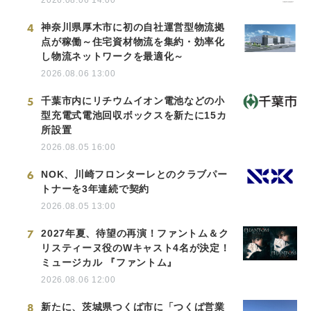
2026.08.06 14:00
4
神奈川県厚木市に初の自社運営型物流拠
点が稼働～住宅資材物流を集約・効率化
し物流ネットワークを最適化～
2026.08.06 13:00
5
千葉市内にリチウムイオン電池などの小
型充電式電池回収ボックスを新たに15カ
所設置
2026.08.05 16:00
6
NOK、川崎フロンターレとのクラブパー
トナーを3年連続で契約
2026.08.05 13:00
7
2027年夏、待望の再演！ファントム＆ク
リスティーヌ役のWキャスト4名が決定！
ミュージカル 『ファントム』
2026.08.06 12:00
8
新たに、茨城県つくば市に「つくば営業