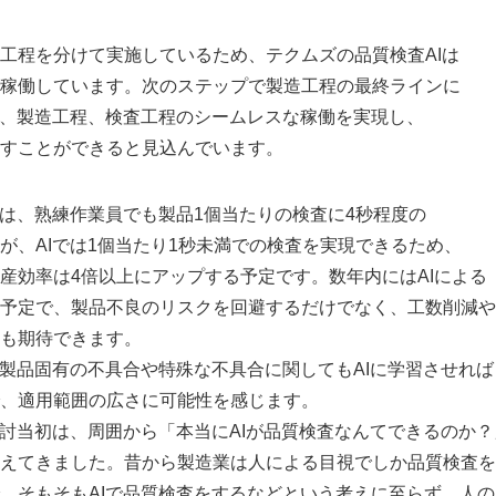
程を分けて実施しているため、テクムズの品質検査AIは
稼働しています。次のステップで製造工程の最終ラインに
み、製造工程、検査工程のシームレスな稼働を実現し、
すことができると見込んでいます。
は、熟練作業員でも製品1個当たりの検査に4秒程度の
が、AIでは1個当たり1秒未満での検査を実現できるため、
産効率は4倍以上にアップする予定です。数年内にはAIによる
予定で、製品不良のリスクを回避するだけでなく、工数削減や
も期待できます。
製品固有の不具合や特殊な不具合に関してもAIに学習させれば
、適用範囲の広さに可能性を感じます。
討当初は、周囲から「本当にAIが品質検査なんてできるのか？
えてきました。昔から製造業は人による目視でしか品質検査を
、そもそもAIで品質検査をするなどという考えに至らず、人の