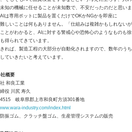
未知の機械に任せることが未知数で、不安だったのだと思いま
Iは専用ポットに製品を置くだけでOKかNGかを即座に
難しいことは何もありません。「仕組みは複雑かもしれないが
ことがわかると、AIに対する警戒心や恐怖心のようなものも徐
も得られてきています。
きれば、製造工程の大部分が自動化されますので、数年のうち
していきたいと考えています。
会社概要
 和良工業
役 川尻 寿久
-4515 岐阜県郡上市和良町方須301番地
//www.wara-industry.com/index.html
防振ゴム、クラッチ盤ゴム、生産管理システムの販売