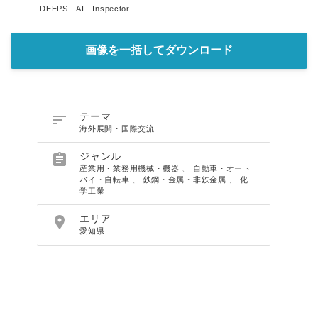
DEEPS AI Inspector
画像を一括してダウンロード

テーマ
海外展開・国際交流

ジャンル
産業用・業務用機械・機器
、
自動車・オート
バイ・自転車
、
鉄鋼・金属・非鉄金属
、
化
学工業

エリア
愛知県