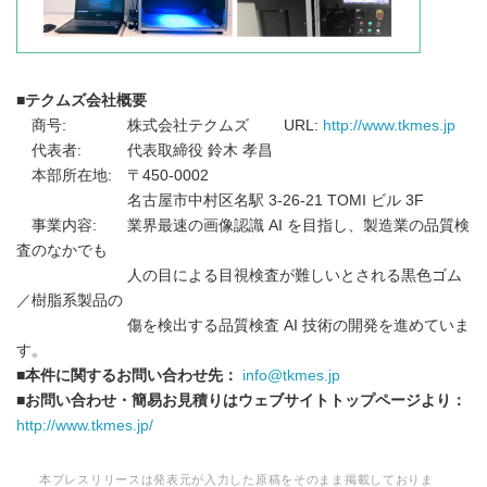
■テクムズ会社概要
商号: 株式会社テクムズ URL:
http://www.tkmes.jp
代表者: 代表取締役 鈴木 孝昌
本部所在地: 〒450-0002
名古屋市中村区名駅 3-26-21 TOMI ビル 3F
事業内容: 業界最速の画像認識 AI を目指し、製造業の品質検
査のなかでも
人の目による目視検査が難しいとされる黒色ゴム
／樹脂系製品の
傷を検出する品質検査 AI 技術の開発を進めていま
す。
■本件に関するお問い合わせ先：
info@tkmes.jp
■お問い合わせ・簡易お見積りはウェブサイトトップページより：
http://www.tkmes.jp/
本プレスリリースは発表元が入力した原稿をそのまま掲載しておりま