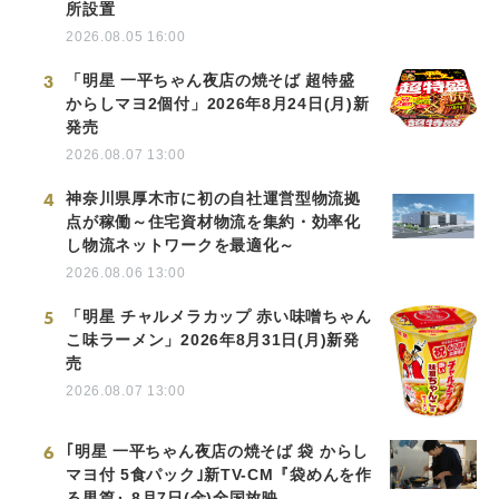
所設置
2026.08.05 16:00
3
「明星 一平ちゃん夜店の焼そば 超特盛
からしマヨ2個付」2026年8月24日(月)新
発売
2026.08.07 13:00
4
神奈川県厚木市に初の自社運営型物流拠
点が稼働～住宅資材物流を集約・効率化
し物流ネットワークを最適化～
2026.08.06 13:00
5
「明星 チャルメラカップ 赤い味噌ちゃん
こ味ラーメン」2026年8月31日(月)新発
売
2026.08.07 13:00
6
｢明星 一平ちゃん夜店の焼そば 袋 からし
マヨ付 5食パック｣新TV-CM『袋めんを作
る男篇』8月7日(金)全国放映