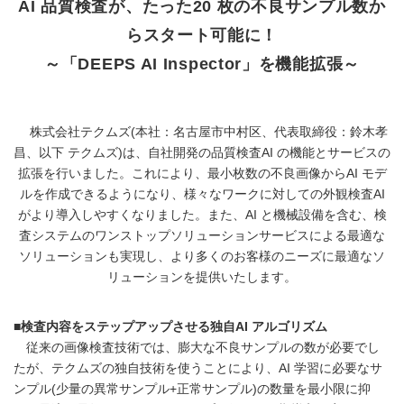
AI 品質検査が、たった20 枚の不良サンプル数か
らスタート可能に！
～「DEEPS AI Inspector」を機能拡張～
株式会社テクムズ(本社：名古屋市中村区、代表取締役：鈴木孝
昌、以下 テクムズ)は、自社開発の品質検査AI の機能とサービスの
拡張を行いました。これにより、最小枚数の不良画像からAI モデ
ルを作成できるようになり、様々なワークに対しての外観検査AI
がより導入しやすくなりました。また、AI と機械設備を含む、検
査システムのワンストップソリューションサービスによる最適な
ソリューションも実現し、より多くのお客様のニーズに最適なソ
リューションを提供いたします。
■検査内容をステップアップさせる独自AI アルゴリズム
従来の画像検査技術では、膨大な不良サンプルの数が必要でし
たが、テクムズの独自技術を使うことにより、AI 学習に必要なサ
ンプル(少量の異常サンプル+正常サンプル)の数量を最小限に抑