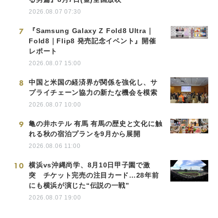
2026.08.07 07:30
7
『Samsung Galaxy Z Fold8 Ultra｜
Fold8｜Flip8 発売記念イベント』開催
レポート
2026.08.07 15:00
8
中国と米国の経済界が関係を強化し、サ
プライチェーン協力の新たな機会を模索
2026.08.07 10:00
9
亀の井ホテル 有馬 有馬の歴史と文化に触
れる秋の宿泊プランを9月から展開
2026.08.06 11:00
10
横浜vs沖縄尚学、8月10日甲子園で激
突 チケット完売の注目カード…28年前
にも横浜が演じた“伝説の一戦”
2026.08.07 19:00