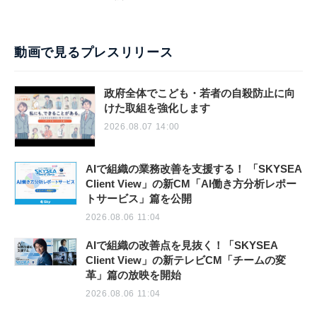
動画で見るプレスリリース
政府全体でこども・若者の自殺防止に向
けた取組を強化します
2026.08.07 14:00
AIで組織の業務改善を支援する！ 「SKYSEA
Client View」の新CM「AI働き方分析レポー
トサービス」篇を公開
2026.08.06 11:04
AIで組織の改善点を見抜く！「SKYSEA
Client View」の新テレビCM「チームの変
革」篇の放映を開始
2026.08.06 11:04