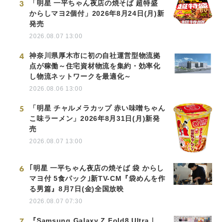
3
「明星 一平ちゃん夜店の焼そば 超特盛
からしマヨ2個付」2026年8月24日(月)新
発売
2026.08.07 13:00
4
神奈川県厚木市に初の自社運営型物流拠
点が稼働～住宅資材物流を集約・効率化
し物流ネットワークを最適化～
2026.08.06 13:00
5
「明星 チャルメラカップ 赤い味噌ちゃん
こ味ラーメン」2026年8月31日(月)新発
売
2026.08.07 13:00
6
｢明星 一平ちゃん夜店の焼そば 袋 からし
マヨ付 5食パック｣新TV-CM『袋めんを作
る男篇』8月7日(金)全国放映
2026.08.07 07:30
7
『Samsung Galaxy Z Fold8 Ultra｜