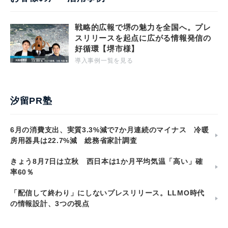
戦略的広報で堺の魅力を全国へ。プレ
スリリースを起点に広がる情報発信の
好循環【堺市様】
導入事例一覧を見る
汐留PR塾
6月の消費支出、実質3.3%減で7か月連続のマイナス 冷暖
房用器具は22.7%減 総務省家計調査
きょう8月7日は立秋 西日本は1か月平均気温「高い」確
率60％
「配信して終わり」にしないプレスリリース。LLMO時代
の情報設計、3つの視点