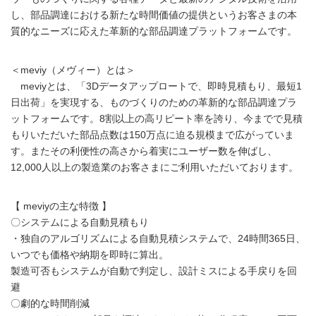
し、部品調達における新たな時間価値の提供というお客さまの本
質的なニーズに応えた革新的な部品調達プラットフォームです。
＜meviy（メヴィー）とは＞
meviyとは、「3Dデータアップロートで、即時見積もり、最短1
日出荷」を実現する、ものづくりのための革新的な部品調達プラ
ットフォームです。8割以上の高リピート率を誇り、今までで見積
もりいただいた部品点数は150万点に迫る規模まで広がっていま
す。またその利便性の高さから着実にユーザー数を伸ばし、
12,000人以上の製造業のお客さまにご利用いただいております。
【 meviyの主な特徴 】
〇システムによる自動見積もり
・独自のアルゴリズムによる自動見積システムで、24時間365日、
いつでも価格や納期を即時に算出。
製造可否もシステムが自動で判定し、設計ミスによる手戻りを回
避
〇劇的な時間削減