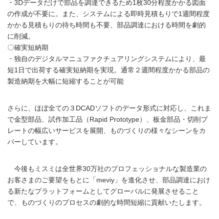
・3Dデータだけで部品を調達できるため1枚30分程度かかる図面
の作成が不要に。また、システムによる即時見積もりで1週間程度
かかる見積もりの待ち時間も不要、部品調達における時間を劇的
に削減。
〇確実短納期
・独自のデジタルマニュファクチュアリングシステムにより、最
短1日で出荷する確実短納期を実現。通常２週間程度かかる部品の
製造納期を大幅に短縮することが可能
さらに、ほぼ全ての３DCADソフトのデータ形式に対応し、これま
で金型部品、試作加工品（Rapid Prototype）、板金部品・切削プ
レートの幅広いサービスを展開、ものづくりの様々なシーンをカ
バーしています。
今後もミスミは全世界30万社のプロフェッショナルな製造業の
お客さまのご要望をもとに「meviy」を進化させ、部品調達におけ
る新たなプラットフォームとしてグローバルに発展させること
で、ものづくりのプロセスの劇的な時間短縮に貢献いたします。