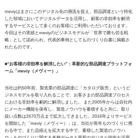
meviyはまさにこのデジタル化の潮流を捉え、部品調達という特化
した領域においてデジタルデータを活用し、顧客の非効率を解消
するサービスとして多くのお客様にご利用いただいております。
今回はその実績とmeviyのビジネスモデルが「世界で勝ち切る戦
略」として認められ、代表的事例としてものづくり白書に掲載さ
れたものです。
■“お客様の非効率を解消したい”：革新的な部品調達プラットフォ
ーム「meviy（メヴィー）」
当社は約50年前、製造業の部品調達に「カタログ販売」というビ
ジネスモデルを取り入れることで、お客さまの部品調達プロセス
における非効率を劇的に解消しました。 また2005年からは自社内
にメーカー機能を保有し、製造ノウハウを蓄積すると共に、取り
扱い点数は2670万点まで拡大してきました。2016年よりサービス
を開始した「meviy（メヴィー）」は、当社が長年ものづくりに携
わる中で、また品揃えを拡大する中で、蓄積した製造のノウハ
ウ・ものづくりに関する各種データと最新のデジタル技術を活用