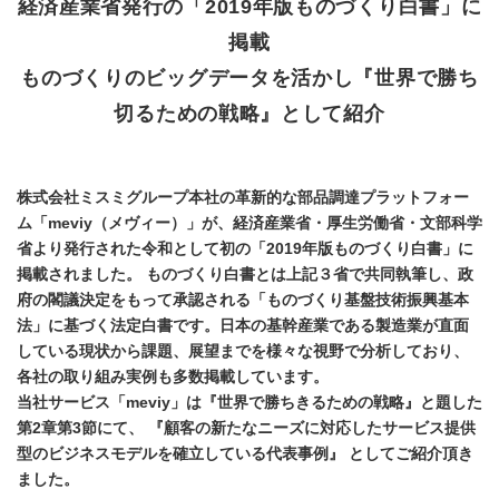
経済産業省発行の「2019年版ものづくり白書」に
掲載
ものづくりのビッグデータを活かし『世界で勝ち
切るための戦略』として紹介
株式会社ミスミグループ本社の革新的な部品調達プラットフォー
ム「meviy（メヴィー）」が、経済産業省・厚生労働省・文部科学
省より発行された令和として初の「2019年版ものづくり白書」に
掲載されました。 ものづくり白書とは上記３省で共同執筆し、政
府の閣議決定をもって承認される「ものづくり基盤技術振興基本
法」に基づく法定白書です。日本の基幹産業である製造業が直面
している現状から課題、展望までを様々な視野で分析しており、
各社の取り組み実例も多数掲載しています。
当社サービス「meviy」は『世界で勝ちきるための戦略』と題した
第2章第3節にて、 『顧客の新たなニーズに対応したサービス提供
型のビジネスモデルを確立している代表事例』 としてご紹介頂き
ました。