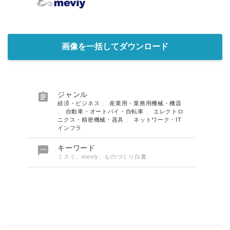
画像を一括してダウンロード

ジャンル
経済・ビジネス
、
産業用・業務用機械・機器
、
自動車・オートバイ・自転車
、
エレクトロ
ニクス・精密機械・器具
、
ネットワーク・IT
インフラ

キーワード
ミスミ、meviy、ものづくり白書