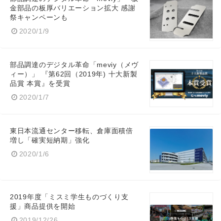
金部品の板厚バリエーション拡大 感謝
祭キャンペーンも
2020/1/9
部品調達のデジタル革命「meviy（メヴ
ィー）」 『第62回（2019年) 十大新製
品賞 本賞』を受賞
2020/1/7
東日本流通センター移転、倉庫面積倍
増し「確実短納期」強化
2020/1/6
2019年度「ミスミ学生ものづくり支
援」商品提供を開始
2019/12/26