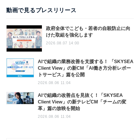
動画で見るプレスリリース
政府全体でこども・若者の自殺防止に向
けた取組を強化します
2026.08.07 14:00
AIで組織の業務改善を支援する！ 「SKYSEA
Client View」の新CM「AI働き方分析レポー
トサービス」篇を公開
2026.08.06 11:04
AIで組織の改善点を見抜く！「SKYSEA
Client View」の新テレビCM「チームの変
革」篇の放映を開始
2026.08.06 11:04