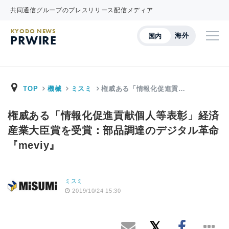
共同通信グループのプレスリリース配信メディア
KYODO NEWS
海外
国内
PRWIRE
TOP
機械
ミスミ
権威ある「情報化促進貢…
権威ある「情報化促進貢献個人等表彰」経済
産業大臣賞を受賞：部品調達のデジタル革命
『meviy』
ミスミ
2019/10/24 15:30