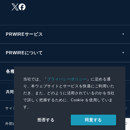
PRWIREサービス
PRWIREについて
各種お問い合わせ
当社では、「
プライバシーポリシー
」に定める通
り、本ウェブサイトとサービスを快適にご利用いた
共同通信社グループ
だき、また、どのように活用されているのかを当社
で詳しく把握するために、Cookie を使用していま
す。
サイトポリシー
プライバシーポリシー
同意する
拒否する
外部送信ポリシー
プレスリリース取扱基準