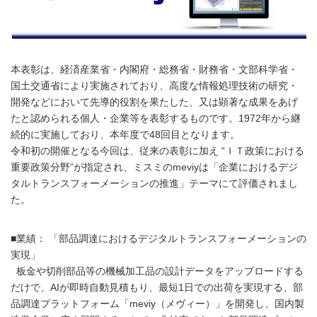
本表彰は、経済産業省・内閣府・総務省・財務省・文部科学省・
国土交通省により実施されており、高度な情報処理技術の研究・
開発などにおいて先導的役割を果たした、又は顕著な成果をあげ
たと認められる個人・企業等を表彰するものです。1972年から継
続的に実施しており、本年度で48回目となります。
令和初の開催となる今回は、従来の表彰に加え “ＩＴ政策における
重要政策分野”が指定され、ミスミのmeviyは「企業におけるデジ
タルトランスフォーメーションの推進」テーマにて評価されまし
た。
■業績： 「部品調達におけるデジタルトランスフォーメーションの
実現」
板金や切削部品等の機械加工品の設計データをアップロードする
だけで、AIが即時自動見積もり、最短1日での出荷を実現する、部
品調達プラットフォーム「meviy（メヴィー）」を開発し、国内製