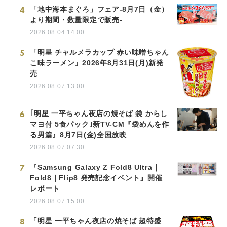
4
「地中海本まぐろ」フェア-8月7日（金）
より期間・数量限定で販売-
2026.08.04 14:00
5
「明星 チャルメラカップ 赤い味噌ちゃん
こ味ラーメン」2026年8月31日(月)新発
売
2026.08.07 13:00
6
｢明星 一平ちゃん夜店の焼そば 袋 からし
マヨ付 5食パック｣新TV-CM『袋めんを作
る男篇』8月7日(金)全国放映
2026.08.07 07:30
7
『Samsung Galaxy Z Fold8 Ultra｜
Fold8｜Flip8 発売記念イベント』開催
レポート
2026.08.07 15:00
8
「明星 一平ちゃん夜店の焼そば 超特盛