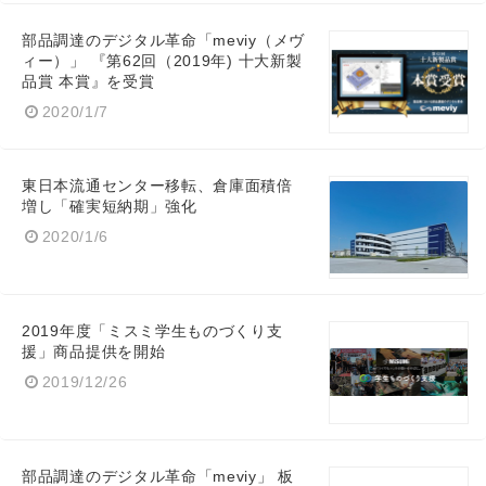
部品調達のデジタル革命「meviy（メヴ
ィー）」 『第62回（2019年) 十大新製
品賞 本賞』を受賞
2020/1/7
Japanese
東日本流通センター移転、倉庫面積倍
増し「確実短納期」強化
2020/1/6
English
2019年度「ミスミ学生ものづくり支
援」商品提供を開始
2019/12/26
部品調達のデジタル革命「meviy」 板