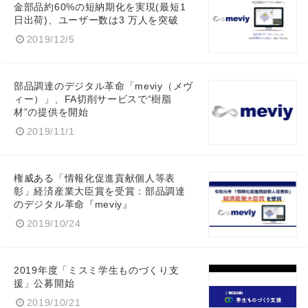
金部品約60%の短納期化を実現(最短1
日出荷)、ユーザー数は3 万人を突破
2019/12/5
部品調達のデジタル革命「meviy（メヴ
ィー）」、FA切削サービスで“樹脂
材”の提供を開始
2019/11/1
権威ある「情報化促進貢献個人等表
彰」経済産業大臣賞を受賞：部品調達
のデジタル革命『meviy』
2019/10/24
2019年度「ミスミ学生ものづくり支
援」公募開始
2019/10/21