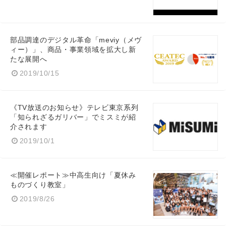
部品調達のデジタル革命「meviy（メヴ
ィー）」、商品・事業領域を拡大し新
たな展開へ
2019/10/15
《TV放送のお知らせ》テレビ東京系列
「知られざるガリバー」でミスミが紹
介されます
2019/10/1
≪開催レポート≫中高生向け「夏休み
ものづくり教室」
2019/8/26