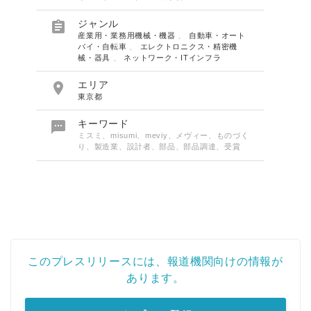

ジャンル
産業用・業務用機械・機器
、
自動車・オート
バイ・自転車
、
エレクトロニクス・精密機
械・器具
、
ネットワーク・ITインフラ

エリア
東京都

キーワード
ミスミ、misumi、meviy、メヴィー、ものづく
り、製造業、設計者、部品、部品調達、受賞
このプレスリリースには、報道機関向けの情報が
あります。