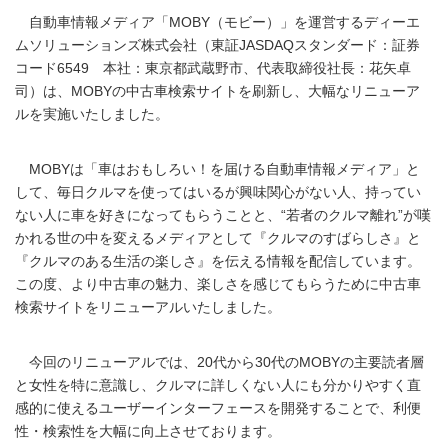
自動車情報メディア「MOBY（モビー）」を運営するディーエ
ムソリューションズ株式会社（東証JASDAQスタンダード：証券
コード6549 本社：東京都武蔵野市、代表取締役社長：花矢卓
司）は、MOBYの中古車検索サイトを刷新し、大幅なリニューア
ルを実施いたしました。
MOBYは「車はおもしろい！を届ける自動車情報メディア」と
して、毎日クルマを使ってはいるが興味関心がない人、持ってい
ない人に車を好きになってもらうことと、“若者のクルマ離れ”が嘆
かれる世の中を変えるメディアとして『クルマのすばらしさ』と
『クルマのある生活の楽しさ』を伝える情報を配信しています。
この度、より中古車の魅力、楽しさを感じてもらうために中古車
検索サイトをリニューアルいたしました。
今回のリニューアルでは、20代から30代のMOBYの主要読者層
と女性を特に意識し、クルマに詳しくない人にも分かりやすく直
感的に使えるユーザーインターフェースを開発することで、利便
性・検索性を大幅に向上させております。