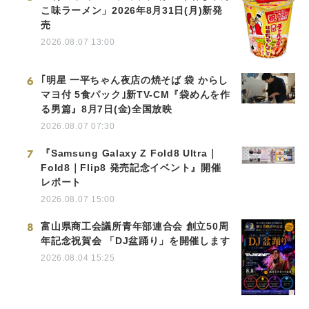
こ味ラーメン」2026年8月31日(月)新発
売
2026.08.07 13:00
6
｢明星 一平ちゃん夜店の焼そば 袋 からし
マヨ付 5食パック｣新TV-CM『袋めんを作
る男篇』8月7日(金)全国放映
2026.08.07 07:30
7
『Samsung Galaxy Z Fold8 Ultra｜
Fold8｜Flip8 発売記念イベント』開催
レポート
2026.08.07 15:00
8
富山県商工会議所青年部連合会 創立50周
年記念祝賀会 「DJ盆踊り」を開催します
2026.08.04 15:25