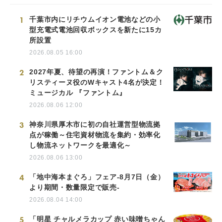
1
千葉市内にリチウムイオン電池などの小
型充電式電池回収ボックスを新たに15カ
所設置
2026.08.05 16:00
2
2027年夏、待望の再演！ファントム＆ク
リスティーヌ役のWキャスト4名が決定！
ミュージカル 『ファントム』
2026.08.06 12:00
3
神奈川県厚木市に初の自社運営型物流拠
点が稼働～住宅資材物流を集約・効率化
し物流ネットワークを最適化～
2026.08.06 13:00
4
「地中海本まぐろ」フェア-8月7日（金）
より期間・数量限定で販売-
2026.08.04 14:00
5
「明星 チャルメラカップ 赤い味噌ちゃん