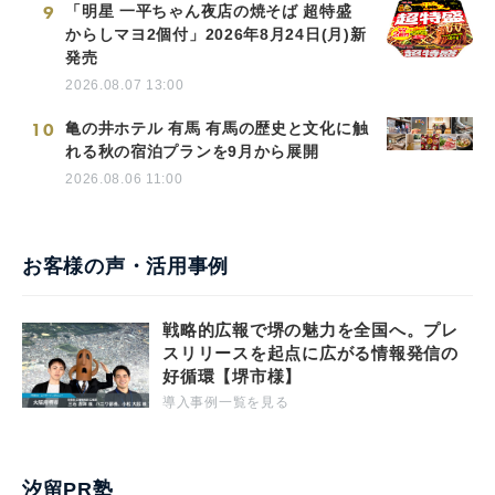
9
「明星 一平ちゃん夜店の焼そば 超特盛
からしマヨ2個付」2026年8月24日(月)新
発売
2026.08.07 13:00
10
亀の井ホテル 有馬 有馬の歴史と文化に触
れる秋の宿泊プランを9月から展開
2026.08.06 11:00
お客様の声・活用事例
戦略的広報で堺の魅力を全国へ。プレ
スリリースを起点に広がる情報発信の
好循環【堺市様】
導入事例一覧を見る
汐留PR塾