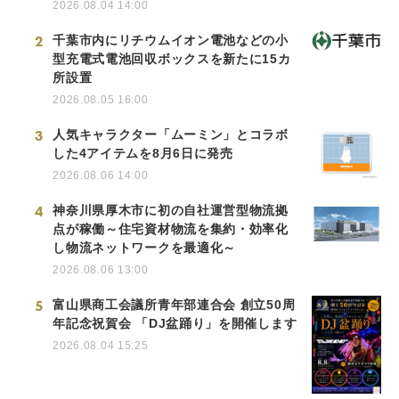
2026.08.04 14:00
2
千葉市内にリチウムイオン電池などの小
型充電式電池回収ボックスを新たに15カ
所設置
2026.08.05 16:00
3
人気キャラクター「ムーミン」とコラボ
した4アイテムを8月6日に発売
2026.08.06 14:00
4
神奈川県厚木市に初の自社運営型物流拠
点が稼働～住宅資材物流を集約・効率化
し物流ネットワークを最適化～
2026.08.06 13:00
5
富山県商工会議所青年部連合会 創立50周
年記念祝賀会 「DJ盆踊り」を開催します
2026.08.04 15:25