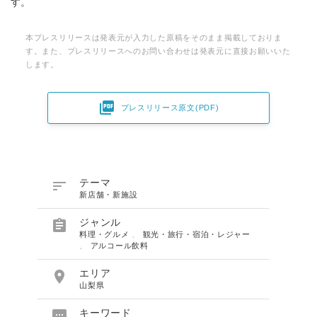
す。
本プレスリリースは発表元が入力した原稿をそのまま掲載しておりま
す。また、プレスリリースへのお問い合わせは発表元に直接お願いいた
します。

プレスリリース原文(PDF)

テーマ
新店舗・新施設

ジャンル
料理・グルメ
、
観光・旅行・宿泊・レジャー
、
アルコール飲料

エリア
山梨県

キーワード