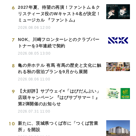
6
2027年夏、待望の再演！ファントム＆ク
リスティーヌ役のWキャスト4名が決定！
ミュージカル 『ファントム』
2026.08.06 12:00
7
NOK、川崎フロンターレとのクラブパー
トナーを3年連続で契約
2026.08.05 13:00
8
亀の井ホテル 有馬 有馬の歴史と文化に触
れる秋の宿泊プランを9月から展開
2026.08.06 11:00
9
【大好評】サブウェイ×「はぴだんぶい」
店頭キャンペーン 『はぴサブサマー！』
第2弾開催のお知らせ
2026.07.31 11:00
10
新たに、茨城県つくば市に「つくば営業
所」を開設