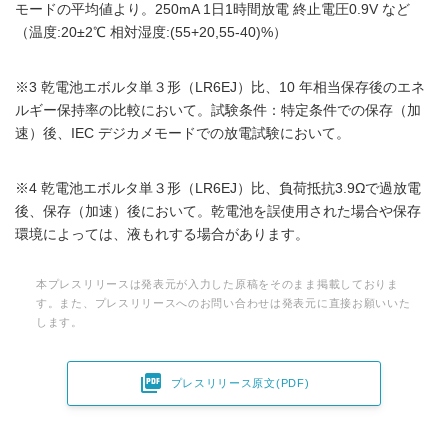
モードの平均値より。250mA 1日1時間放電 終止電圧0.9V など
（温度:20±2℃ 相対湿度:(55+20,55-40)%）
※3 乾電池エボルタ単３形（LR6EJ）比、10 年相当保存後のエネ
ルギー保持率の比較において。試験条件：特定条件での保存（加
速）後、IEC デジカメモードでの放電試験において。
※4 乾電池エボルタ単３形（LR6EJ）比、負荷抵抗3.9Ωで過放電
後、保存（加速）後において。乾電池を誤使用された場合や保存
環境によっては、液もれする場合があります。
本プレスリリースは発表元が入力した原稿をそのまま掲載しておりま
す。また、プレスリリースへのお問い合わせは発表元に直接お願いいた
します。

プレスリリース原文(PDF)