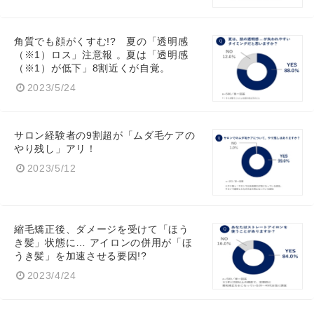
角質でも顔がくすむ!? 夏の「透明感
（※1）ロス」注意報 。夏は「透明感
（※1）が低下」8割近くが自覚。
2023/5/24
サロン経験者の9割超が「ムダ毛ケアの
やり残し」アリ！
2023/5/12
縮毛矯正後、ダメージを受けて「ほう
き髪」状態に… アイロンの併用が「ほ
うき髪」を加速させる要因!?
2023/4/24