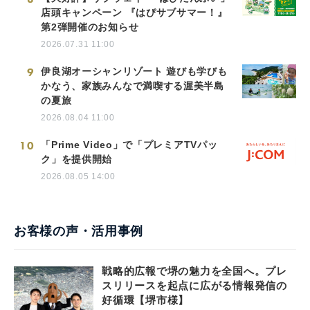
店頭キャンペーン 『はぴサブサマー！』
第2弾開催のお知らせ
2026.07.31 11:00
9
伊良湖オーシャンリゾート 遊びも学びも
かなう、家族みんなで満喫する渥美半島
の夏旅
2026.08.04 11:00
10
「Prime Video」で「プレミアTVパッ
ク」を提供開始
2026.08.05 14:00
お客様の声・活用事例
戦略的広報で堺の魅力を全国へ。プレ
スリリースを起点に広がる情報発信の
好循環【堺市様】