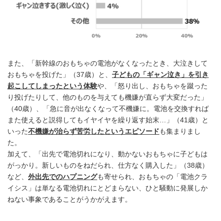
また、「新幹線のおもちゃの電池がなくなったとき、大泣きして
おもちゃを投げた」（37歳）と、
子どもの「ギャン泣き」を引き
起こしてしまったという体験
や、「怒り出し、おもちゃを蹴った
り投げたりして、他のものを与えても機嫌が直らず大変だった」
（40歳）、「急に音が出なくなって不機嫌に。電池を交換すれば
また使えると説得してもイヤイヤを繰り返す始末…」（41歳）と
いった
不機嫌が治らず苦労したというエピソード
も集まりまし
た。
加えて、「出先で電池切れになり、動かないおもちゃに子どもは
がっかり。新しいものをねだられ、仕方なく購入した」（38歳）
など、
外出先でのハプニング
も寄せられ、おもちゃの「電池クラ
イシス」は単なる電池切れにとどまらない、ひと騒動に発展しか
ねない事象であることがうかがえます。