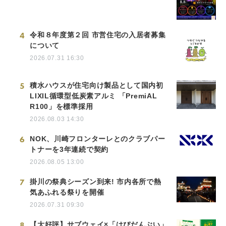
4
令和８年度第２回 市営住宅の入居者募集
について
2026.07.31 16:30
5
積水ハウスが住宅向け製品として国内初
LIXIL循環型低炭素アルミ 「PremiAL
R100」を標準採用
2026.08.03 14:30
6
NOK、川崎フロンターレとのクラブパー
トナーを3年連続で契約
2026.08.05 13:00
7
掛川の祭典シーズン到来! 市内各所で熱
気あふれる祭りを開催
2026.07.31 09:30
8
【大好評】サブウェイ×「はぴだんぶい」