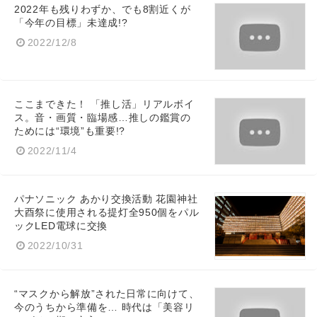
2022年も残りわずか、でも8割近くが
「今年の目標」未達成!?
2022/12/8
ここまできた！ 「推し活」リアルボイ
ス。音・画質・臨場感…推しの鑑賞の
ためには“環境”も重要!?
2022/11/4
パナソニック あかり交換活動 花園神社
大酉祭に使用される提灯全950個をパル
ックLED電球に交換
2022/10/31
“マスクから解放”された日常に向けて、
今のうちから準備を… 時代は「美容リ