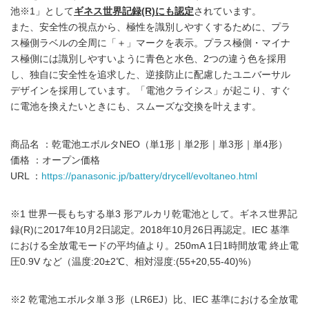
池※1」として
ギネス世界記録(R)にも認定
されています。
また、安全性の視点から、極性を識別しやすくするために、プラ
ス極側ラベルの全周に「＋」マークを表示。プラス極側・マイナ
ス極側には識別しやすいように青色と水色、2つの違う色を採用
し、独自に安全性を追求した、逆接防止に配慮したユニバーサル
デザインを採用しています。「電池クライシス」が起こり、すぐ
に電池を換えたいときにも、スムーズな交換を叶えます。
商品名 ：乾電池エボルタNEO（単1形｜単2形｜単3形｜単4形）
価格 ：オープン価格
URL ：
https://panasonic.jp/battery/drycell/evoltaneo.html
※1 世界一長もちする単3 形アルカリ乾電池として。ギネス世界記
録(R)に2017年10月2日認定。2018年10月26日再認定。IEC 基準
における全放電モードの平均値より。250mA 1日1時間放電 終止電
圧0.9V など（温度:20±2℃、相対湿度:(55+20,55-40)%）
※2 乾電池エボルタ単３形（LR6EJ）比、IEC 基準における全放電