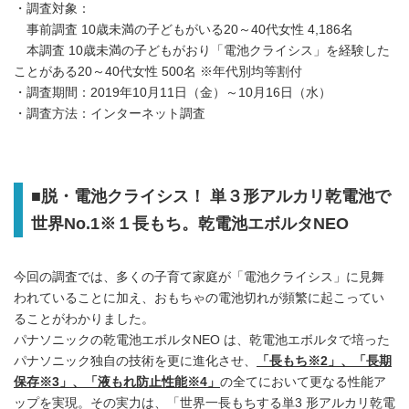
・調査対象：
事前調査 10歳未満の子どもがいる20～40代女性 4,186名
本調査 10歳未満の子どもがおり「電池クライシス」を経験した
ことがある20～40代女性 500名 ※年代別均等割付
・調査期間：2019年10月11日（金）～10月16日（水）
・調査方法：インターネット調査
■脱・電池クライシス！ 単３形アルカリ乾電池で
世界No.1※１長もち。乾電池エボルタNEO
今回の調査では、多くの子育て家庭が「電池クライシス」に見舞
われていることに加え、おもちゃの電池切れが頻繁に起こってい
ることがわかりました。
パナソニックの乾電池エボルタNEO は、乾電池エボルタで培った
パナソニック独自の技術を更に進化させ、
「長もち※2」、「長期
保存※3」、「液もれ防止性能※4」
の全てにおいて更なる性能ア
ップを実現。その実力は、「世界一長もちする単3 形アルカリ乾電