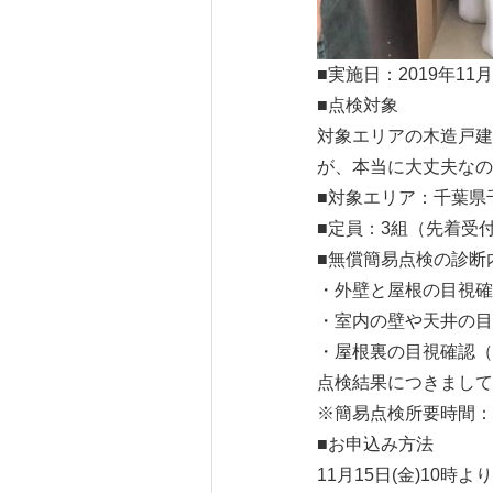
■実施日：2019年11月
■点検対象
対象エリアの木造戸建
が、本当に大丈夫なの
■対象エリア：千葉県
■定員：3組（先着受
■無償簡易点検の診断
・外壁と屋根の目視確
・室内の壁や天井の目
・屋根裏の目視確認（
点検結果につきまして
※簡易点検所要時間：
■お申込み方法
11月15日(金)10