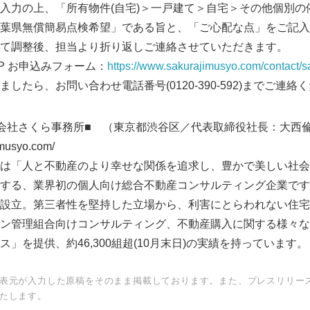
入力の上、「所有物件(自宅)＞一戸建て＞自宅＞その他個別の
葉県無償簡易点検希望」である旨と、「ご心配な点」をご記入
て調整後、担当より折り返しご連絡させていただきます。
P お申込みフォーム：
https://www.sakurajimusyo.com/contact/s
したら、お問い合わせ電話番号(0120-390-592)までご連絡
式会社さくら事務所■ （東京都渋谷区／代表取締役社長：大
jimusyo.com/
は「人と不動産のより幸せな関係を追求し、豊かで美しい社会
する、業界初の個人向け総合不動産コンサルティング企業です。
設立。第三者性を堅持した立場から、利害にとらわれない住宅
ン管理組合向けコンサルティング、不動産購入に関する様々な
」を提供、約46,300組超(10月末日)の実績を持っています。
表元が入力した原稿をそのまま掲載しております。また、プレスリリー
たします。