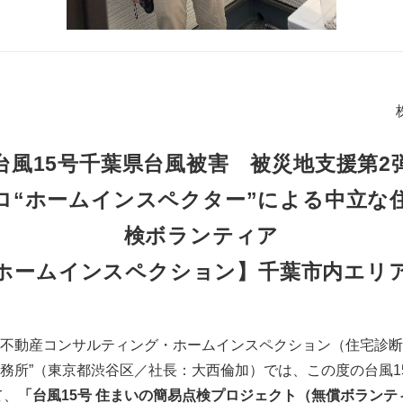
台風15号千葉県台風被害 被災地支援第2
ロ“ホームインスペクター”による中立な
検ボランティア
ホームインスペクション】千葉市内エリ
不動産コンサルティング・ホームインスペクション（住宅診断）
務所”（東京都渋谷区／社長：大西倫加）では、この度の台風1
て、
「台風15号 住まいの簡易点検プロジェクト（無償ボラン