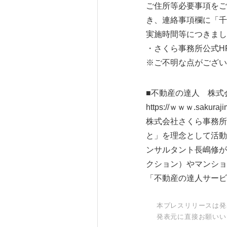
ご住所等必要事項をご
き、連絡事項欄に「千
実施時間等につきまし
・さくら事務所公式H
※ご不明な点がございま
■不動産の達人 株
https://ｗｗｗ.sakura
株式会社さくら事務所
と」を理念として活動
ンサルタント長嶋修が
クション）やマンショ
「不動産の達人サービス
本プレスリリースは発
発表元に直接お願いい