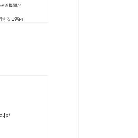
、報道機関だ
関するご案内
o.jp/