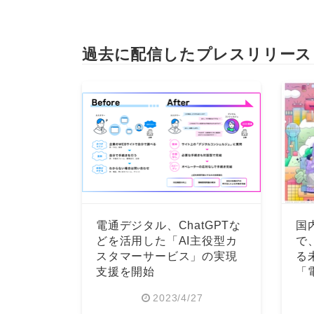
過去に配信したプレスリリース
電通デジタル、ChatGPTな
国
どを活用した「AI主役型カ
で
スタマーサービス」の実現
る
支援を開始
「
表
2023/4/27