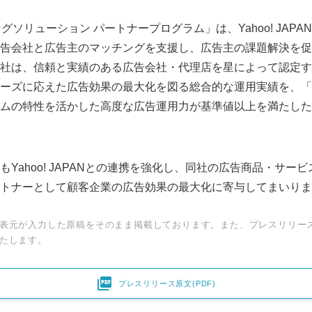
ィングソリューション パートナープログラム」は、Yahoo! JAP
告会社と広告主のマッチングを支援し、広告主の課題解決を促
社は、信頼と実績のある広告会社・代理店を星によって認定す
ーズに応えた広告効果の最大化を図る総合的な運用実績を、「
ムの特性を活かした高度な広告運用力が基準値以上を満たした
Yahoo! JAPANとの連携を強化し、同社の広告商品・サー
トナーとして顧客企業の広告効果の最大化に寄与してまいりま
表元が入力した原稿をそのまま掲載しております。また、プレスリリー
たします。

プレスリリース原文(PDF)