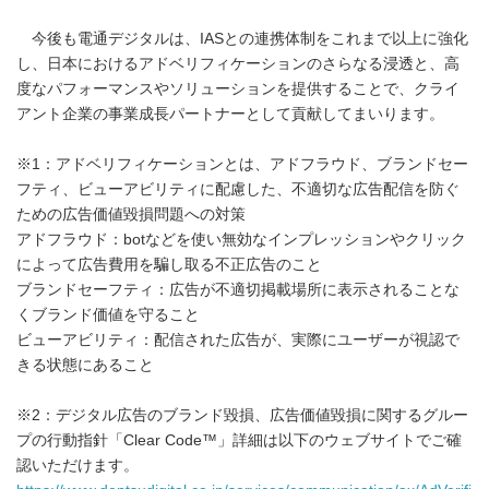
今後も電通デジタルは、IASとの連携体制をこれまで以上に強化
し、日本におけるアドベリフィケーションのさらなる浸透と、高
度なパフォーマンスやソリューションを提供することで、クライ
アント企業の事業成長パートナーとして貢献してまいります。
※1：アドベリフィケーションとは、アドフラウド、ブランドセー
フティ、ビューアビリティに配慮した、不適切な広告配信を防ぐ
ための広告価値毀損問題への対策
アドフラウド：botなどを使い無効なインプレッションやクリック
によって広告費用を騙し取る不正広告のこと
ブランドセーフティ：広告が不適切掲載場所に表示されることな
くブランド価値を守ること
ビューアビリティ：配信された広告が、実際にユーザーが視認で
きる状態にあること
※2：デジタル広告のブランド毀損、広告価値毀損に関するグルー
プの行動指針「Clear Code™」詳細は以下のウェブサイトでご確
認いただけます。