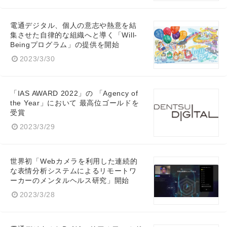
電通デジタル、個人の意志や熱意を結
集させた自律的な組織へと導く「Will-
Japanese
Beingプログラム」の提供を開始
2023/3/30
「IAS AWARD 2022」の 「Agency of
English
the Year」において 最高位ゴールドを
受賞
2023/3/29
世界初「Webカメラを利用した連続的
な表情分析システムによるリモートワ
ーカーのメンタルヘルス研究」開始
2023/3/28