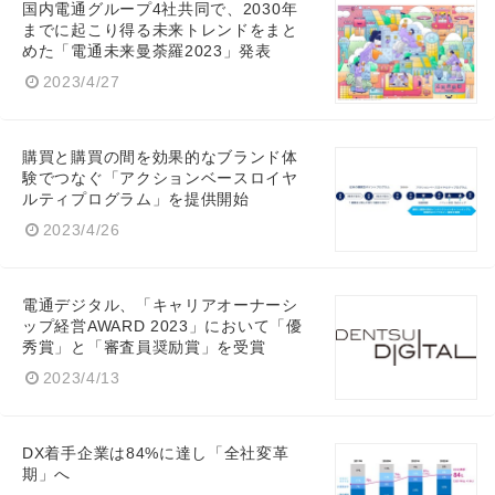
国内電通グループ4社共同で、2030年
までに起こり得る未来トレンドをまと
めた「電通未来曼荼羅2023」発表
2023/4/27
購買と購買の間を効果的なブランド体
験でつなぐ「アクションベースロイヤ
ルティプログラム」を提供開始
2023/4/26
電通デジタル、「キャリアオーナーシ
ップ経営AWARD 2023」において「優
秀賞」と「審査員奨励賞」を受賞
2023/4/13
DX着手企業は84%に達し「全社変革
期」へ