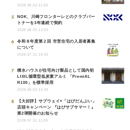
2026.08.03 11:00
5
NOK、川崎フロンターレとのクラブパー
トナーを3年連続で契約
2026.08.05 13:00
6
令和８年度第２回 市営住宅の入居者募集
について
2026.07.31 16:30
7
積水ハウスが住宅向け製品として国内初
LIXIL循環型低炭素アルミ 「PremiAL
R100」を標準採用
2026.08.03 14:30
8
【大好評】サブウェイ×「はぴだんぶい」
店頭キャンペーン 『はぴサブサマー！』
第2弾開催のお知らせ
2026.07.31 11:00