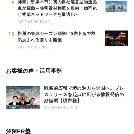
9
神奈川県厚木市に初の自社運営型物流拠
点が稼働～住宅資材物流を集約・効率化
し物流ネットワークを最適化～
2026.08.06 13:00
10
掛川の祭典シーズン到来! 市内各所で熱
気あふれる祭りを開催
2026.07.31 09:30
お客様の声・活用事例
戦略的広報で堺の魅力を全国へ。プレ
スリリースを起点に広がる情報発信の
好循環【堺市様】
導入事例一覧を見る
汐留PR塾