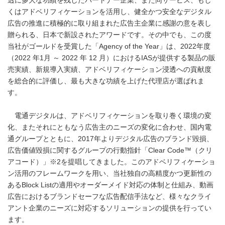
透に多大な功績を残したパートナー企業、また同サービス、もし
くはアドベリフィケーションを活用し、健全かつ安全なデジタル
広告の推進に積極的に取り組まれた広告主企業に感謝の意を表し
贈られる、日本で新設されたアワードです。その中でも、この度
当社がゴールドを受賞した「Agency of the Year」は、2022年度
（2022 年1月 ～ 2022 年 12 月）におけるIASが提供する製品の販
売実績、新規導入実績、アドベリフィケーション浸透への貢献度
を総合的に評価し、最も大きな功績を上げた代理店が選ばれま
す。
電通デジタルは、アドベリフィケーションを取り巻く環境の変
化、またそれにともなう広告主のニーズの変化に合わせ、国内電
通グループとともに、2017年よりデジタル広告のブランド毀損、
広告価値毀損に関するグループの行動指針「Clear Code™（クリ
アコード）」※2を提唱してきました。このアドベリフィケーショ
ン活用のフレームワークを用い、当社独自の高精度かつ更新性の
あるBlock Listの適用やオーダーメイド対応の体制と仕組み、動画
広告におけるブランドセーフな広告配信手法など、様々なクライ
アント企業のニーズに対応するソリューションの提供を行ってい
ます。