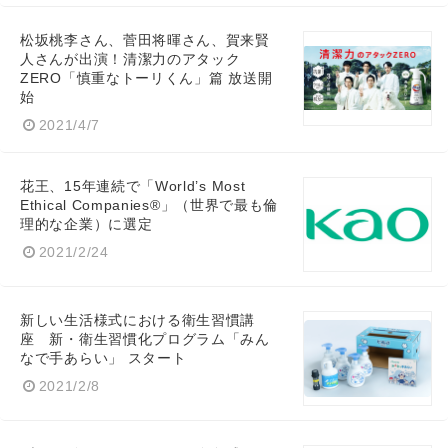
松坂桃李さん、菅田将暉さん、賀来賢
人さんが出演！清潔力のアタック
ZERO「慎重なトーリくん」篇 放送開
始
English
2021/4/7
花王、15年連続で「World’s Most
Ethical Companies®」（世界で最も倫
理的な企業）に選定
2021/2/24
新しい生活様式における衛生習慣講
座 新・衛生習慣化プログラム「みん
なで手あらい」 スタート
2021/2/8