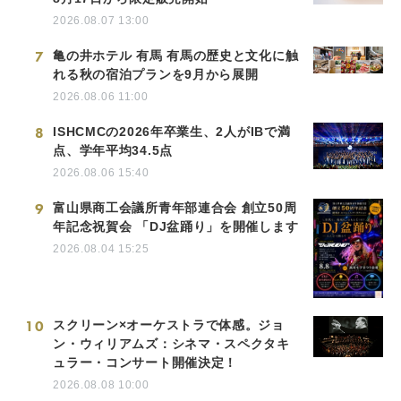
2026.08.07 13:00
7
亀の井ホテル 有馬 有馬の歴史と文化に触
れる秋の宿泊プランを9月から展開
2026.08.06 11:00
8
ISHCMCの2026年卒業生、2人がIBで満
点、学年平均34.5点
2026.08.06 15:40
9
富山県商工会議所青年部連合会 創立50周
年記念祝賀会 「DJ盆踊り」を開催します
2026.08.04 15:25
10
スクリーン×オーケストラで体感。ジョ
ン・ウィリアムズ：シネマ・スペクタキ
ュラー・コンサート開催決定！
2026.08.08 10:00