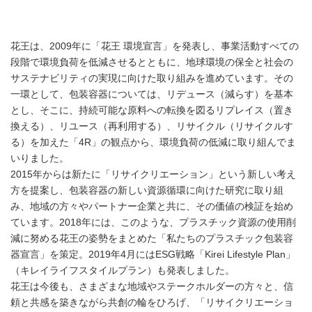
花王は、2009年に「花王 環境宣言」を発表し、事業活動すべての
段階で環境負荷を低減させるとともに、地球環境の保全と社会の
サステナビリティの実現に向けた取り組みを進めています。その
一環として、包装容器については、リデュース（減らす）を基本
とし、そこに、持続可能な原料への転換を図るリプレイス（置き
換える）、リユース（再利用する）、リサイクル（リサイクルす
る）を加えた「4R」の観点から、環境負荷の低減に取り組んでま
いりました。
2015年からは新たに「リサイクリエーション」という新しい考え
方を提案し、包装容器の新しい資源循環に向けた研究に取り組
み、地域の方々やパートナー企業と共に、その価値の検証を始め
ています。2018年には、このような、プラスチック資源の使用削
減に努める花王の姿勢をまとめた「私たちのプラスチック包装容
器宣言」を策定。2019年4月にはESG戦略「Kirei Lifestyle Plan」
（キレイライフスタイルプラン）も発表しました。
花王は今後も、さまざまな地域やステークホルダーの方々と、信
頼と共感を築きながら共創の輪をひろげ、「リサイクリエーショ