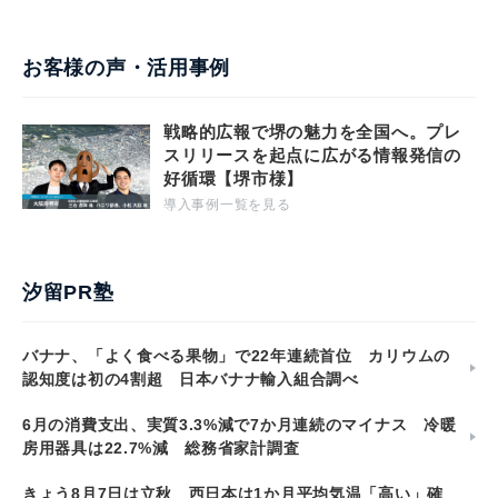
お客様の声・活用事例
戦略的広報で堺の魅力を全国へ。プレ
スリリースを起点に広がる情報発信の
好循環【堺市様】
導入事例一覧を見る
汐留PR塾
バナナ、「よく食べる果物」で22年連続首位 カリウムの
認知度は初の4割超 日本バナナ輸入組合調べ
6月の消費支出、実質3.3%減で7か月連続のマイナス 冷暖
房用器具は22.7%減 総務省家計調査
きょう8月7日は立秋 西日本は1か月平均気温「高い」確