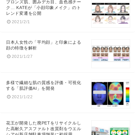
ブロンズ肌、囲みデカ目、血色感チー
ク… KATEが「小顔印象メイク」のト
レンド変遷を公開
2021/2/1
日本人女性の「平均顔」と印象による
顔の特徴を解析
2021/1/27
多様で繊細な肌の質感を評価・可視化
する「肌評価AI」を開発
2021/1/22
花王が開発した廃PETをリサイクルし
た高耐久アスファルト改質剤をウエル
シアが新店舗駐車場舗装に初採用