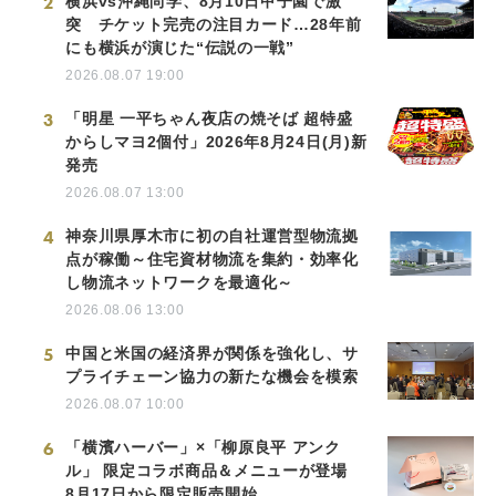
2
横浜vs沖縄尚学、8月10日甲子園で激
突 チケット完売の注目カード…28年前
にも横浜が演じた“伝説の一戦”
2026.08.07 19:00
3
「明星 一平ちゃん夜店の焼そば 超特盛
からしマヨ2個付」2026年8月24日(月)新
発売
2026.08.07 13:00
4
神奈川県厚木市に初の自社運営型物流拠
点が稼働～住宅資材物流を集約・効率化
し物流ネットワークを最適化～
2026.08.06 13:00
5
中国と米国の経済界が関係を強化し、サ
プライチェーン協力の新たな機会を模索
2026.08.07 10:00
6
「横濱ハーバー」×「柳原良平 アンク
ル」 限定コラボ商品＆メニューが登場
8月17日から限定販売開始