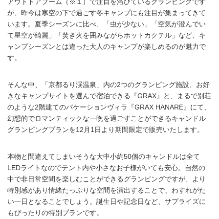
アウトドアブーム（※１）で注目を浴びているグランピングです
が、昨今は寒空の下で過ごす冬キャンプにも注目が集まってきて
います。夏季シーズンに比べ、「虫が少ない」「空気が澄んでい
て星空が綺麗」「焚き火を囲みながらホットカクテル」など、キ
ャンプシーズンとは違った大人のキャンプが楽しめるのが魅力で
す。
そんな中、「京都るり渓温泉」内の2つのグランピング施設、お好
きなキャンプサイトを選んで宿泊できる『GRAX』と、まるで別荘
のような2階建てのバケーションヴィラ『GRAX HANARE』にて、
幻想的でロマンティックな一晩を過ごすことができるキャンドル
グランピングプランを12月1日より期間限定で販売いたします。
本物と間違えてしまいそうな大中小約50個のキャンドルは全て
LEDライトなのでテント内や小さなお子様がいても安心。自然の
中で非日常空間を楽しむことができるグランピングですが、より
特別感があり情緒たっぷりな空間を演出することで、わすれがた
い一日となることでしょう。誕生日や記念日など、サプライズに
もぴったりの特別プランです。