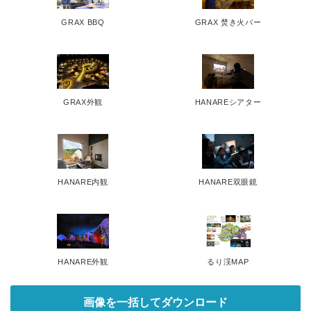
GRAX BBQ
GRAX 焚き火バー
GRAX外観
HANAREシアター
HANARE内観
HANARE双眼鏡
HANARE外観
るり渓MAP
画像を一括してダウンロード