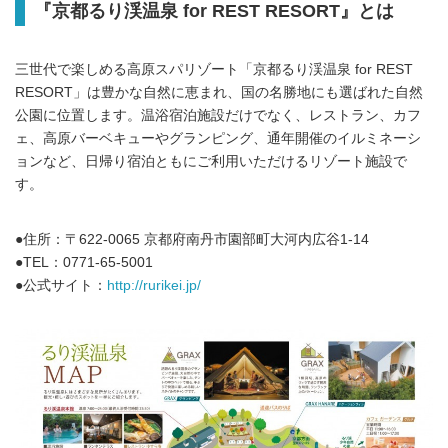
『京都るり渓温泉 for REST RESORT』とは
三世代で楽しめる高原スパリゾート「京都るり渓温泉 for REST
RESORT」は豊かな自然に恵まれ、国の名勝地にも選ばれた自然
公園に位置します。温浴宿泊施設だけでなく、レストラン、カフ
ェ、高原バーベキューやグランピング、通年開催のイルミネーシ
ョンなど、日帰り宿泊ともにご利用いただけるリゾート施設で
す。
●住所：〒622-0065 京都府南丹市園部町大河内広谷1-14
●TEL：0771-65-5001
●公式サイト：
http://rurikei.jp/