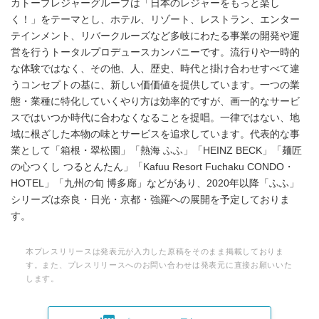
カトープレジャーグループは「日本のレジャーをもっと楽し
English
く！」をテーマとし、ホテル、リゾート、レストラン、エンター
テインメント、リバークルーズなど多岐にわたる事業の開発や運
営を行うトータルプロデュースカンパニーです。流行りや一時的
な体験ではなく、その他、人、歴史、時代と掛け合わせすべて違
うコンセプトの基に、新しい価価値を提供しています。一つの業
態・業種に特化していくやり方は効率的ですが、画一的なサービ
スではいつか時代に合わなくなることを提唱。一律ではない、地
域に根ざした本物の味とサービスを追求しています。代表的な事
業として「箱根・翠松園」「熱海 ふふ」「HEINZ BECK」「麺匠
の心つくし つるとんたん」「Kafuu Resort Fuchaku CONDO・
HOTEL」「九州の旬 博多廊」などがあり、2020年以降「ふふ」
シリーズは奈良・日光・京都・強羅への展開を予定しておりま
す。
本プレスリリースは発表元が入力した原稿をそのまま掲載しておりま
す。また、プレスリリースへのお問い合わせは発表元に直接お願いいた
します。