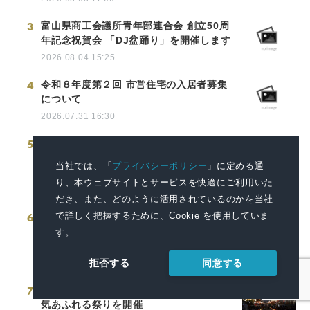
3
富山県商工会議所青年部連合会 創立50周
年記念祝賀会 「DJ盆踊り」を開催します
2026.08.04 15:25
4
令和８年度第２回 市営住宅の入居者募集
について
2026.07.31 16:30
5
伊良湖オーシャンリゾート 遊びも学びも
かなう、家族みんなで満喫する渥美半島
当社では、「
プライバシーポリシー
」に定める通
の夏旅
り、本ウェブサイトとサービスを快適にご利用いた
2026.08.04 11:00
だき、また、どのように活用されているのかを当社
で詳しく把握するために、Cookie を使用していま
6
【大好評】サブウェイ×「はぴだんぶい」
店頭キャンペーン 『はぴサブサマー！』
す。
第2弾開催のお知らせ
同意する
拒否する
2026.07.31 11:00
7
掛川の祭典シーズン到来! 市内各所で熱
気あふれる祭りを開催