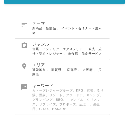

テーマ
新商品・新製品
、
イベント・セミナー・展示
会

ジャンル
住居・インテリア・エクステリア
、
観光・旅
行・宿泊・レジャー
、
飲食店・飲食サービス

エリア
近畿地方
、
滋賀県
、
京都府
、
大阪府
、
兵
庫県

キーワード
カトープレジャーグループ、KPG、京都、るり
渓、温泉、リゾート、アウトドア、キャンプ、
グランピング、BBQ、キャンドル、クリスマ
ス、サプライズ、プロポーズ、記念日、誕生
日、GRAX、HANARE