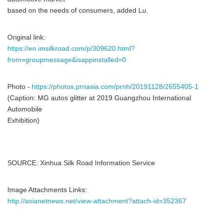
based on the needs of consumers, added Lu.
Original link:
https://en.imsilkroad.com/p/309620.html?
from=groupmessage&isappinstalled=0
Photo -
https://photos.prnasia.com/prnh/20191128/2655405-1
(Caption: MG autos glitter at 2019 Guangzhou International
Automobile
Exhibition)
SOURCE: Xinhua Silk Road Information Service
Image Attachments Links:
http://asianetnews.net/view-attachment?attach-id=352367