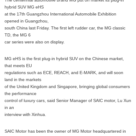
The centennial automotive brand MG put on market its plug-in
hybrid SUV MG eHS
at the 17th Guangzhou International Automobile Exhibition
opened in Guangzhou,
south China last Friday. The first left rudder car, the MG classic
TD, the MG 6
car series were also on display.
MG eHS is the first plug-in hybrid SUV on the Chinese market,
that meets EU
regulations such as ECE, REACH, and E-MARK, and will soon
land in the markets
of the United Kingdom and Singapore, bringing global consumers
the performance
control of luxury cars, said Senior Manager of SAIC motor, Lu Xun
in an
interview with Xinhua.
SAIC Motor has been the owner of MG Motor headquartered in