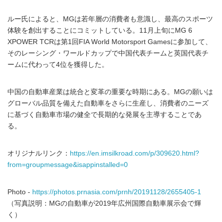
ルー氏によると、MGは若年層の消費者も意識し、最高のスポーツ
体験を創出することにコミットしている。11月上旬にMG 6
XPOWER TCRは第1回FIA World Motorsport Gamesに参加して、
そのレーシング・ワールドカップで中国代表チームと英国代表チ
ームに代わって4位を獲得した。
中国の自動車産業は統合と変革の重要な時期にある。MGの願いは
グローバル品質を備えた自動車をさらに生産し、消費者のニーズ
に基づく自動車市場の健全で長期的な発展を主導することであ
る。
オリジナルリンク：
https://en.imsilkroad.com/p/309620.html?
from=groupmessage&isappinstalled=0
Photo -
https://photos.prnasia.com/prnh/20191128/2655405-1
（写真説明：MGの自動車が2019年広州国際自動車展示会で輝
く）