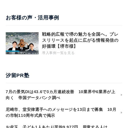
お客様の声・活用事例
戦略的広報で堺の魅力を全国へ。プレ
スリリースを起点に広がる情報発信の
好循環【堺市様】
導入事例一覧を見る
汐留PR塾
7月の景気DIは43.6で3カ月連続改善 10業界中6業界が上
向く 帝国データバンク調べ
尼崎市、堂安律選手へのメッセージを13日まで募集 10月
の市制110周年式典で掲示
お盆玉、子ども1人あたり平均9,977円 用意する人は