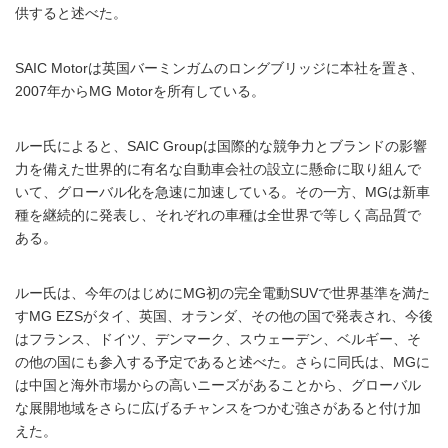
供すると述べた。
SAIC Motorは英国バーミンガムのロングブリッジに本社を置き、
2007年からMG Motorを所有している。
ルー氏によると、SAIC Groupは国際的な競争力とブランドの影響
力を備えた世界的に有名な自動車会社の設立に懸命に取り組んで
いて、グローバル化を急速に加速している。その一方、MGは新車
種を継続的に発表し、それぞれの車種は全世界で等しく高品質で
ある。
ルー氏は、今年のはじめにMG初の完全電動SUVで世界基準を満た
すMG EZSがタイ、英国、オランダ、その他の国で発表され、今後
はフランス、ドイツ、デンマーク、スウェーデン、ベルギー、そ
の他の国にも参入する予定であると述べた。さらに同氏は、MGに
は中国と海外市場からの高いニーズがあることから、グローバル
な展開地域をさらに広げるチャンスをつかむ強さがあると付け加
えた。