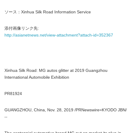
ソース：Xinhua Silk Road Information Service
添付画像リンク先:
http://asianetnews.net/view-attachment?attach-id=352367
Xinhua Silk Road: MG autos glitter at 2019 Guangzhou
International Automobile Exhibition
PR81924
GUANGZHOU, China, Nov. 28, 2019 /PRNewswire=KYODO JBN/
--