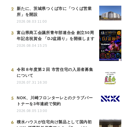
2
新たに、茨城県つくば市に「つくば営業
所」を開設
2026.08.03 11:00
3
富山県商工会議所青年部連合会 創立50周
年記念祝賀会 「DJ盆踊り」を開催します
2026.08.04 15:25
4
令和８年度第２回 市営住宅の入居者募集
について
2026.07.31 16:30
5
NOK、川崎フロンターレとのクラブパー
トナーを3年連続で契約
2026.08.05 13:00
6
積水ハウスが住宅向け製品として国内初