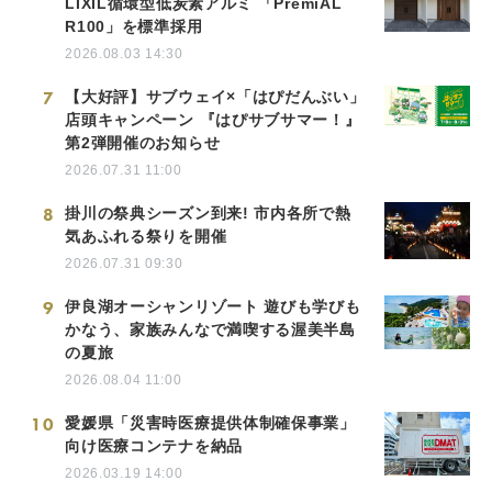
LIXIL循環型低炭素アルミ 「PremiAL
R100」を標準採用
2026.08.03 14:30
7
【大好評】サブウェイ×「はぴだんぶい」
店頭キャンペーン 『はぴサブサマー！』
第2弾開催のお知らせ
2026.07.31 11:00
8
掛川の祭典シーズン到来! 市内各所で熱
気あふれる祭りを開催
2026.07.31 09:30
9
伊良湖オーシャンリゾート 遊びも学びも
かなう、家族みんなで満喫する渥美半島
の夏旅
2026.08.04 11:00
10
愛媛県「災害時医療提供体制確保事業」
向け医療コンテナを納品
2026.03.19 14:00