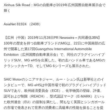
Xinhua Silk Road：MGの自動車が2019年広州国際自動車展示会で
輝く
AsiaNet 81924 （2408）
【広州（中国）2019年11月28日PR Newswire＝共同通信JBN】
100年の歴史を持つ自動車ブランドのMGは、22日に中国南部の広
州で開幕した第17回Guangzhou International Automobile
Exhibition（広州国際自動車展示会）で、同社のプラグインハイブ
リッドSUV、MG eHSを出展した。初の左ハンドル車であるMGの
クラシックカーTD、そしてMG 6シリーズも展示された。
SAIC Motorのシニアマネジャー、ルー・シュン氏は新華社とのイ
ンタビューで、MG eHSは中国市場で初のプラグインハイブリッド
SUVであり、欧州経済委員会（ECE）、化学物質の登録、評価、
認可および制限（REACH）、型式認証マーク（E-MARK）といっ
た欧州連合（EU）の規制を満たし、間もなく英国とシンガポール
の市場で発表されて世界の消費者に高級車の性能を操ることを提