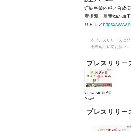
連結事業内容／合成樹
産指導、農産物の加工
ＵＲＬ／
https://www.h
本プレスリリースは発
発表元に直接お願いい
プレスリリー
kinkatsuB5PO
P.pdf
プレスリリー