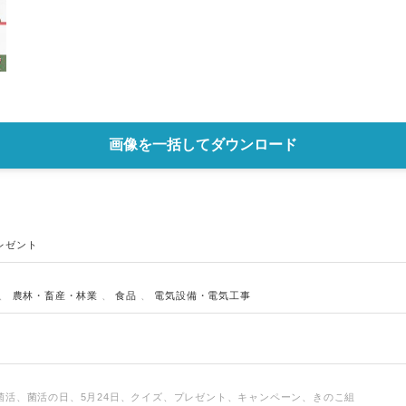
画像を一括してダウンロード
レゼント
Japanese
、
農林・畜産・林業
、
食品
、
電気設備・電気工事
菌活、菌活の日、5月24日、クイズ、プレゼント、キャンペーン、きのこ組