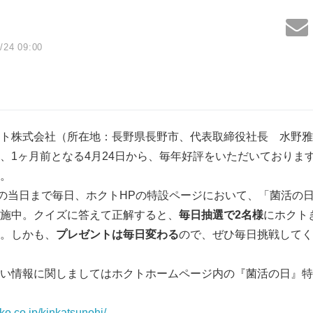
/24 09:00
ト株式会社（所在地：長野県長野市、代表取締役社長 水野雅義
、1ヶ月前となる4月24日から、毎年好評をいただいておりま
。
日の当日まで毎日、ホクトHPの特設ページにおいて、「菌活の
施中。クイズに答えて正解すると、
毎日抽選で2名様
にホクト
。しかも、
プレゼントは毎日変わる
ので、ぜひ毎日挑戦してく
い情報に関しましてはホクトホームページ内の『菌活の日』特
ko.co.jp/kinkatsunohi/