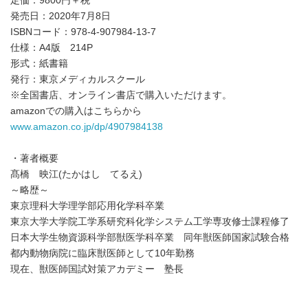
定価：9800円＋税
発売日：2020年7月8日
ISBNコード：978-4-907984-13-7
仕様：A4版 214P
形式：紙書籍
発行：東京メディカルスクール
※全国書店、オンライン書店で購入いただけます。
amazonでの購入はこちらから
www.amazon.co.jp/dp/4907984138
・著者概要
髙橋 映江(たかはし てるえ)
～略歴～
東京理科大学理学部応用化学科卒業
東京大学大学院工学系研究科化学システム工学専攻修士課程修了
日本大学生物資源科学部獣医学科卒業 同年獣医師国家試験合格
都内動物病院に臨床獣医師として10年勤務
現在、獣医師国試対策アカデミー 塾長