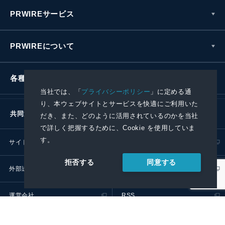
PRWIREサービス
PRWIREについて
各種お問い合わせ
当社では、「
プライバシーポリシー
」に定める通
り、本ウェブサイトとサービスを快適にご利用いた
共同通信社グループ
だき、また、どのように活用されているのかを当社
で詳しく把握するために、Cookie を使用していま
す。
サイトポリシー
プライバシーポリシー
同意する
拒否する
外部送信ポリシー
プレスリリース取扱基準
運営会社
RSS
© 2024 Kyodo News PR Wire