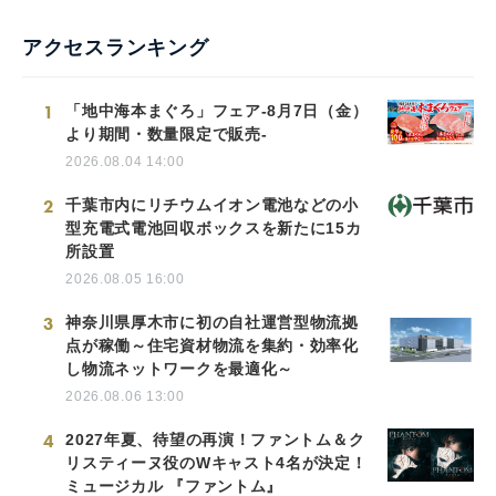
アクセスランキング
1
「地中海本まぐろ」フェア-8月7日（金）
より期間・数量限定で販売-
2026.08.04 14:00
2
千葉市内にリチウムイオン電池などの小
型充電式電池回収ボックスを新たに15カ
所設置
2026.08.05 16:00
3
神奈川県厚木市に初の自社運営型物流拠
点が稼働～住宅資材物流を集約・効率化
し物流ネットワークを最適化～
2026.08.06 13:00
4
2027年夏、待望の再演！ファントム＆ク
リスティーヌ役のWキャスト4名が決定！
ミュージカル 『ファントム』