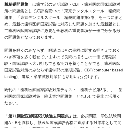
版精鋭問題集」
は歯学部の定期試験・CBT・歯科医師国家試験対
策の問題集として好評発売中の「東京デンタルスクール 精鋭問
題集」「東京デンタルスクール 精鋭問題集第2巻」を一つにまと
め、最新の歯科医師国家試験に対応した問題を加えた最新版とし
て歯科医師国家試験に必要な全教科の重要事項が一冊で分かる形
の問題集となっております。
問題を解くのみならず、解説にはその事柄に関する押さえておく
べき事項を多く載せていますので良問の揃うこの一冊で定期試
験・国家試験へ太刀打ちできる実力を養うことができ、歯科医師
国家試験対策のみならず歯学部の定期試験、CBT(computer based
tasting)、進級・卒業試験対策にも活用いただけます。
既刊の「歯科医師国家試験対策テキスト 歯科ナビ第3版」、「歯
科医師国家試験対策 臨床実地問題集」と合わせて是非ご活用く
ださい。
「第
71
回獣医師国家試験過去問題集」
は、必須問題・学説試験問
題A・Bを収載し、獣医師国家試験合格に直結する対策本として問