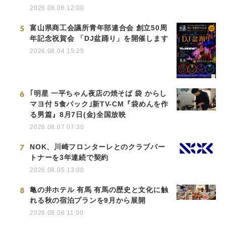
2026.08.06 12:00
5
富山県商工会議所青年部連合会 創立50周
年記念祝賀会 「DJ盆踊り」を開催します
2026.08.04 15:25
6
｢明星 一平ちゃん夜店の焼そば 袋 からし
マヨ付 5食パック｣新TV-CM『袋めんを作
る男篇』8月7日(金)全国放映
2026.08.07 07:30
7
NOK、川崎フロンターレとのクラブパー
トナーを3年連続で契約
2026.08.05 13:00
8
亀の井ホテル 有馬 有馬の歴史と文化に触
れる秋の宿泊プランを9月から展開
2026.08.06 11:00