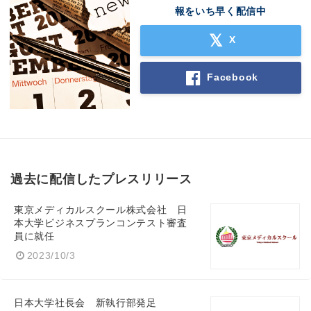
報をいち早く配信中
X
Facebook
過去に配信したプレスリリース
東京メディカルスクール株式会社 日
Japanese
本大学ビジネスプランコンテスト審査
員に就任
2023/10/3
English
日本大学社長会 新執行部発足