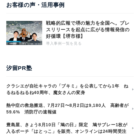
お客様の声・活用事例
戦略的広報で堺の魅力を全国へ。プレ
スリリースを起点に広がる情報発信の
好循環【堺市様】
導入事例一覧を見る
汐留PR塾
クラシエが自社キャラの「ブキミ」を公表してから1年 ね
るねるねるね40周年、魔女さんの変身
熱中症の救急搬送、7月27日〜8月2日は9,180人 高齢者が
59.6% 消防庁の速報値
豊島屋、きょう8月10日「鳩の日」限定 鳩サブレー1枚が
入るポーチ「はとっこ」を販売、オンラインは24時間受注