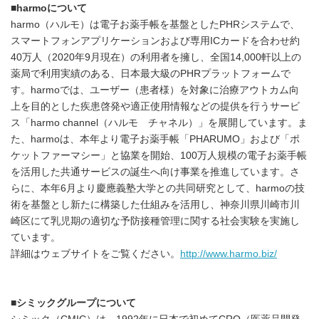
■
harmo
について
harmo（ハルモ）は電子お薬手帳を基盤としたPHRシステムで、
スマートフォンアプリケーションおよび専用ICカードを合わせ約
40万人（2020年9月現在）の利用者を擁し、全国14,000軒以上の
薬局で利用実績のある、日本最大級のPHRプラットフォームで
す。harmoでは、ユーザー（患者様）を対象に治療アウトカム向
上を目的とした疾患啓発や適正使用情報などの提供を行うサービ
ス「harmo channel（ハルモ チャネル）」を展開しています。ま
た、harmoは、本年より電子お薬手帳「PHARUMO」および「ポ
ケットファーマシー」と協業を開始、100万人規模の電子お薬手帳
を活用した共通サービスの誕生へ向け事業を推進しています。さ
らに、本年6月より慶應義塾大学との共同研究として、harmoの技
術を基盤とし新たに構築した仕組みを活用し、神奈川県川崎市川
崎区にて乳児期の適切な予防接種管理に関する社会実験を実施し
ています。
詳細はウェブサイトをご覧ください。
http://www.harmo.biz/
■
シミックグループについて