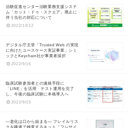
治験促進センター治験業務支援システ
ム「カット・ドゥ・スクエア」廃止に
伴う当社の対応について
2022/10/12
デジタル庁主管「Trusted Web の実現
に向けたユースケース実証事業」シミ
ックとKeychain社が事業者採択
2022/9/16
臨床試験参加者との連絡手段に
「LINE」を活用 テスト運用を完了
し、今後の臨床試験に本格導入へ
2022/9/15
―老化は口から始まる― フレイルリス
クを唾液で検査するキット「フレサイ