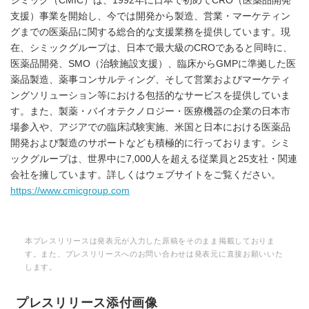
シミック（CMIC）は、1992年に日本で初めてCRO（医薬品開発
支援）事業を開始し、今では開発から製造、営業・マーケティン
グまでの医薬品に関する総合的な支援業務を提供しています。現
在、シミックグループは、日本で最大級のCROであると同時に、
医薬品開発、SMO（治験施設支援）、臨床からGMPに準拠した医
薬品製造、薬事コンサルティング、そして営業およびマーケティ
ングソリューション等における包括的なサービスを提供していま
す。また、製薬・バイオテクノロジー・医療機器の企業の日本市
場参入や、アジアでの臨床試験実施、米国と日本における医薬品
開発および製造のサポートなども積極的に行っております。シミ
ックグループは、世界中に7,000人を超える従業員と25支社・関連
会社を擁しています。詳しくはウェブサイトをご覧ください。
https://www.cmicgroup.com
本プレスリリースは発表元が入力した原稿をそのまま掲載しておりま
す。また、プレスリリースへのお問い合わせは発表元に直接お願いいた
します。
プレスリリース添付画像