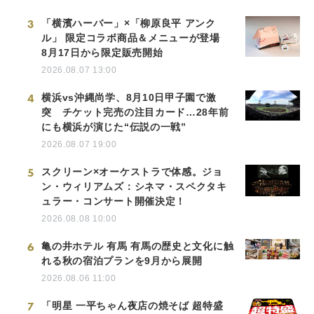
3
「横濱ハーバー」×「柳原良平 アンク
ル」 限定コラボ商品＆メニューが登場
8月17日から限定販売開始
2026.08.07 13:00
4
横浜vs沖縄尚学、8月10日甲子園で激
突 チケット完売の注目カード…28年前
にも横浜が演じた“伝説の一戦”
2026.08.07 19:00
5
スクリーン×オーケストラで体感。ジョ
ン・ウィリアムズ：シネマ・スペクタキ
ュラー・コンサート開催決定！
2026.08.08 10:00
6
亀の井ホテル 有馬 有馬の歴史と文化に触
れる秋の宿泊プランを9月から展開
2026.08.06 11:00
7
「明星 一平ちゃん夜店の焼そば 超特盛