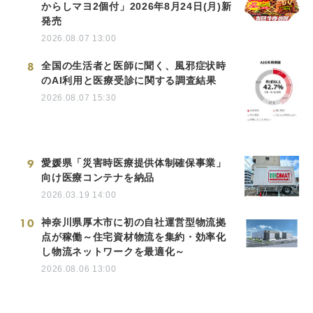
からしマヨ2個付」2026年8月24日(月)新
発売
2026.08.07 13:00
8
全国の生活者と医師に聞く、風邪症状時
のAI利用と医療受診に関する調査結果
2026.08.07 15:30
9
愛媛県「災害時医療提供体制確保事業」
向け医療コンテナを納品
2026.03.19 14:00
10
神奈川県厚木市に初の自社運営型物流拠
点が稼働～住宅資材物流を集約・効率化
し物流ネットワークを最適化～
2026.08.06 13:00