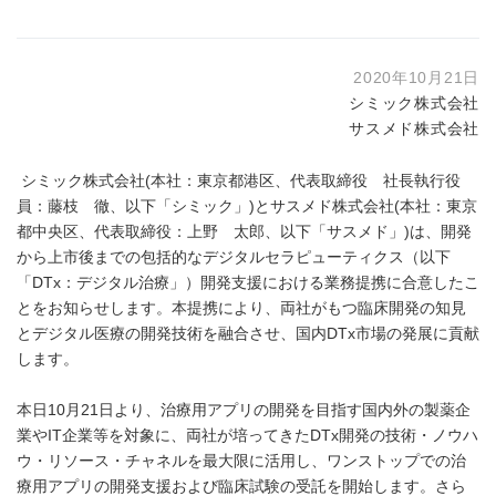
2020年10月21日
シミック株式会社
サスメド株式会社
シミック株式会社(本社：東京都港区、代表取締役 社長執行役
員：藤枝 徹、以下「シミック」)とサスメド株式会社(本社：東京
都中央区、代表取締役：上野 太郎、以下「サスメド」)は、開発
から上市後までの包括的なデジタルセラピューティクス（以下
「DTx：デジタル治療」）開発支援における業務提携に合意したこ
とをお知らせします。本提携により、両社がもつ臨床開発の知見
とデジタル医療の開発技術を融合させ、国内DTx市場の発展に貢献
します。
本日10月21日より、治療用アプリの開発を目指す国内外の製薬企
業やIT企業等を対象に、両社が培ってきたDTx開発の技術・ノウハ
ウ・リソース・チャネルを最大限に活用し、ワンストップでの治
療用アプリの開発支援および臨床試験の受託を開始します。さら