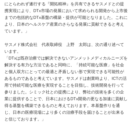
にとらわれず遂行する『開拓精神』を共有できるサスメドとの提
携実現により、DTx市場の発展において求められる開発から上市後
までの包括的なDTx基盤の構築・提供が可能となりました。これに
より、日本のヘルスケア産業のさらなる発展に貢献できると考え
ています。」
サスメド株式会社 代表取締役 上野 太郎は、次の通り述べて
います。
「DTxは既存治療では解決できないアンメットメディカルニーズを
解決する有力な方法であると同時に、「持続可能な医療」を社会
と個人双方にとっての最適と矛盾しない形で実現できる可能性が
あるものであると考えています。サスメドは創業時より、ICTの活
用で持続可能な医療を実現することを目指し、技術開発を行って
参りました。シミック社との提携により、弊社の技術を多くの企
業に提供することで、日本におけるDTx開発の更なる加速に貢献し
得る基盤を構築できるものと考えております。本基盤作りを通
じ、日本の医療現場により多くの治療手段を届けることが出来る
と信じております。」