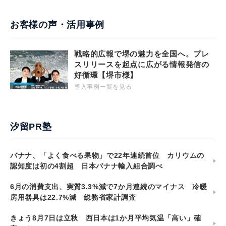
お客様の声・活用事例
戦略的広報で堺の魅力を全国へ。プレ
スリリースを起点に広がる情報発信の
好循環【堺市様】
導入事例一覧を見る
汐留PR塾
バナナ、「よく食べる果物」で22年連続首位 カリウムの
認知度は初の4割超 日本バナナ輸入組合調べ
6月の消費支出、実質3.3%減で7か月連続のマイナス 冷暖
房用器具は22.7%減 総務省家計調査
きょう8月7日は立秋 西日本は1か月平均気温「高い」確