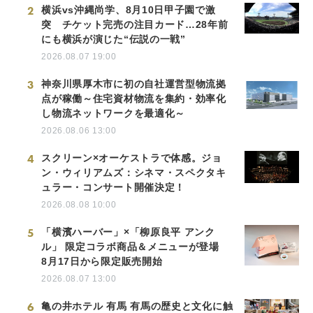
2
横浜vs沖縄尚学、8月10日甲子園で激
突 チケット完売の注目カード…28年前
にも横浜が演じた“伝説の一戦”
2026.08.07 19:00
3
神奈川県厚木市に初の自社運営型物流拠
点が稼働～住宅資材物流を集約・効率化
し物流ネットワークを最適化～
2026.08.06 13:00
4
スクリーン×オーケストラで体感。ジョ
ン・ウィリアムズ：シネマ・スペクタキ
ュラー・コンサート開催決定！
2026.08.08 10:00
5
「横濱ハーバー」×「柳原良平 アンク
ル」 限定コラボ商品＆メニューが登場
8月17日から限定販売開始
2026.08.07 13:00
6
亀の井ホテル 有馬 有馬の歴史と文化に触