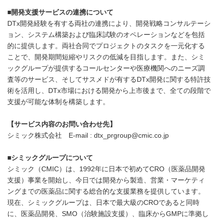
■
開発支援サービスの連携について
DTx開発経験を有する両社の連携により、開発戦略コンサルテーシ
ョン、システム構築および臨床試験のオペレーションなどを包括
的に提供します。両社合同でプロジェクトのタスクを一元化する
ことで、開発期間短縮やリスクの低減を目指します。また、シミ
ックグループが提供するコールセンターや医療機関へのニーズ調
査等のサービス、そしてサスメドが有するDTx開発に関する特許技
術を活用し、DTx市場における開発から上市後まで、全ての段階で
支援が可能な体制を構築します。
【サービス内容のお問い合わせ先】
シミック株式会社 E-mail : dtx_prgroup@cmic.co.jp
■
シミックグループについて
シミック（CMIC）は、1992年に日本で初めてCRO（医薬品開発
支援）事業を開始し、今日では開発から製造、営業・マーケティ
ングまでの医薬品に関する総合的な支援業務を提供しています。
現在、シミックグループは、日本で最大級のCROであると同時
に、医薬品開発、SMO（治験施設支援）、臨床からGMPに準拠し