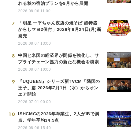
れる秋の宿泊プランを9月から展開
2026.08.06 11:00
7
「明星 一平ちゃん夜店の焼そば 超特盛
からしマヨ2個付」2026年8月24日(月)新
発売
2026.08.07 13:00
8
中国と米国の経済界が関係を強化し、サ
プライチェーン協力の新たな機会を模索
2026.08.07 10:00
9
『UQUEEN』シリーズ新TVCM「隣国の
王子」篇 2026年7月1日（水）からオン
エア開始
2026.07.01 00:00
10
ISHCMCの2026年卒業生、2人がIBで満
点、学年平均34.5点
2026.08.06 15:40