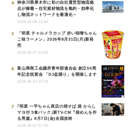
4
神奈川県厚木市に初の自社運営型物流拠
点が稼働～住宅資材物流を集約・効率化
し物流ネットワークを最適化～
2026.08.06 13:00
5
「明星 チャルメラカップ 赤い味噌ちゃん
こ味ラーメン」2026年8月31日(月)新発
売
2026.08.07 13:00
6
富山県商工会議所青年部連合会 創立50周
年記念祝賀会 「DJ盆踊り」を開催します
2026.08.04 15:25
7
｢明星 一平ちゃん夜店の焼そば 袋 からし
マヨ付 5食パック｣新TV-CM『袋めんを作
る男篇』8月7日(金)全国放映
2026.08.07 07:30