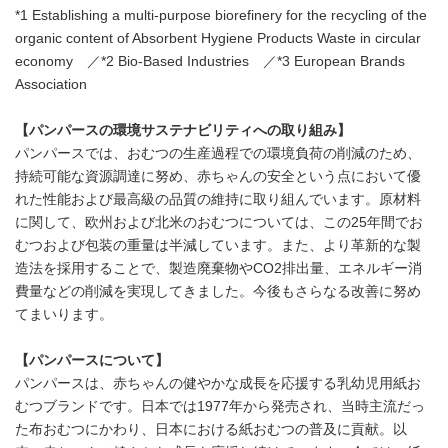
*1 Establishing a multi-purpose biorefinery for the recycling of the
organic content of Absorbent Hygiene Products Waste in circular
economy ／*2 Bio-Based Industries ／*3 European Brands
Association
【パンパースの環境サステナビリティへの取り組み】
パンパースでは、おむつの生産過程での環境負荷の削減のため、
持続可能な資源調達に努め、赤ちゃんの安全という点において優
れた性能および最高級の品質の維持に取り組んでいます。原材料
に関して、欧州および北米のおむつについては、この25年間でお
むつおよび包装の重量は半減しています。また、より革新的な製
造法を採用することで、製造廃棄物やCO2排出量、エネルギー消
費量などの削減を実現してきました。今後もさらなる改善に努め
てまいります。
【パンパースについて】
パンパースは、赤ちゃんの健やかな成長を応援する乳幼児用紙お
むつブランドです。日本では1977年から発売され、当時主流だっ
た布おむつにかわり、日本における紙おむつの普及に貢献。以