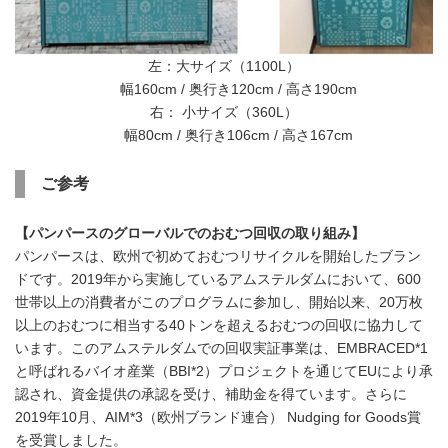
左：大サイズ（1100L）
幅160cm / 奥行き120cm / 高さ190cm
右： 小サイズ（360L）
幅80cm / 奥行き106cm / 高さ167cm
ご参考
【パンパースのグローバルでのおむつ回収の取り組み】
パンパースは、欧州で初めておむつリサイクルを開始したブラン
ドです。2019年から実施しているアムステルダムにおいて、600
世帯以上の消費者がこのプログラムに参加し、開始以来、20万枚
以上のおむつに相当する40トンを超えるおむつの回収に協力して
います。このアムステルダムでの回収実証事業は、EMBRACED*1
と呼ばれるバイオ産業（BBI*2）プロジェクトを通じてEUにより承
認され、資金提供の承認を受け、補助金を得ています。さらに
2019年10月、AIM*3（欧州ブランド連合） Nudging for Goods賞
を受賞しました。