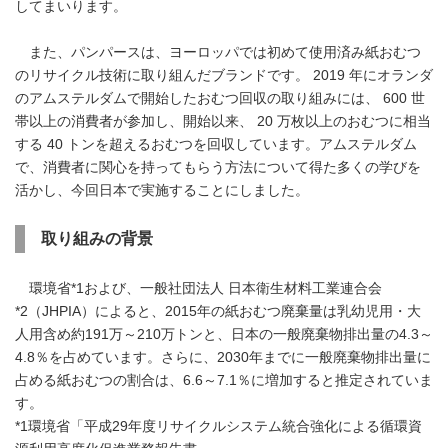
してまいります。
また、パンパースは、ヨーロッパでは初めて使用済み紙おむつ
のリサイクル技術に取り組んだブランドです。 2019 年にオランダ
のアムステルダムで開始したおむつ回収の取り組みには、 600 世
帯以上の消費者が参加し、開始以来、 20 万枚以上のおむつに相当
する 40 トンを超えるおむつを回収しています。アムステルダム
で、消費者に関心を持ってもらう方法について得た多くの学びを
活かし、今回日本で実施することにしました。
取り組みの背景
環境省*1および、一般社団法人 日本衛生材料工業連合会
*2（JHPIA）によると、2015年の紙おむつ廃棄量は乳幼児用・大
人用含め約191万～210万トンと、日本の一般廃棄物排出量の4.3～
4.8％を占めています。さらに、2030年までに一般廃棄物排出量に
占める紙おむつの割合は、6.6～7.1％に増加すると推定されていま
す。
*1環境省「平成29年度リサイクルシステム統合強化による循環資