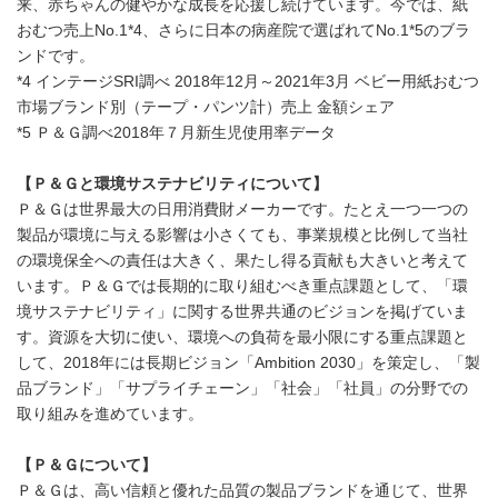
来、赤ちゃんの健やかな成長を応援し続けています。今では、紙
おむつ売上No.1*4、さらに日本の病産院で選ばれてNo.1*5のブラ
ンドです。
*4 インテージSRI調べ 2018年12月～2021年3月 ベビー用紙おむつ
市場ブランド別（テープ・パンツ計）売上 金額シェア
*5 Ｐ＆Ｇ調べ2018年７月新生児使用率データ
【Ｐ＆Ｇと環境サステナビリティについて】
Ｐ＆Ｇは世界最大の日用消費財メーカーです。たとえ一つ一つの
製品が環境に与える影響は小さくても、事業規模と比例して当社
の環境保全への責任は大きく、果たし得る貢献も大きいと考えて
います。Ｐ＆Ｇでは長期的に取り組むべき重点課題として、「環
境サステナビリティ」に関する世界共通のビジョンを掲げていま
す。資源を大切に使い、環境への負荷を最小限にする重点課題と
して、2018年には長期ビジョン「Ambition 2030」を策定し、「製
品ブランド」「サプライチェーン」「社会」「社員」の分野での
取り組みを進めています。
【Ｐ＆Ｇについて】
Ｐ＆Ｇは、高い信頼と優れた品質の製品ブランドを通じて、世界