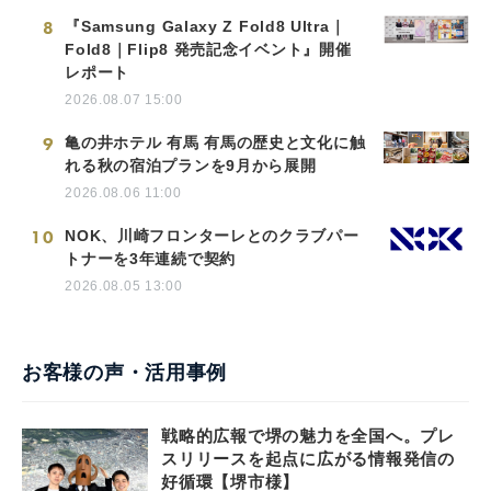
8
『Samsung Galaxy Z Fold8 Ultra｜
Fold8｜Flip8 発売記念イベント』開催
レポート
2026.08.07 15:00
9
亀の井ホテル 有馬 有馬の歴史と文化に触
れる秋の宿泊プランを9月から展開
2026.08.06 11:00
10
NOK、川崎フロンターレとのクラブパー
トナーを3年連続で契約
2026.08.05 13:00
お客様の声・活用事例
戦略的広報で堺の魅力を全国へ。プレ
スリリースを起点に広がる情報発信の
好循環【堺市様】