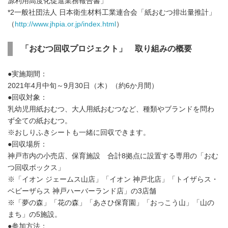
源利用高度化促進業務報告書」
*2一般社団法人 日本衛生材料工業連合会「紙おむつ排出量推計」
（
http://www.jhpia.or.jp/index.html
）
「おむつ回収プロジェクト」 取り組みの概要
●実施期間：
2021年4月中旬～9月30日（木）（約6か月間）
●回収対象：
乳幼児用紙おむつ、大人用紙おむつなど、種類やブランドを問わ
ず全ての紙おむつ。
※おしりふきシートも一緒に回収できます。
●回収場所：
神戸市内の小売店、保育施設 合計8拠点に設置する専用の「おむ
つ回収ボックス」
※「イオン ジェームス山店」「イオン 神戸北店」「トイザらス・
ベビーザらス 神戸ハーバーランド店」の3店舗
※「夢の森」「花の森」「あさひ保育園」「おっこう山」「山の
まち」の5施設。
●参加方法：