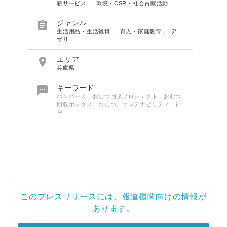
新サービス
、
環境・CSR・社会貢献活動

ジャンル
生活用品・生活雑貨
、
育児・家庭教育
、
ア
プリ

エリア
兵庫県

キーワード
パンパース、おむつ回収プロジェクト、おむつ
回収ボックス、おむつ、サステナビリティ、神
戸
Japanese
このプレスリリースには、報道機関向けの情報が
あります。