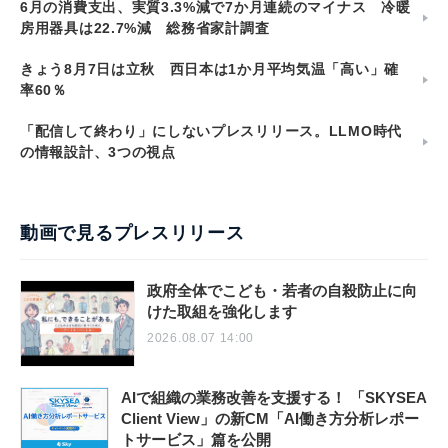
6月の消費支出、実質3.3%減で7か月連続のマイナス 冷暖
房用器具は22.7%減 総務省家計調査
きょう8月7日は立秋 西日本は1か月平均気温「高い」確
率60％
「配信して終わり」にしないプレスリリース。LLMO時代
の情報設計、3つの視点
動画で見るプレスリリース
政府全体でこども・若者の自殺防止に向
けた取組を強化します
2026.08.07 14:00
AIで組織の業務改善を支援する！ 「SKYSEA
Client View」の新CM「AI働き方分析レポー
トサービス」篇を公開