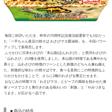
毎回ご好評いただき、昨年の70周年記念復活総選挙でも1位だっ
た「一平ちゃん夜店の焼そば わさびマヨ醤油味」を、今回パワー
アップして新発売します。
ふりかけに日本わさびの「本山葵(ほんわさび) 」と西洋わさびの
「山わさび」の2種を使用しました。本山葵の特徴である爽やかな
香りと、山わさびの特徴のツーンとした刺激のどちらも兼ね備え
た、刺激的な味わいの焼そばです。食べる直前にこの特徴的なふ
りかけをかけることで、さらに2種のわさびを際立たせます。
おなじみの特製マヨ「わさびマヨ」とビーフの風味を効かせた液
体ソースでコクと奥行きのある味わいの「刺激」と「やみつきな
うまさ」が広がる一品です。
■ 商品の特長