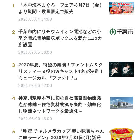
1
「地中海本まぐろ」フェア-8月7日（金）
より期間・数量限定で販売-
2026.08.04 14:00
2
千葉市内にリチウムイオン電池などの小
型充電式電池回収ボックスを新たに15カ
所設置
2026.08.05 16:00
3
2027年夏、待望の再演！ファントム＆ク
リスティーヌ役のWキャスト4名が決定！
ミュージカル 『ファントム』
2026.08.06 12:00
4
神奈川県厚木市に初の自社運営型物流拠
点が稼働～住宅資材物流を集約・効率化
し物流ネットワークを最適化～
2026.08.06 13:00
5
「明星 チャルメラカップ 赤い味噌ちゃん
こ味ラーメン」2026年8月31日(月)新発