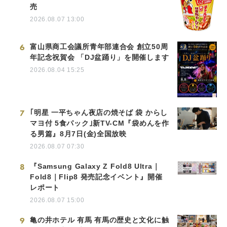
売
2026.08.07 13:00
6
富山県商工会議所青年部連合会 創立50周
年記念祝賀会 「DJ盆踊り」を開催します
2026.08.04 15:25
7
｢明星 一平ちゃん夜店の焼そば 袋 からし
マヨ付 5食パック｣新TV-CM『袋めんを作
る男篇』8月7日(金)全国放映
2026.08.07 07:30
8
『Samsung Galaxy Z Fold8 Ultra｜
Fold8｜Flip8 発売記念イベント』開催
レポート
2026.08.07 15:00
9
亀の井ホテル 有馬 有馬の歴史と文化に触