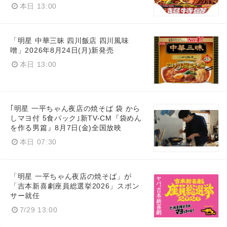
本日 13:00
「明星 中華三昧 四川飯店 四川風味
噌」2026年8月24日(月)新発売
本日 13:00
｢明星 一平ちゃん夜店の焼そば 袋 から
しマヨ付 5食パック｣新TV-CM『袋めん
を作る男篇』8月7日(金)全国放映
本日 07:30
「明星 一平ちゃん夜店の焼そば」が
「吉本新喜劇座員総選挙2026」スポン
サー就任
7/29 13:00