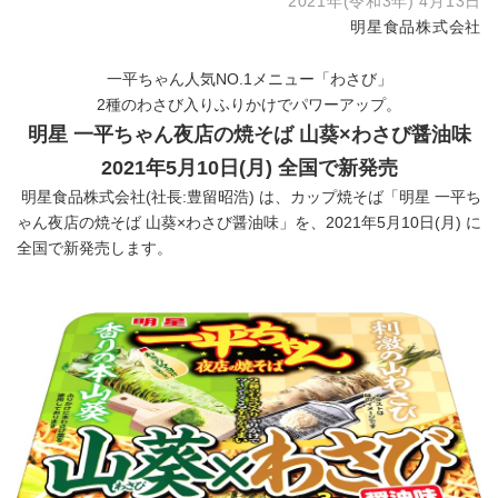
2021年(令和3年) 4月13日
明星食品株式会社
一平ちゃん人気NO.1メニュー「わさび」
2種のわさび入りふりかけでパワーアップ。
明星 一平ちゃん夜店の焼そば 山葵
×
わさび醤油味
2021
年
5
月
10
日
(
月
)
全国で新発売
明星食品株式会社(社長:豊留昭浩) は、カップ焼そば「明星 一平ち
ゃん夜店の焼そば 山葵×わさび醤油味」を、2021年5月10日(月) に
全国で新発売します。