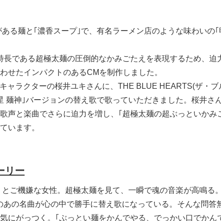
ある麺と｢濃香スープ｣で、有名ラーメン店のような味わいの｢明
の特長である超極太麺の圧倒的なかみごたえを表現するため、迫
わせたインパクトのあるCMを制作しました。
キャラクターの桜井ユキさんに、THE BLUE HEARTS(ザ・
明星 麺神｣バージョンの替え歌で歌っていただきました。桜井さ
歌声と楽曲でさらに迫力を増し、｢超極太麺の超ぶっといかみ
ています。
ーリー
ようとご機嫌な女性。超極太麺を見て、一瞬で魂の音楽が高鳴る。
ARTSのあの名曲が心の中で勝手に替え歌になっている。そんな問答
気にがっつく。｢ぶっとい麺をかんでやる、でっかい口でかん