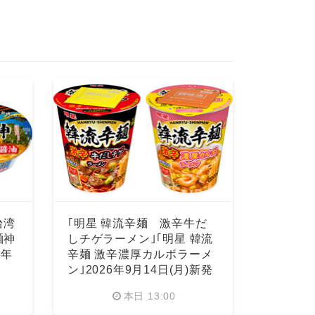
台湾
｢明星 韓流辛麺 激辛牛だ
麺神
しチゲラーメン｣｢明星 韓流
6年
辛麺 激辛濃厚カルボラーメ
ン｣2026年9月14日(月)新発
売
本日 13:00