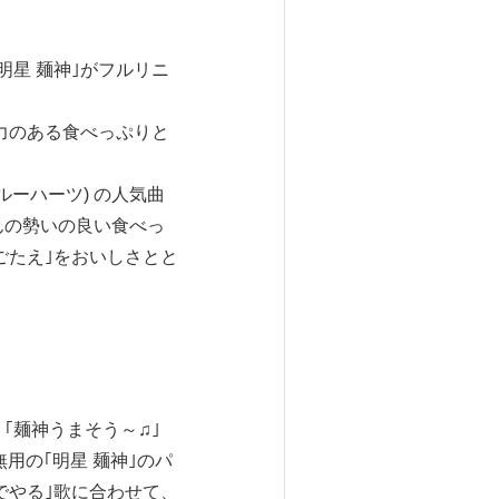
星 麺神｣がフルリニ
力のある食べっぷりと
ブルーハーツ) の人気曲
んの勢いの良い食べっ
ごたえ｣をおいしさとと
｢麺神うまそう～♫｣
無用の｢明星 麺神｣のパ
でやる｣歌に合わせて、