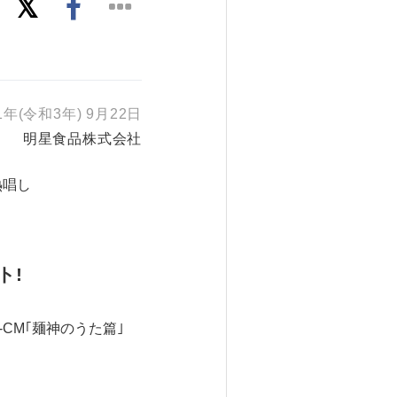
1年(令和3年) 9月22日
明星食品株式会社
熱唱し
ト
!
-CM｢麺神のうた篇｣