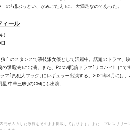
麺神｣の｢超ぶっとい、かみごたえ｣に、大満足なのであった。
フィール
キ)
0日
、独自のスタンスで演技派女優として活躍中。話題のドラマ、映
の撃退法｣に出演。また、Paravi配信ドラマ｢リコハイ!!｣にて
マ｢真犯人フラグ｣にレギュラー出演する。2021年4月には、A
明星 中華三昧｣のCMにも出演。
表元が入力した原稿をそのまま掲載しております。また、プレスリリー