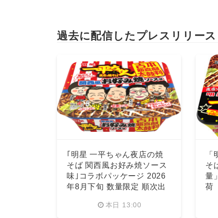
過去に配信したプレスリリース
｢明星 一平ちゃん夜店の焼
「
そば 関西風お好み焼ソース
そ
味｣コラボパッケージ 2026
量
年8月下旬 数量限定 順次出
荷
荷
本日 13:00