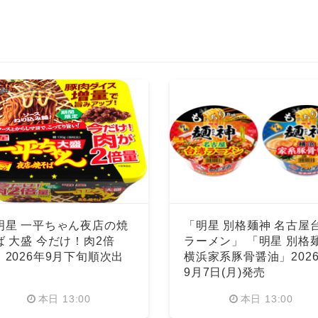
明星 一平ちゃん夜店の焼
「明星 別格麺神 名古屋
ば 大盛 今だけ！肉2倍
ラーメン」 「明星 別格
」2026年9月下旬順次出
横浜家系豚骨醤油」202
9月7日(月)発売
本日 13:00
本日 13:00