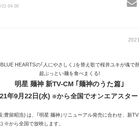
/22 04:00
202
E BLUE HEARTSの｢人にやさしく｣を替え歌で桜井ユキが魂で
超ぶっとい麺を食べまくる!
明星 麺神 新
TV-CM ｢
麺神のうた篇｣
21
年
9
月
22
日
(
水
)
から全国でオンエアスター
※
:豊留昭浩) は、｢明星 麺神｣リニューアル発売に合わせ、新TV
(水) ※から全国で放映します。