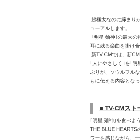
超極太なのに締まりが
ューアルします。
｢明星 麺神｣の最大
耳に残る楽曲を掛け合
新TV-CMでは、新CM
｢人にやさしく｣を｢
ぷりが、ソウルフルな
もに伝える内容となっ
■ TV-CM
スト
｢明星 麺神｣を食べ
THE BLUE HE
ワーを感じながら、一