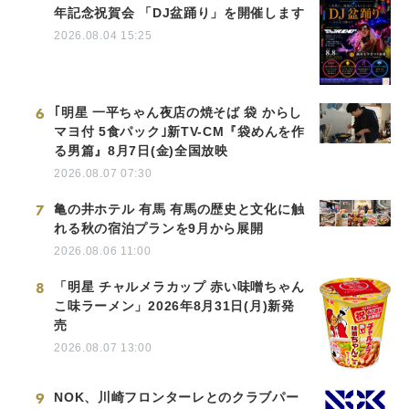
年記念祝賀会 「DJ盆踊り」を開催します
2026.08.04 15:25
6
｢明星 一平ちゃん夜店の焼そば 袋 からし
マヨ付 5食パック｣新TV-CM『袋めんを作
る男篇』8月7日(金)全国放映
2026.08.07 07:30
7
亀の井ホテル 有馬 有馬の歴史と文化に触
れる秋の宿泊プランを9月から展開
2026.08.06 11:00
8
「明星 チャルメラカップ 赤い味噌ちゃん
こ味ラーメン」2026年8月31日(月)新発
売
2026.08.07 13:00
9
NOK、川崎フロンターレとのクラブパー