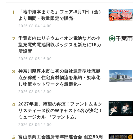
1
「地中海本まぐろ」フェア-8月7日（金）
より期間・数量限定で販売-
2026.08.04 14:00
2
千葉市内にリチウムイオン電池などの小
型充電式電池回収ボックスを新たに15カ
所設置
2026.08.05 16:00
3
神奈川県厚木市に初の自社運営型物流拠
点が稼働～住宅資材物流を集約・効率化
し物流ネットワークを最適化～
2026.08.06 13:00
4
2027年夏、待望の再演！ファントム＆ク
リスティーヌ役のWキャスト4名が決定！
ミュージカル 『ファントム』
2026.08.06 12:00
5
富山県商工会議所青年部連合会 創立50周