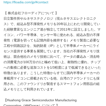
https://floadia.com/jp/#contact
【 株式会社フローディアについて 】
日立製作所やルネサステクノロジ（現ルネサスエレクトロニク
ス）で、組込み型不揮発性メモリを20年以上にわたり開発してい
た経験豊富なエンジニア達が独立して2011年に設立しました。マ
イコン、パワー半導体、センサー等に使われる、組込み型の不揮
発性（電源を切っても記憶内容を維持する）メモリ製造に必要な
工程や回路設計を、知的財産（IP）として半導体メーカーにライ
センス提供する事業を展開しています。当社の不揮発性メモリ技
術は、競合他社のメモリ技術に比べて、データの書込み・消去時
の消費電力が100万分の1と極めて低い上、耐熱性に優れ、チップ
への集積に必要な追加コストを1/3程度にまで低減できるといった
特徴があります。こうした特徴からすでに国内半導体メーカーの
車載用マイコンに搭載されている他、台湾のファウンドリにも採
用され、このファウンドリが製造するスマートフォン用部品の組
込メモリとして利用されています。
【Huahong Grace Semiconductor Manufacturing
Corporation（HHGrace）について 】