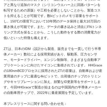
アと異なり追加のマスク（シリコンウエハー上に回路パターンを
転写するための原版）や工程を必要としないことから、製造コス
トを抑えることが可能です。数kビットのメモリ容量をサポート
し、150℃の環境下において10年間のデータ保持と最大10万回の
書き換えが可能です。また、データの書き込みと消去にFNトンネ
リング方式を採ることから、こうした動作をする際の消費電力が
低いといった特徴も備えます。
ZTは、日本のIDM（設計から製造、販売までを一貫して行う半導
体メーカー）数社による採用実績があり、駆動系、圧力センサ
ー、モータードライバー、エンジン制御等、さまざまな自動車ア
プリケーションに向けたマイコンに集積されています。 HHGrace
の180nmBCDプロセスに採用されたZTの容量は、自動車および産
業用途のチップに最適な4kビットで、出荷後のチップのトリミン
グやキャリブレーションに加え、頻繁なID更新等をサポートしま
す。今回HHGraceで製造が始まるのは中国国内の半導体メーカー
の自動車用チップで、2022年に量産展開を予定しています。
本プレスリリースに関する問い合わせ先：