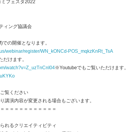
ミフェスタ2022
ケティング協議会
M)での開催となります。
m.us/webinar/register/WN_kONCd-POS_mqkzKnRt_TsA
いただけます。
.com/watch?v=Z_uzTnCnI04
※Youtubeでもご覧いただけます。
qruKYKo
Japanese
ご覧ください
り講演内容が変更される場合もございます。
＝＝＝＝＝＝＝＝＝＝＝＝
られるクリエイティビティ