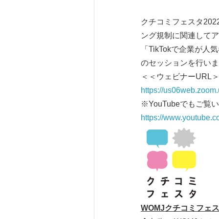
クチコミフェスタ20
ング規制に関連してア
「TikTokで企業
のセッションを行いま
＜＜ウェビナーURL
https://us06web.zoo
※YouTubeでもご
https://www.youtube
WOMJ
クチコミフェ