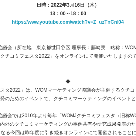
日時：
2022
年
3
月
16
日（木）
13
：
00
～
18
：
00
https://www.youtube.com/watch?v=Z_uzTnCnI04
議会（所在地：東京都世田谷区 理事長：藤崎実 略称：WOMJ）
Jクチコミフェスタ2022」をオンラインにて開催いたしますの
◆
ェスタ2022」は、WOMマーケティング協議会が主催するクチ
発のためのイベントで、クチコミマーケティングのイベントと
協議会では2010年より毎年「WOMJクチコミフェスタ（旧称W
内外のクチコミマーケティングの事例共有や研究成果発表のた
となる今回は昨年度に引き続きオンラインにて開催されること