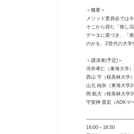
＜概要＞
メソッド委員会では今
そこから得た「推し活
データに基づき、「推
のかを、Z世代の大学
＜講演者(予定)＞
河井孝仁（東海大学）
西山 守（桜美林大学
山元 純奈（東海大学
岡 航大（桜美林大学
宇賀神 貴宏（ADK
――――――――――
16:00～16:50