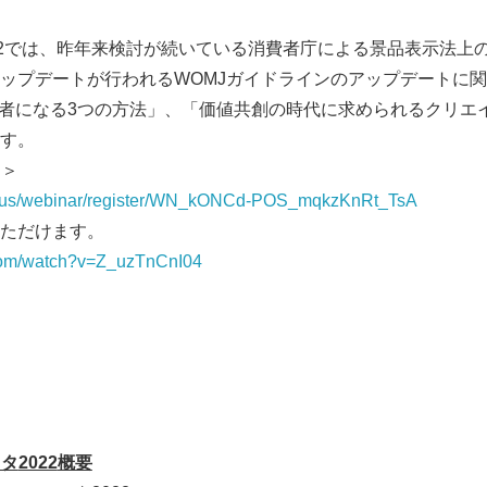
22では、昨年来検討が続いている消費者庁による景品表示法上
ップデートが行われるWOMJガイドラインのアップデートに
が人気者になる3つの方法」、「価値共創の時代に求められるクリエ
す。
＞＞
m.us/webinar/register/WN_kONCd-POS_mqkzKnRt_TsA
覧いただけます。
.com/watch?v=Z_uzTnCnI04
スタ
2022
概要