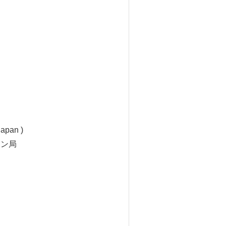
apan )
ョン局