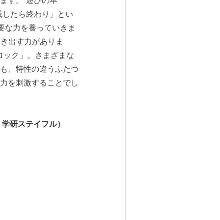
ます。“遊びの本
成したら終わり」とい
要な力を養っていきま
引き出す力がありま
ロック」。さまざまな
も、特性の違うふたつ
力を刺激することでし
：学研ステイフル）