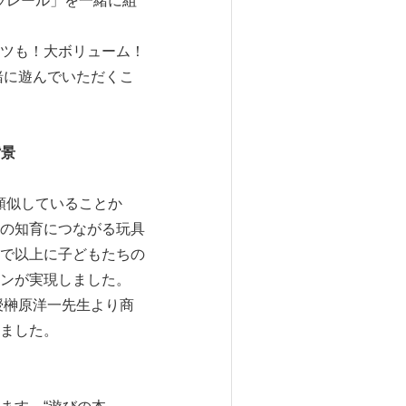
ラレール」を一緒に組
ツも！大ボリューム！
緒に遊んでいただくこ
背景
類似していることか
の知育につながる玩具
で以上に子どもたちの
ンが実現しました。
授榊原洋一先生より商
ました。