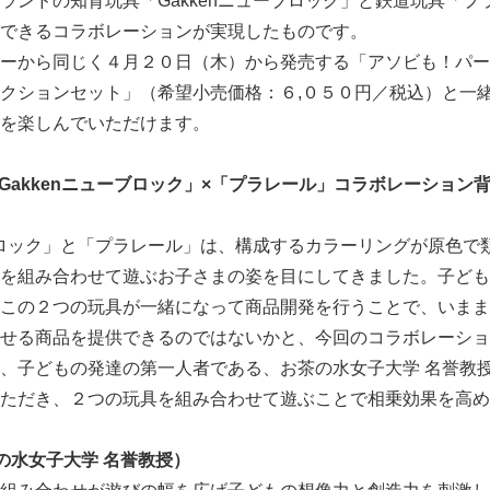
ランドの知育玩具「Gakkenニューブロック」と鉄道玩具「プ
できるコラボレーションが実現したものです。
ーから同じく４月２０日（木）から発売する「アソビも！パー
クションセット」（希望小売価格：６,０５０円／税込）と一
を楽しんでいただけます。
Gakkenニューブロック」×「プラレール」コラボレーション
ブロック」と「プラレール」は、構成するカラーリングが原色で
を組み合わせて遊ぶお子さまの姿を目にしてきました。子ども
この２つの玩具が一緒になって商品開発を行うことで、いまま
Japanese
せる商品を提供できるのではないかと、今回のコラボレーショ
、子どもの発達の第一人者である、お茶の水女子大学 名誉教
ただき、２つの玩具を組み合わせて遊ぶことで相乗効果を高め
の水女子大学 名誉教授）