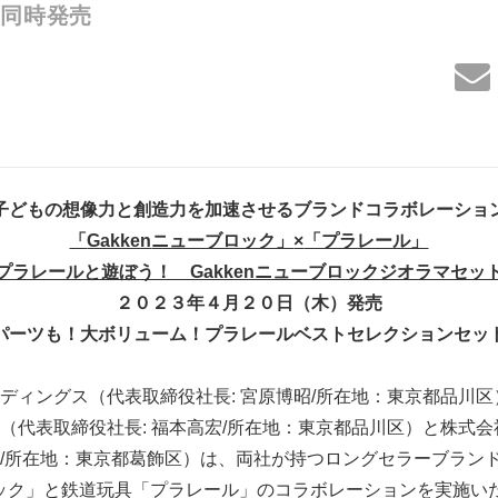
）同時発売
子どもの想像力と創造力を加速させるブランドコラボレーショ
「
Gakken
ニューブロック」
×
「プラレール」
プラレールと遊ぼう！
Gakken
ニューブロックジオラマセッ
２０２３年４月２０日（木）
発売
パーツも！大ボリューム！プラレールベストセレクションセッ
ィングス（代表取締役社長: 宮原博昭/所在地：東京都品川区
（代表取締役社長: 福本高宏/所在地：東京都品川区）と株式
/所在地：東京都葛飾区）は、両社が持つロングセラーブラン
ブロック」と鉄道玩具「プラレール」のコラボレーションを実施い