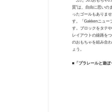
ふたつのおもちゃの
質”は、自由に思いの
ったゴールもありませ
す。「Gakkenニ
す。ブロックをタテや
レイアウトの線路をつ
のおもちゃを組み合わ
ょう。
■
「プラレールと遊