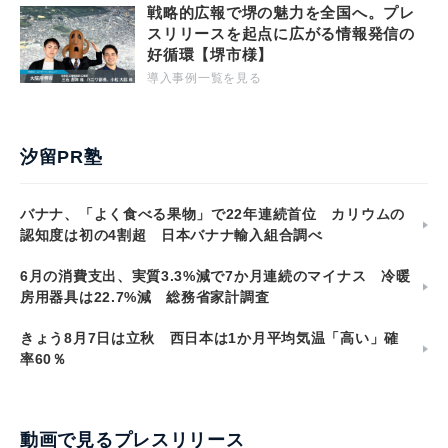
戦略的広報で堺の魅力を全国へ。プレ
スリリースを起点に広がる情報発信の
好循環【堺市様】
導入事例一覧を見る
汐留PR塾
バナナ、「よく食べる果物」で22年連続首位 カリウムの
認知度は初の4割超 日本バナナ輸入組合調べ
6月の消費支出、実質3.3%減で7か月連続のマイナス 冷暖
房用器具は22.7%減 総務省家計調査
きょう8月7日は立秋 西日本は1か月平均気温「高い」確
率60％
動画で見るプレスリリース