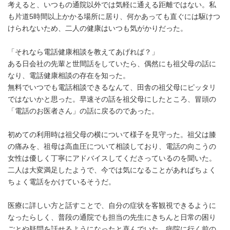
考えると、いつもの通院以外では気軽に通える距離ではない。私
も片道5時間以上かかる場所に居り、何かあっても直ぐには駆けつ
けられないため、二人の健康はいつも気がかりだった。
「それなら電話健康相談を教えてあげれば？」
ある日会社の先輩と世間話をしていたら、偶然にも祖父母の話に
なり、電話健康相談の存在を知った。
無料でいつでも電話相談できるなんて、田舎の祖父母にピッタリ
ではないかと思った。早速その話を祖父母にしたところ、冒頭の
「電話のお医者さん」の話に戻るのであった。
初めての利用時は祖父母の横について様子を見守った。祖父は膝
の痛みを、祖母は高血圧について相談しており、電話の向こうの
女性は優しく丁寧にアドバイスしてくださっているのを聞いた。
二人は大変満足したようで、今では気になることがあればちょく
ちょく電話をかけているそうだ。
医療に詳しい方と話すことで、自分の症状を客観視できるように
なったらしく、普段の通院でも担当の先生にきちんと日常の困り
ごとや疑問を話せるようになったと喜んでいた。病院に行く前の