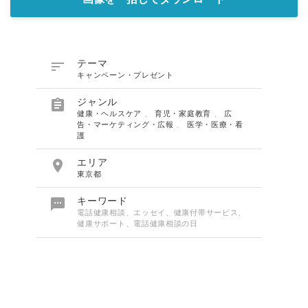

テーマ
キャンペーン・プレゼント

ジャンル
健康・ヘルスケア
、
育児・家庭教育
、
広
告・マーケティング・広報
、
医学・医療・看
護

エリア
東京都

キーワード
電話健康相談、エッセイ、健康付帯サービス、
健康サポート、電話健康相談の日