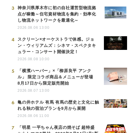
3
神奈川県厚木市に初の自社運営型物流拠
点が稼働～住宅資材物流を集約・効率化
し物流ネットワークを最適化～
2026.08.06 13:00
4
スクリーン×オーケストラで体感。ジョ
ン・ウィリアムズ：シネマ・スペクタキ
ュラー・コンサート開催決定！
2026.08.08 10:00
5
「横濱ハーバー」×「柳原良平 アンク
ル」 限定コラボ商品＆メニューが登場
8月17日から限定販売開始
2026.08.07 13:00
6
亀の井ホテル 有馬 有馬の歴史と文化に触
れる秋の宿泊プランを9月から展開
2026.08.06 11:00
7
「明星 一平ちゃん夜店の焼そば 超特盛