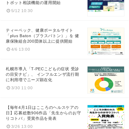
トボット相談機能の運用開始
5/12 10:30
ティーペック、健康ポータルサイト
「plus Baton（プラスバトン）」を 健
康保険組合200団体以上に提供開始
4/6 13:00
札幌市導入「T-PECこどもの症状 受診
の目安ナビ」、 インフルエンザ流行期
に利用増でニーズ顕在化
3/30 11:00
【毎年4月1日はこころのヘルスケアの
日】応募総数906作品「先生からのお守
りコトバ」受賞作品を発表
3/26 13:00