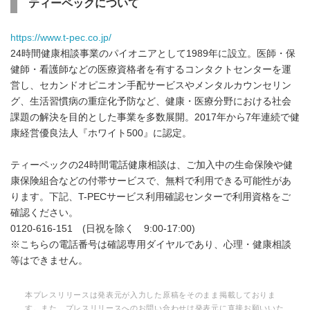
ティーペックについて
https://www.t-pec.co.jp/
24時間健康相談事業のパイオニアとして1989年に設立。医師・保
健師・看護師などの医療資格者を有するコンタクトセンターを運
営し、セカンドオピニオン手配サービスやメンタルカウンセリン
グ、生活習慣病の重症化予防など、健康・医療分野における社会
課題の解決を目的とした事業を多数展開。2017年から7年連続で健
康経営優良法人『ホワイト500』に認定。
ティーペックの24時間電話健康相談は、ご加入中の生命保険や健
康保険組合などの付帯サービスで、無料で利用できる可能性があ
ります。下記、T-PECサービス利用確認センターで利用資格をご
確認ください。
0120-616-151 (日祝を除く 9:00-17:00)
※こちらの電話番号は確認専用ダイヤルであり、心理・健康相談
等はできません。
本プレスリリースは発表元が入力した原稿をそのまま掲載しておりま
す。また、プレスリリースへのお問い合わせは発表元に直接お願いいた