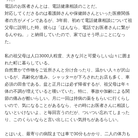
電話のお医者さんとは、電話健康相談のことだ。
対応してくださるのは看護師さんや保健師さんといった医療関係
者の方がメインであるが、3年前、初めて電話健康相談について祖
父母に説明した時、彼らは「ほんなら、電話でお医者さんに繋が
るんやね。」と納得していたので、家ではそう呼ぶことになっ
た。
私の祖父母は人口3000人程度、大きな川と可愛らしい山々に囲ま
れた町に暮らしている。
自然豊かで作物をご近所さんと分け合ったり、温かい人々が沢山
いるが、高齢化が進み、シャッターが下ろされたお店も多く、車
必須の田舎である。盆と正月には必ず帰省するが、祖父母は年々
体の不調が増えていると嘆いていた。特に、事故や加齢による関
節の痛みが酷いらしい。月に一回は持病の薬をもらいに行くらし
いので、気になることがあるなら、その時にお医者さんに相談し
ないといけないよ、と毎回言うのだが、ついつい忘れてしまった
り、このくらいならと言い出しにくい気持ちがあるらしい。
とはいえ、最寄りの病院までは車で30分もかかり、二人の体力も