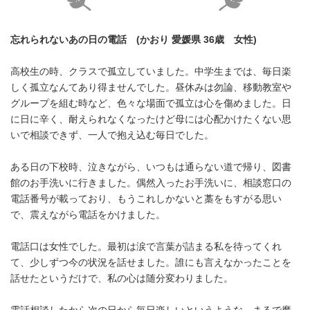
忘れられないあの日の電話
(
かおり
愛媛県
36
歳 女性
)
高校生の時、クラスで孤立していました。中学生までは、毎日楽
しく孤立なんてあり得ませんでした。昼休みは勿論、移動教室や
グループを組む時など、色々な場面で孤立は心を傷めました。日
に日に辛く、耐えられなくなったけど母には心配かけたくない思
いで相談できず、一人で抱え込む毎日でした。
ある日の下校時、泣きながら、いつもは通らない道で帰り、図書
館のお手洗いに行きました。偶然入ったお手洗いに、相談窓口の
電話番号が載っており、もうこれしかないと藁をもすがる思い
で、震えながら電話をかけました。
電話口は女性でした。最初は涙で言葉が詰まる私を待ってくれ
て、少しずつ今の状況を話せました。誰にも言えなかったことを
話せたというだけで、私の心は随分変わりました。