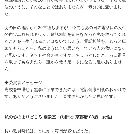
電話相談したから次の日から毎日楽しいというような、まるで魔
法のような、そんなことではありませんが、気分的に違いまし
た。
あの日の電話から20年経ちますが、今でもあの日の電話口の女性
の声は忘れられません。電話相談を知らなかった私を救ってくれ
たことを一生忘れることはないでしょう。電話相談を、もっと広
めてもらえたら、私のように辛い思いをしている人の救いになる
と思います。ネット社会の今ですが、ちょっとしたところに番号
を載せてもらえたら、誰かを救う第一歩になるに違いありませ
ん。
◆受賞者メッセージ
高校を中退せず無事に卒業できたのは、電話健康相談のおかげで
す。ありがとうございました。直接お礼がしたい思いです。
私の心のよりどころ 相談室
(
明日香
京都府
63
歳 女性
)
長い教員時代は、とにかく毎日が多忙だった。