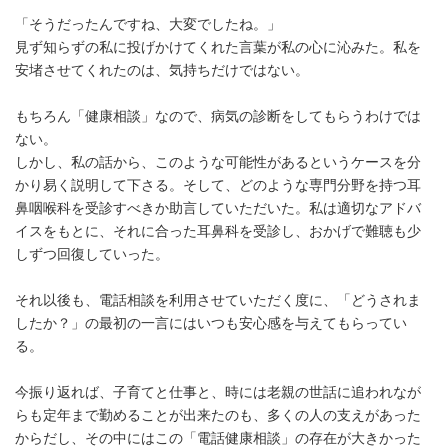
「そうだったんですね、大変でしたね。」
見ず知らずの私に投げかけてくれた言葉が私の心に沁みた。私を
安堵させてくれたのは、気持ちだけではない。
もちろん「健康相談」なので、病気の診断をしてもらうわけでは
ない。
しかし、私の話から、このような可能性があるというケースを分
かり易く説明して下さる。そして、どのような専門分野を持つ耳
鼻咽喉科を受診すべきか助言していただいた。私は適切なアドバ
イスをもとに、それに合った耳鼻科を受診し、おかげで難聴も少
しずつ回復していった。
それ以後も、電話相談を利用させていただく度に、「どうされま
したか？」の最初の一言にはいつも安心感を与えてもらってい
る。
今振り返れば、子育てと仕事と、時には老親の世話に追われなが
らも定年まで勤めることが出来たのも、多くの人の支えがあった
からだし、その中にはこの「電話健康相談」の存在が大きかった