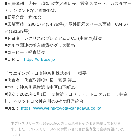
■人員体制：店長 越智 政之／副店長、営業スタッフ、カスタマー
アテンダントなど総勢12名
■展示台数：約20台
■店舗面積：280.17㎡(84.75坪)／屋外展示スペース面積：634.67
㎡(191.99坪)
■トヨタ・レクサスのプレミアムU-Car(中古車)販売
■クルマ関連の輸入雑貨やグッズ販売
■コーヒー・軽食販売
■ＵＲＬ：
https://u-base.jp
「ウエインズトヨタ神奈川株式会社」 概要
■代表者：代表取締役社長 宮原 漢二
■本社：神奈川県横浜市中区山下町33
■設立：2023年1月1日 ※横浜トヨペット、トヨタカローラ神奈
川、ネッツトヨタ神奈川の3社が経営統合
■URL：
https://www.weins-toyota-kanagawa.co.jp/
本プレスリリースは発表元が入力した原稿をそのまま掲載しておりま
す。また、プレスリリースへのお問い合わせは発表元に直接お願いいた
します。