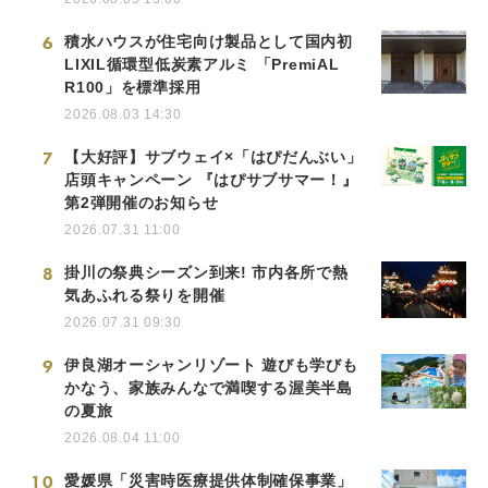
6
積水ハウスが住宅向け製品として国内初
LIXIL循環型低炭素アルミ 「PremiAL
R100」を標準採用
2026.08.03 14:30
7
【大好評】サブウェイ×「はぴだんぶい」
店頭キャンペーン 『はぴサブサマー！』
第2弾開催のお知らせ
2026.07.31 11:00
8
掛川の祭典シーズン到来! 市内各所で熱
気あふれる祭りを開催
2026.07.31 09:30
9
伊良湖オーシャンリゾート 遊びも学びも
かなう、家族みんなで満喫する渥美半島
の夏旅
2026.08.04 11:00
10
愛媛県「災害時医療提供体制確保事業」