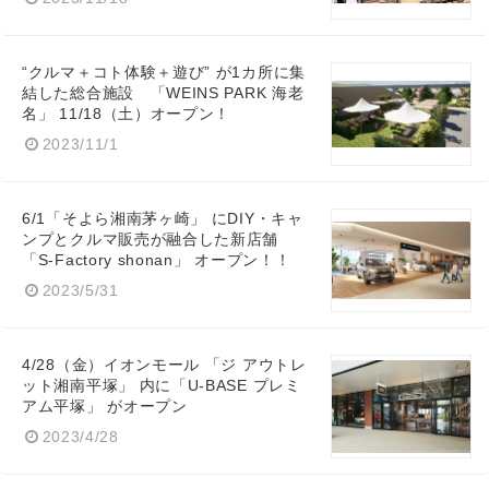
“クルマ＋コト体験＋遊び” が1カ所に集
結した総合施設 「WEINS PARK 海老
名」 11/18（土）オープン！
2023/11/1
6/1「そよら湘南茅ヶ崎」 にDIY・キャ
ンプとクルマ販売が融合した新店舗
「S-Factory shonan」 オープン！！
2023/5/31
4/28（金）イオンモール 「ジ アウトレ
ット湘南平塚」 内に「U-BASE プレミ
アム平塚」 がオープン
2023/4/28