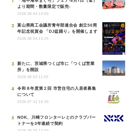
1
「地中海本まぐろ」フェア-8月7日（金）
より期間・数量限定で販売-
2026.08.04 14:00
2
富山県商工会議所青年部連合会 創立50周
年記念祝賀会 「DJ盆踊り」を開催します
2026.08.04 15:25
3
新たに、茨城県つくば市に「つくば営業
所」を開設
2026.08.03 11:00
4
令和８年度第２回 市営住宅の入居者募集
について
2026.07.31 16:30
5
NOK、川崎フロンターレとのクラブパー
トナーを3年連続で契約
2026.08.05 13:00