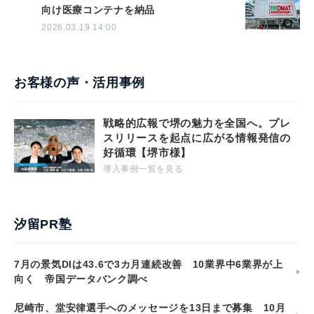
向け医療コンテナを納品
2026.03.19 14:00
お客様の声・活用事例
戦略的広報で堺の魅力を全国へ。プレ
スリリースを起点に広がる情報発信の
好循環【堺市様】
導入事例一覧を見る
汐留PR塾
7月の景気DIは43.6で3カ月連続改善 10業界中6業界が上
向く 帝国データバンク調べ
尼崎市、堂安律選手へのメッセージを13日まで募集 10月