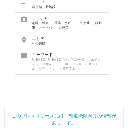

テーマ
新店舗・新施設

ジャンル
趣味・娯楽
、
玩具・ホビー
、
小売業
、
自動
車・オートバイ・自転車

エリア
神奈川県

キーワード
U-BASE、U-BASEプレミアム平塚、ウエイン
ズトヨタ神奈川、U-Car、中古車、イオンモー
ル、ジアウトレット湘南平塚
このプレスリリースには、報道機関向けの情報が
あります。